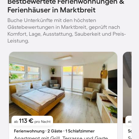
Bestbewertete Ferienwohnungen &
Ferienhäuser in Marktbreit
Buche Unterkünfte mit den höchsten
Gästebewertungen in Marktbreit, geprüft nach
Komfort, Lage, Ausstattung, Sauberkeit und Preis-
Leistung.
113 €
2
ab
pro Nacht
ab
Ferienwohnung ∙ 2 Gäste ∙ 1 Schlafzimmer
Schlo
Apartment mit Grill, Terrasse und Garten | Gartenblick
Schl