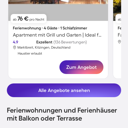
76 €
1
ab
pro Nacht
ab
Ferienwohnung ∙ 4 Gäste ∙ 1 Schlafzimmer
Ferie
Apartment mit Grill und Garten | Ideal für Homeoffice
4.9
Exzellent
(136 Bewertungen)
Mar
Marktbreit, Kitzingen, Deutschland
Hau
Haustier erlaubt
Zum Angebot
Alle Angebote ansehen
Ferienwohnungen und Ferienhäuser
mit Balkon oder Terrasse