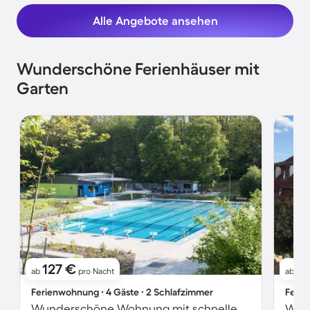
Alle Angebote ansehen
Wunderschöne Ferienhäuser mit
Garten
127 €
81
ab
pro Nacht
ab
Ferienwohnung ∙ 4 Gäste ∙ 2 Schlafzimmer
Ferie
Wunderschöne Wohnung mit schnellem Internet, Grill und Garten | Gartenblick