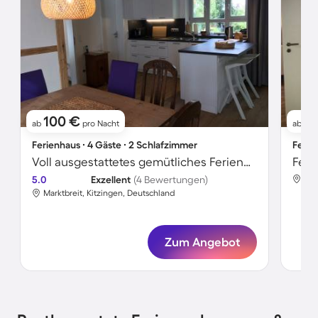
100 €
76
ab
pro Nacht
ab
Ferienhaus ∙ 4 Gäste ∙ 2 Schlafzimmer
Ferie
Voll ausgestattetes gemütliches Ferienhaus mit Garten und Terrasse
Feri
5.0
Exzellent
(4 Bewertungen)
Mar
Marktbreit, Kitzingen, Deutschland
Zum Angebot