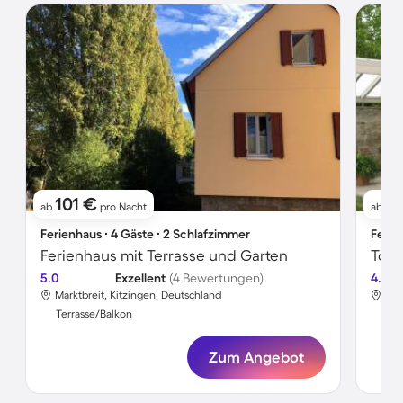
101 €
76
ab
pro Nacht
ab
Ferienhaus ∙ 4 Gäste ∙ 2 Schlafzimmer
Ferie
Ferienhaus mit Terrasse und Garten
5.0
Exzellent
(4 Bewertungen)
4.0
Marktbreit, Kitzingen, Deutschland
Mar
Terrasse/Balkon
Ter
Zum Angebot