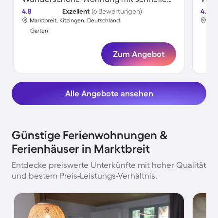
4.8
Exzellent
(6 Bewertungen)
4.9
Marktbreit, Kitzingen, Deutschland
Mar
Garten
Gar
Zum Angebot
Alle Angebote ansehen
Günstige Ferienwohnungen &
Ferienhäuser in Marktbreit
Entdecke preiswerte Unterkünfte mit hoher Qualität
und bestem Preis-Leistungs-Verhältnis.