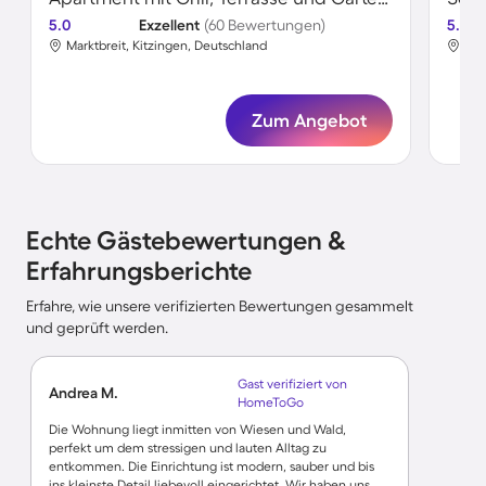
5.0
Exzellent
(60 Bewertungen)
5.0
Marktbreit, Kitzingen, Deutschland
Mar
Zum Angebot
Echte Gästebewertungen &
Erfahrungsberichte
Erfahre, wie unsere verifizierten Bewertungen gesammelt
und geprüft werden.
Gast verifiziert von
Andrea M.
HomeToGo
Die Wohnung liegt inmitten von Wiesen und Wald,
perfekt um dem stressigen und lauten Alltag zu
entkommen. Die Einrichtung ist modern, sauber und bis
ins kleinste Detail liebevoll eingerichtet. Wir haben uns