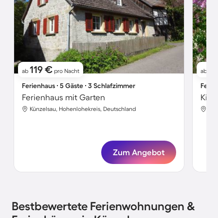
119 €
7
ab
pro Nacht
ab
Ferienhaus ∙ 5 Gäste ∙ 3 Schlafzimmer
Ferie
Ferienhaus mit Garten
Künzelsau, Hohenlohekreis, Deutschland
Kün
Zum Angebot
Bestbewertete Ferienwohnungen &