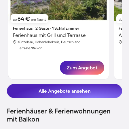
64 €
7
ab
pro Nacht
ab
Ferienhaus ∙ 2 Gäste ∙ 1 Schlafzimmer
Ferie
Ferienhaus mit Grill und Terrasse
Künzelsau, Hohenlohekreis, Deutschland
Kün
Terrasse/Balkon
Ter
Zum Angebot
Alle Angebote ansehen
Ferienhäuser & Ferienwohnungen
mit Balkon