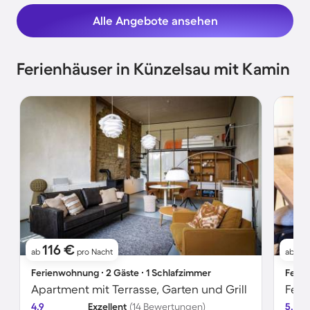
Alle Angebote ansehen
Ferienhäuser in Künzelsau mit Kamin
116 €
24
ab
pro Nacht
ab
Ferienwohnung ∙ 2 Gäste ∙ 1 Schlafzimmer
Ferie
Apartment mit Terrasse, Garten und Grill
Feri
4.9
Exzellent
(14 Bewertungen)
5.0