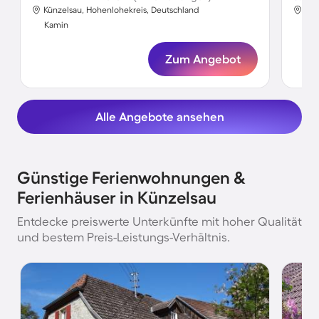
Künzelsau, Hohenlohekreis, Deutschland
Kün
Kamin
Ka
Zum Angebot
Alle Angebote ansehen
Günstige Ferienwohnungen &
Ferienhäuser in Künzelsau
Entdecke preiswerte Unterkünfte mit hoher Qualität
und bestem Preis-Leistungs-Verhältnis.