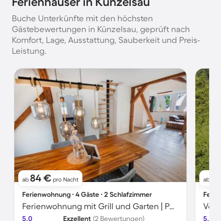
Ferienhäuser in Künzelsau
Buche Unterkünfte mit den höchsten
Gästebewertungen in Künzelsau, geprüft nach
Komfort, Lage, Ausstattung, Sauberkeit und Preis-
Leistung.
84 €
2
ab
pro Nacht
ab
Ferienwohnung ∙ 4 Gäste ∙ 2 Schlafzimmer
Ferie
Ferienwohnung mit Grill und Garten | Perfekt für die Arbeit von Zuhause
5.0
Exzellent
(2 Bewertungen)
5.0