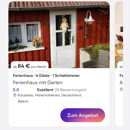
84 €
8
ab
pro Nacht
ab
Ferienhaus ∙ 4 Gäste ∙ 1 Schlafzimmer
Ferie
Ferienhaus mit Garten
Apar
5.0
Exzellent
(14 Bewertungen)
Kün
Künzelsau, Hohenlohekreis, Deutschland
Bal
Balkon
Zum Angebot