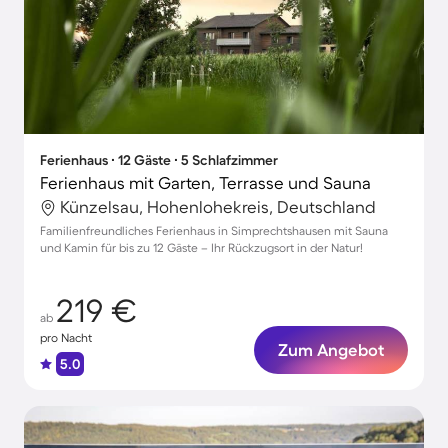
Ferienhaus ∙ 12 Gäste ∙ 5 Schlafzimmer
Ferienhaus mit Garten, Terrasse und Sauna
Künzelsau, Hohenlohekreis, Deutschland
Familienfreundliches Ferienhaus in Simprechtshausen mit Sauna
und Kamin für bis zu 12 Gäste – Ihr Rückzugsort in der Natur!
219 €
ab
pro Nacht
Zum Angebot
5.0