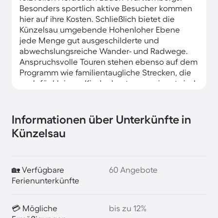
Besonders sportlich aktive Besucher kommen
hier auf ihre Kosten. Schließlich bietet die
Künzelsau umgebende Hohenloher Ebene
jede Menge gut ausgeschilderte und
abwechslungsreiche Wander- und Radwege.
Anspruchsvolle Touren stehen ebenso auf dem
Programm wie familientaugliche Strecken, die
auch für kleinere Kinder bestens geeignet sind.
Ferienwohnungen in Künzelsau eignen sich
auch hervorragend als Ausgangspunkt für
Informationen über Unterkünfte in
einen Spaziergang durch die Stadt. Mit ihren
Künzelsau
vielen historischen Gebäuden ist sie ein echtes
Schmuckstück. Urige Restaurants und Cafés
laden dich zwischendurch zum Verweilen ein.
Den köstlichen Wein von den
🏡 Verfügbare
60 Angebote
sonnenverwöhnten Hängen der Region kannst
Ferienunterkünfte
du wahlweise in Gaststuben oder in deinem
Ferienhaus in Künzelsau probieren.
💳 Mögliche
bis zu 12%