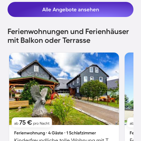
Alle Angebote ansehen
Ferienwohnungen und Ferienhäuser
mit Balkon oder Terrasse
75 €
1
ab
pro Nacht
ab
Ferienwohnung ∙ 4 Gäste ∙ 1 Schlafzimmer
Ferie
Kinderfreundliche tolle Wohnung mit Terrasse und Grill | Bergblick
Feri