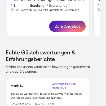
4.8
Exzellent
(17 Bewertungen)
4.8
Bad Blankenburg, Saalfeld-Rudolstadt, Deutschland
Bad
Zum Angebot
Echte Gästebewertungen &
Erfahrungsberichte
Erfahre, wie unsere verifizierten Bewertungen gesammelt
und geprüft werden.
Gast verifiziert von
Manja L.
HomeToGo
Bungalow war perfekt. Es war alles da was man benötigt.
Die ruhige Lage ist einfach unbezahlbar.
Bewertet am 22.07.2025 | Paar