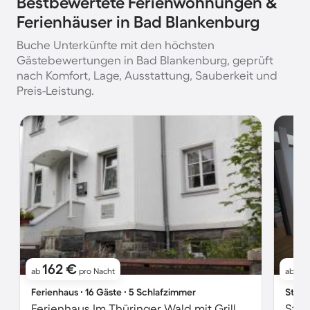
Bestbewertete Ferienwohnungen &
Ferienhäuser in Bad Blankenburg
Buche Unterkünfte mit den höchsten
Gästebewertungen in Bad Blankenburg, geprüft
nach Komfort, Lage, Ausstattung, Sauberkeit und
Preis-Leistung.
162 €
7
ab
pro Nacht
ab
Ferienhaus ∙ 16 Gäste ∙ 5 Schlafzimmer
Studi
Ferienhaus Im Thüringer Wald mit Grill und Garten
Stud