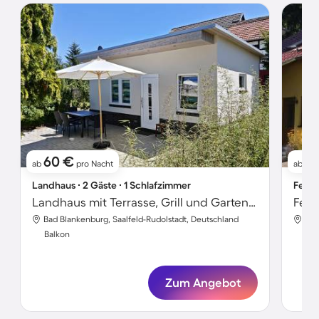
60 €
76
ab
pro Nacht
ab
Landhaus ∙ 2 Gäste ∙ 1 Schlafzimmer
Ferie
Landhaus mit Terrasse, Grill und Garten | Gartenblick
Feri
Bad Blankenburg, Saalfeld-Rudolstadt, Deutschland
Bad
Balkon
Bal
Zum Angebot