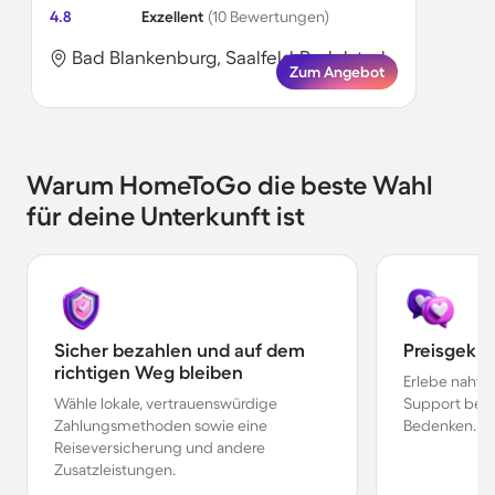
4.8
Exzellent
(10 Bewertungen)
Bad Blankenburg, Saalfeld-Rudolstadt, Deutschland
Zum Angebot
Warum HomeToGo die beste Wahl
für deine Unterkunft ist
Sicher bezahlen und auf dem
Preisgekr
richtigen Weg bleiben
Erlebe nahtl
Wähle lokale, vertrauenswürdige
Support bei 
Zahlungsmethoden sowie eine
Bedenken.
Reiseversicherung und andere
Zusatzleistungen.