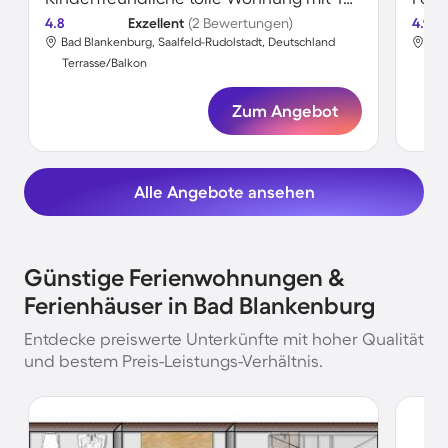
4.8
Exzellent
(2 Bewertungen)
4.9
Bad Blankenburg, Saalfeld-Rudolstadt, Deutschland
Bad
Terrasse/Balkon
Ter
Zum Angebot
Alle Angebote ansehen
Günstige Ferienwohnungen &
Ferienhäuser in Bad Blankenburg
Entdecke preiswerte Unterkünfte mit hoher Qualität
und bestem Preis-Leistungs-Verhältnis.