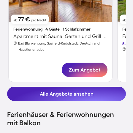
77 €
9
ab
pro Nacht
ab
Ferienwohnung ∙ 4 Gäste ∙ 1 Schlafzimmer
Ferie
Apartment mit Sauna, Garten und Grill | Bergblick
Bad Blankenburg, Saalfeld-Rudolstadt, Deutschland
5.0
Bad
Haustier erlaubt
Hau
Zum Angebot
Alle Angebote ansehen
Ferienhäuser & Ferienwohnungen
mit Balkon