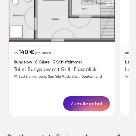
140 €
4
ab
pro Nacht
ab
Bungalow ∙ 8 Gäste ∙ 3 Schlafzimmer
Landh
Toller Bungalow mit Grill | Flussblick
Bad Blankenburg, Saalfeld-Rudolstadt, Deutschland
Bad
Zum Angebot