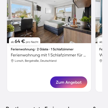
64 €
7
ab
pro Nacht
ab
Ferienwohnung ∙ 2 Gäste ∙ 1 Schlafzimmer
Ferie
Ferienwohnung mit 1 Schlafzimmer für 2 Personen
Lorsch, Bergstraße, Deutschland
Lor
Zum Angebot