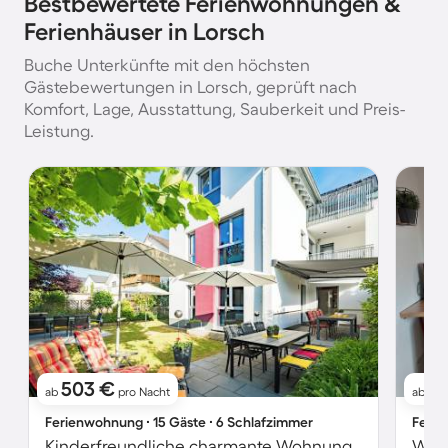
Bestbewertete Ferienwohnungen &
Ferienhäuser in Lorsch
Buche Unterkünfte mit den höchsten
Gästebewertungen in Lorsch, geprüft nach
Komfort, Lage, Ausstattung, Sauberkeit und Preis-
Leistung.
503 €
4
ab
pro Nacht
ab
Ferienwohnung ∙ 15 Gäste ∙ 6 Schlafzimmer
Ferie
Kinderfreundliche charmante Wohnung mit Grill und Garten | Stadtblick | Ideal für Homeoffice
Wohn