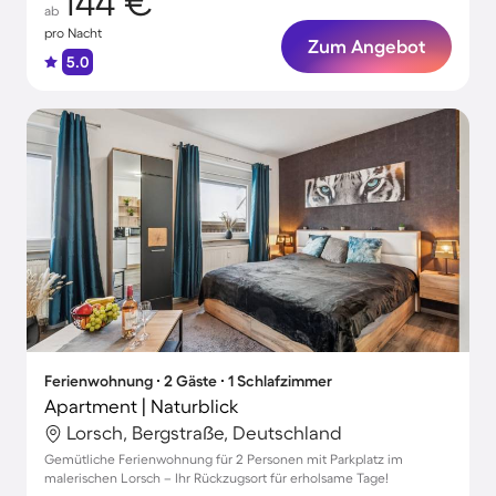
144 €
ab
pro Nacht
Zum Angebot
5.0
Ferienwohnung ∙ 2 Gäste ∙ 1 Schlafzimmer
Apartment | Naturblick
Lorsch, Bergstraße, Deutschland
Gemütliche Ferienwohnung für 2 Personen mit Parkplatz im
malerischen Lorsch – Ihr Rückzugsort für erholsame Tage!