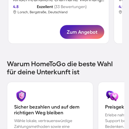
4.8
Exzellent
(33 Bewertungen)
4.9
Lorsch, Bergstraße, Deutschland
Lor
Zum Angebot
Warum HomeToGo die beste Wahl
für deine Unterkunft ist
Sicher bezahlen und auf dem
Preisgekr
richtigen Weg bleiben
Erlebe nahtl
Wähle lokale, vertrauenswürdige
Support bei 
Zahlungsmethoden sowie eine
Bedenken.