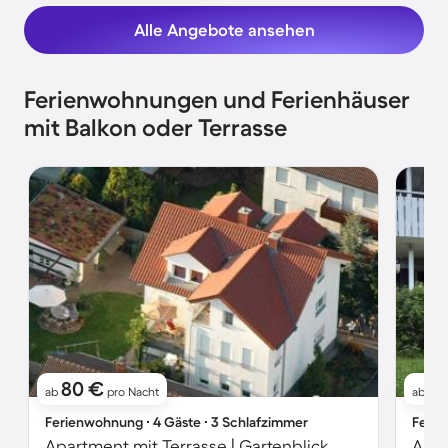
Alle Angebote ansehen
Ferienwohnungen und Ferienhäuser
mit Balkon oder Terrasse
80 €
5
ab
pro Nacht
ab
Ferienwohnung ∙ 4 Gäste ∙ 3 Schlafzimmer
Ferie
Apartment mit Terrasse | Gartenblick
Apar