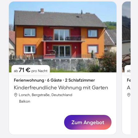
71 €
5
ab
pro Nacht
ab
Ferienwohnung ∙ 6 Gäste ∙ 2 Schlafzimmer
Ferie
Kinderfreundliche Wohnung mit Garten
Apar
Lorsch, Bergstraße, Deutschland
Lor
Balkon
Bal
Zum Angebot