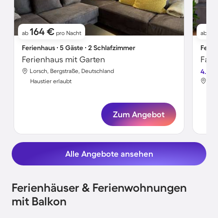
164 €
9
ab
pro Nacht
ab
Ferienhaus ∙ 5 Gäste ∙ 2 Schlafzimmer
Ferie
Ferienhaus mit Garten
Lorsch, Bergstraße, Deutschland
4.5
Lor
Haustier erlaubt
Hau
Zum Angebot
Alle Angebote ansehen
Ferienhäuser & Ferienwohnungen
mit Balkon