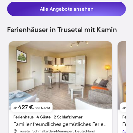
Alle Angebote ansehen
Ferienhäuser in Trusetal mit Kamin
427 €
10
ab
pro Nacht
ab
Ferienhaus ∙ 4 Gäste ∙ 2 Schlafzimmer
Ferie
Familienfreundliches gemütliches Ferienhaus mit Garten, Grill und Whirlpool | Panoramablick | Haustiere erlaubt
Feri
Trusetal, Schmalkalden-Meiningen, Deutschland
4.9