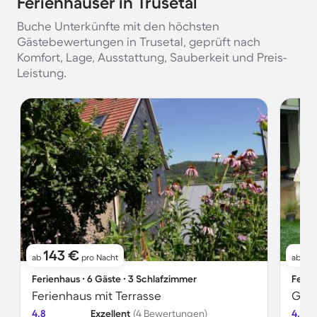
Ferienhäuser in Trusetal
Buche Unterkünfte mit den höchsten
Gästebewertungen in Trusetal, geprüft nach
Komfort, Lage, Ausstattung, Sauberkeit und Preis-
Leistung.
143 €
76
ab
pro Nacht
ab
Ferienhaus ∙ 6 Gäste ∙ 3 Schlafzimmer
Ferie
Ferienhaus mit Terrasse
4.8
Exzellent
(4 Bewertungen)
4.5