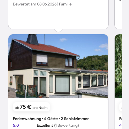
Bewertet am 08.06.2026 | Familie
75 €
ab
pro Nacht
ab
Ferienwohnung ∙ 4 Gäste ∙ 2 Schlafzimmer
Ferie
5.0
Exzellent
(1 Bewertung)
4.8