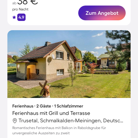
38 €
ab
pro Nacht
Zum Angebot
4.9
Ferienhaus ∙ 2 Gäste ∙ 1 Schlafzimmer
Ferienhaus mit Grill und Terrasse
Trusetal, Schmalkalden-Meiningen, Deutschland
Romantisches Ferienhaus mit Balkon in Raboldsgrube für
unvergessliche Auszeiten zu zweit