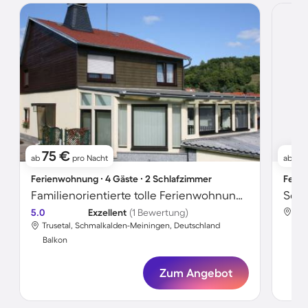
75 €
7
ab
pro Nacht
ab
Ferienwohnung ∙ 4 Gäste ∙ 2 Schlafzimmer
Ferie
Familienorientierte tolle Ferienwohnung mit Garten und Grill | Panoramablick
5.0
Exzellent
(1 Bewertung)
Tru
Trusetal, Schmalkalden-Meiningen, Deutschland
Bal
Balkon
Zum Angebot