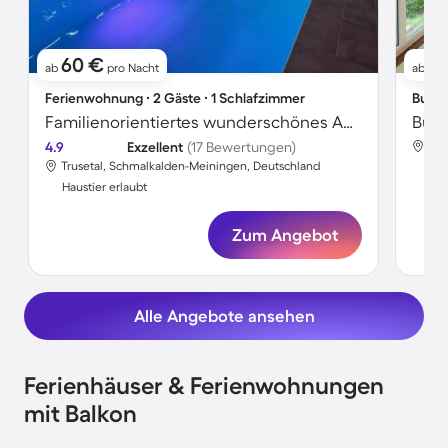
60 €
11
ab
pro Nacht
ab
Ferienwohnung ∙ 2 Gäste ∙ 1 Schlafzimmer
Bunga
Familienorientiertes wunderschönes Apartment mit Grill, Terrasse und Garten | Naturblick | Hunde erlaubt
4.9
Exzellent
(17 Bewertungen)
Tru
Trusetal, Schmalkalden-Meiningen, Deutschland
Hau
Haustier erlaubt
Zum Angebot
Alle Angebote ansehen
Ferienhäuser & Ferienwohnungen
mit Balkon