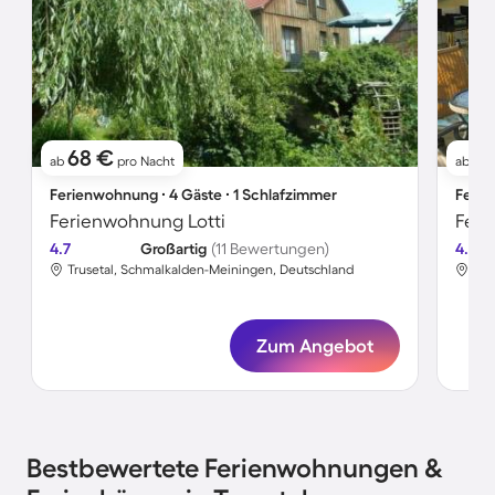
68 €
7
ab
pro Nacht
ab
Ferienwohnung ∙ 4 Gäste ∙ 1 Schlafzimmer
Ferie
Ferienwohnung Lotti
4.7
Großartig
(11 Bewertungen)
4.6
Trusetal, Schmalkalden-Meiningen, Deutschland
Tru
Zum Angebot
Bestbewertete Ferienwohnungen &