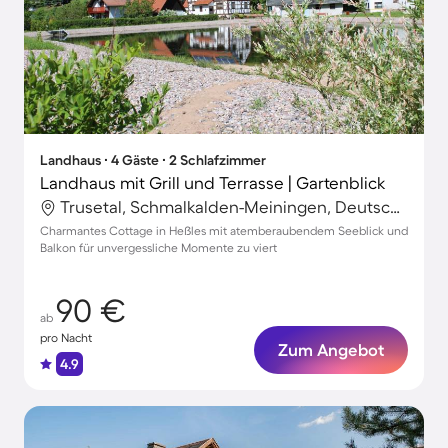
Landhaus ∙ 4 Gäste ∙ 2 Schlafzimmer
Landhaus mit Grill und Terrasse | Gartenblick
Trusetal, Schmalkalden-Meiningen, Deutschland
Charmantes Cottage in Heßles mit atemberaubendem Seeblick und
Balkon für unvergessliche Momente zu viert
90 €
ab
pro Nacht
Zum Angebot
4.9