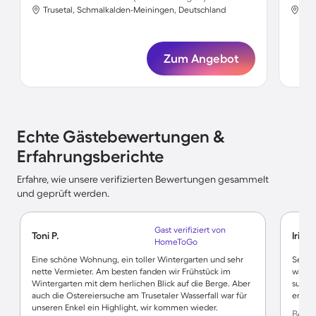
Trusetal, Schmalkalden-Meiningen, Deutschland
Tru
Zum Angebot
Echte Gästebewertungen &
Erfahrungsberichte
Erfahre, wie unsere verifizierten Bewertungen gesammelt
und geprüft werden.
Gast verifiziert von
Toni P.
Iris L.
HomeToGo
Eine schöne Wohnung, ein toller Wintergarten und sehr
Sehr s
nette Vermieter. Am besten fanden wir Frühstück im
warens
Wintergarten mit dem herlichen Blick auf die Berge. Aber
super 
auch die Ostereiersuche am Trusetaler Wasserfall war für
erhol
unseren Enkel ein Highlight, wir kommen wieder.
Bewer