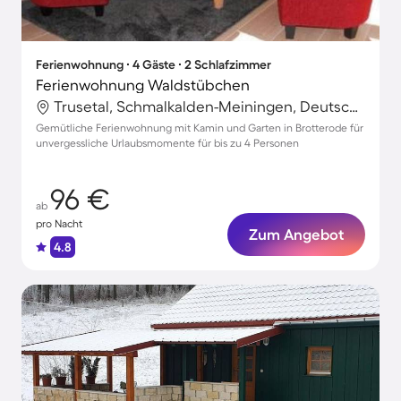
Ferienwohnung ∙ 4 Gäste ∙ 2 Schlafzimmer
Ferienwohnung Waldstübchen
Trusetal, Schmalkalden-Meiningen, Deutschland
Gemütliche Ferienwohnung mit Kamin und Garten in Brotterode für
unvergessliche Urlaubsmomente für bis zu 4 Personen
96 €
ab
pro Nacht
Zum Angebot
4.8