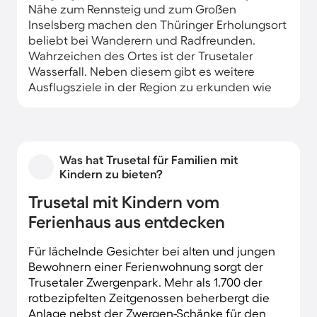
Nähe zum Rennsteig und zum Großen
Inselsberg machen den Thüringer Erholungsort
beliebt bei Wanderern und Radfreunden.
Wahrzeichen des Ortes ist der Trusetaler
Wasserfall. Neben diesem gibt es weitere
Ausflugsziele in der Region zu erkunden wie
das Besucherbergwerk Hühn oder den
Zwergenpark.
Eine Ferienwohnung findest du sowohl im
Was hat Trusetal für Familien mit
Zentrum der Gemeinde als auch in ruhiger
Kindern zu bieten?
Waldlage. Viele der Trusetaler Unterkünfte
besitzen eine private Terrasse oder einen
Trusetal mit Kindern vom
Garten mit Grillmöglichkeit für die beliebte
Ferienhaus aus entdecken
Thüringer Rostbratwurst. Manch eine
Ferienwohnung verfügt über einen Kamin für
Für lächelnde Gesichter bei alten und jungen
gemütliche Abende vor dem knisternden
Bewohnern einer Ferienwohnung sorgt der
Feuer.
Trusetaler Zwergenpark. Mehr als 1.700 der
rotbezipfelten Zeitgenossen beherbergt die
Anlage nebst der Zwergen-Schänke für den