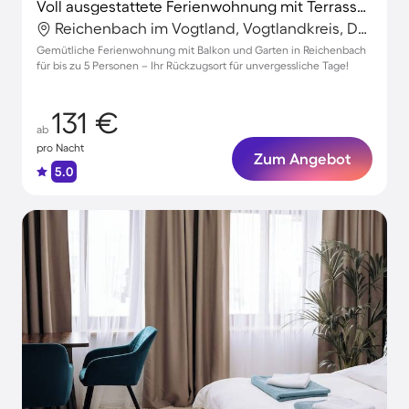
Voll ausgestattete Ferienwohnung mit Terrasse, schnellem Internet und Grill | Stadtblick | Perfekt für die Arbeit von Zuhause
Reichenbach im Vogtland, Vogtlandkreis, Deutschland
Gemütliche Ferienwohnung mit Balkon und Garten in Reichenbach
für bis zu 5 Personen – Ihr Rückzugsort für unvergessliche Tage!
131 €
ab
pro Nacht
Zum Angebot
5.0