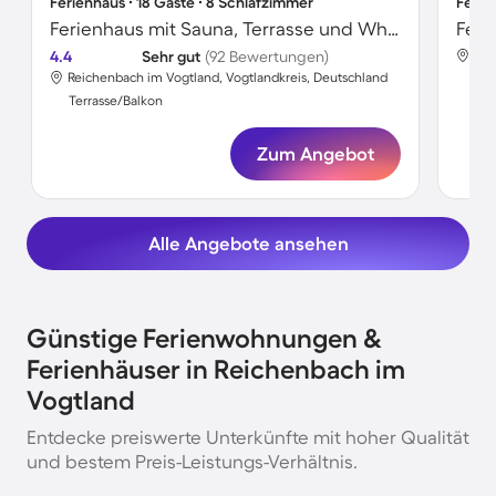
Ferienhaus ∙ 18 Gäste ∙ 8 Schlafzimmer
Ferie
Ferienhaus mit Sauna, Terrasse und Whirlpool
Feri
4.4
Sehr gut
(92 Bewertungen)
Rei
Reichenbach im Vogtland, Vogtlandkreis, Deutschland
Ter
Terrasse/Balkon
Zum Angebot
Alle Angebote ansehen
Günstige Ferienwohnungen &
Ferienhäuser in Reichenbach im
Vogtland
Entdecke preiswerte Unterkünfte mit hoher Qualität
und bestem Preis-Leistungs-Verhältnis.