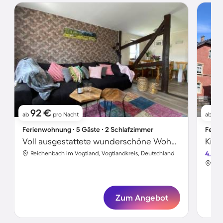
92 €
1
ab
pro Nacht
ab
Ferienwohnung ∙ 5 Gäste ∙ 2 Schlafzimmer
Ferie
Voll ausgestattete wunderschöne Wohnung mit Grill und Garten
Reichenbach im Vogtland, Vogtlandkreis, Deutschland
4.4
Rei
Zum Angebot