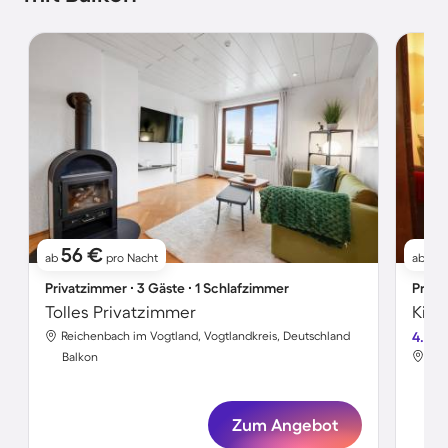
56 €
5
ab
pro Nacht
ab
Privatzimmer ∙ 3 Gäste ∙ 1 Schlafzimmer
Priva
Tolles Privatzimmer
Reichenbach im Vogtland, Vogtlandkreis, Deutschland
4.7
Rei
Balkon
Bal
Zum Angebot