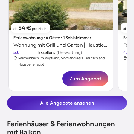
54 €
31
ab
pro Nacht
ab
Ferienwohnung ∙ 4 Gäste ∙ 1 Schlafzimmer
Ferie
Wohnung mit Grill und Garten | Haustierfreundlich
5.0
Exzellent
(1 Bewertung)
4.5
Reichenbach im Vogtland, Vogtlandkreis, Deutschland
Rei
Haustier erlaubt
Hau
Zum Angebot
Alle Angebote ansehen
Ferienhäuser & Ferienwohnungen
mit Balkon