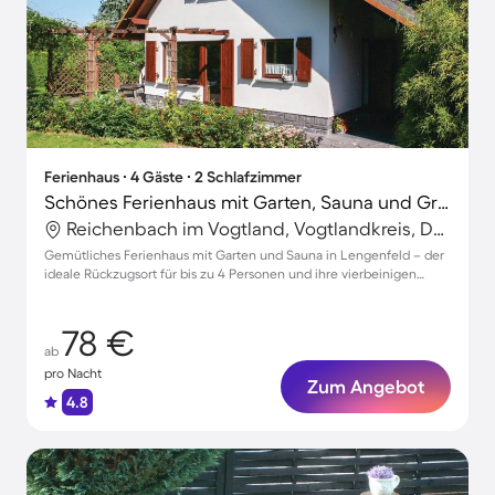
Ferienhaus ∙ 4 Gäste ∙ 2 Schlafzimmer
Schönes Ferienhaus mit Garten, Sauna und Grill | Hunde erlaubt
Reichenbach im Vogtland, Vogtlandkreis, Deutschland
Gemütliches Ferienhaus mit Garten und Sauna in Lengenfeld – der
ideale Rückzugsort für bis zu 4 Personen und ihre vierbeinigen
Freunde
78 €
ab
pro Nacht
Zum Angebot
4.8