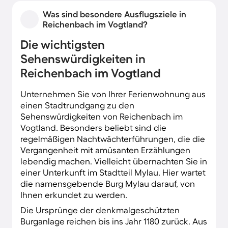
Denkmäler prägen das charmante Stadtbild. Im
Was sind besondere Ausflugsziele in
Herzen von Reichenbach im Vogtland, nur
Reichenbach im Vogtland?
wenige Schritte von Ihrer Ferienwohnung
entfernt, erstreckt sich der 14 Hektar
Die wichtigsten
umfassende Park der Generationen. Die
Sehenswürdigkeiten in
weitläufige Anlage wurde für die 5. Sächsische
Reichenbach im Vogtland
Landesgartenschau angelegt, die im Jahr 2009
stattfand.
Unternehmen Sie von Ihrer Ferienwohnung aus
Hier wechseln sich blühende Gärten mit
einen Stadtrundgang zu den
ausgedehnten Liegewiesen und idyllischen
Sehenswürdigkeiten von Reichenbach im
Seerosenteichen ab. Dazwischen sorgen
Vogtland. Besonders beliebt sind die
Freizeitattraktionen wie Minigolfplätze für
regelmäßigen Nachtwächterführungen, die die
Spaß bei Jung und Alt. Neben einer
Vergangenheit mit amüsanten Erzählungen
Ferienwohnung mit mehreren Schlafzimmern
lebendig machen. Vielleicht übernachten Sie in
finden Sie in Reichenbach im Vogtland
einer Unterkunft im Stadtteil Mylau. Hier wartet
gemütlich eingerichtete 1-Zimmer-
die namensgebende Burg Mylau darauf, von
Appartements ebenso wie ein großes
Ihnen erkundet zu werden.
Ferienhaus.
Die Ursprünge der denkmalgeschützten
Burganlage reichen bis ins Jahr 1180 zurück. Aus