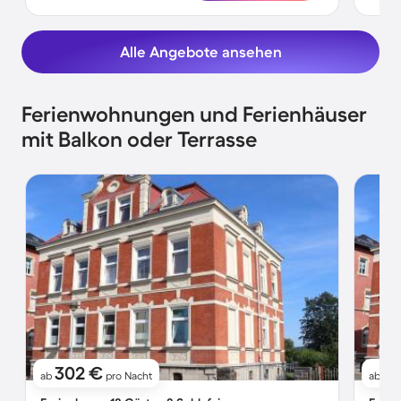
Alle Angebote ansehen
Ferienwohnungen und Ferienhäuser
mit Balkon oder Terrasse
302 €
2
ab
pro Nacht
ab