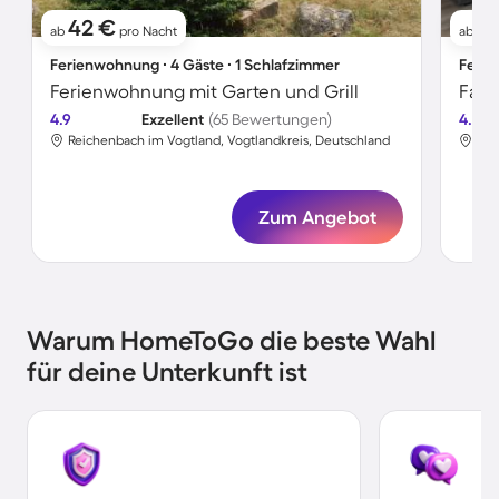
42 €
7
ab
pro Nacht
ab
Ferienwohnung ∙ 4 Gäste ∙ 1 Schlafzimmer
Ferie
Ferienwohnung mit Garten und Grill
4.9
Exzellent
(65 Bewertungen)
4.8
Reichenbach im Vogtland, Vogtlandkreis, Deutschland
Rei
Zum Angebot
Warum HomeToGo die beste Wahl
für deine Unterkunft ist