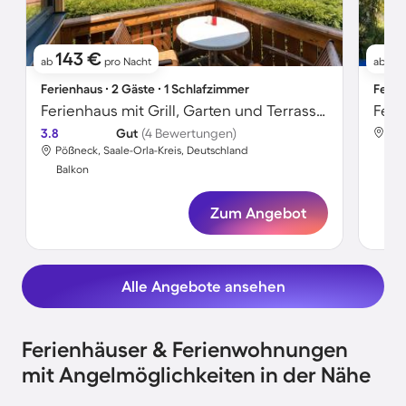
143 €
1
ab
pro Nacht
ab
Ferienhaus ∙ 2 Gäste ∙ 1 Schlafzimmer
Ferie
Ferienhaus mit Grill, Garten und Terrasse | Meerblick | Hunde erlaubt
3.8
Gut
(4 Bewertungen)
Pöß
Pößneck, Saale-Orla-Kreis, Deutschland
Bal
Balkon
Zum Angebot
Alle Angebote ansehen
Ferienhäuser & Ferienwohnungen
mit Angelmöglichkeiten in der Nähe