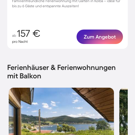
Familienfreundliche Ferienwohnung mit Garten in Kolba – ideal für
bis zu 6 Gäste und entspannte Auszeiten!
157 €
ab
Zum Angebot
pro Nacht
Ferienhäuser & Ferienwohnungen
mit Balkon