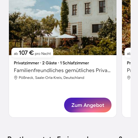
107 €
10
ab
pro Nacht
ab
Privatzimmer ∙ 2 Gäste ∙ 1 Schlafzimmer
Priva
Familienfreundliches gemütliches Privatzimmer mit Grill | Panoramablick
Priv
Pößneck, Saale-Orla-Kreis, Deutschland
Pöß
Zum Angebot