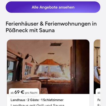
Alle Angebote ansehen
Ferienhäuser & Ferienwohnungen in
Pößneck mit Sauna
69 €
7
ab
pro Nacht
ab
Landhaus ∙ 2 Gäste ∙ 1 Schlafzimmer
Ferie
Landhaus mit Grill und Sauna