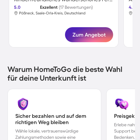
5.0
Exzellent
(17 Bewertungen)
4.8
Pößneck, Saale-Orla-Kreis, Deutschland
Pöß
Zum Angebot
Warum HomeToGo die beste Wahl
für deine Unterkunft ist
Sicher bezahlen und auf dem
Preisgekr
richtigen Weg bleiben
Erlebe nahtl
Wähle lokale, vertrauenswürdige
Support bei 
Zahlungsmethoden sowie eine
Bedenken.