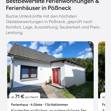
Bestbewertete Ferienwohnungen &
Ferienhäuser in Pößneck
Buche Unterkünfte mit den höchsten
Gästebewertungen in Pößneck, geprüft nach
Komfort, Lage, Ausstattung, Sauberkeit und Preis-
Leistung.
71 €
11
ab
pro Nacht
ab
Ferienhaus ∙ 4 Gäste ∙ 1 Schlafzimmer
Ferie
Kinderfreundliches wunderschönes Ferienhaus mit Garten, Grill und Terrasse
Apar