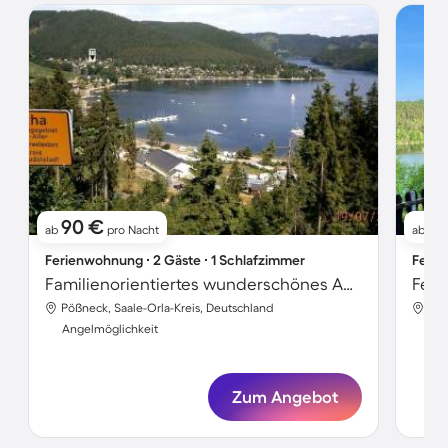
90 €
1
ab
pro Nacht
ab
Ferienwohnung ∙ 2 Gäste ∙ 1 Schlafzimmer
Ferie
Familienorientiertes wunderschönes Apartment mit Sauna, Garten und Terrasse | Seeblick | Haustiere erlaubt
Pößneck, Saale-Orla-Kreis, Deutschland
Pöß
Angelmöglichkeit
Ang
Zum Angebot