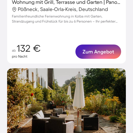
Wohnung mit Grill, Terrasse und Garten | Panoramablick
Pößneck, Saale-Orla-Kreis, Deutschland
Familienfreundliche Ferienwohnung in Kolba mit Garten,
Strandzugang und Frühstück für bis zu 6 Personen – Ihr perfekter
Urlaub!
132 €
ab
Zum Angebot
pro Nacht