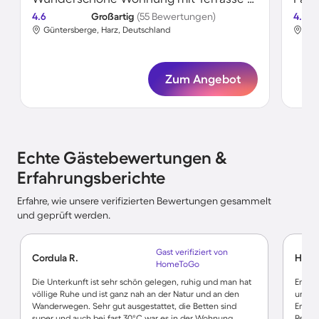
4.6
Großartig
(55 Bewertungen)
4.7
Güntersberge, Harz, Deutschland
Gün
Zum Angebot
Echte Gästebewertungen &
Erfahrungsberichte
Erfahre, wie unsere verifizierten Bewertungen gesammelt
und geprüft werden.
Gast verifiziert von
Cordula R.
Hans-
HomeToGo
Die Unterkunft ist sehr schön gelegen, ruhig und man hat
Entspr
völlige Ruhe und ist ganz nah an der Natur und an den
unkomp
Wanderwegen. Sehr gut ausgestattet, die Betten sind
Empfan
super und auch bei fast 30°C war es in der Wohnung
Regens