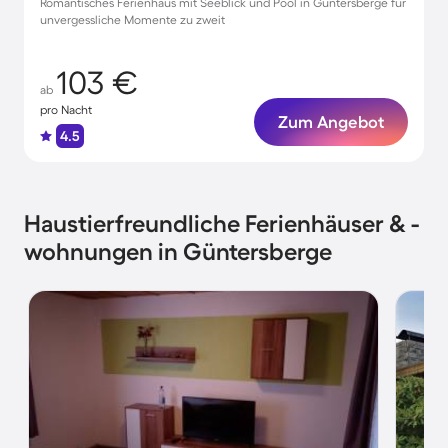
Romantisches Ferienhaus mit Seeblick und Pool in Güntersberge für
unvergessliche Momente zu zweit
103 €
ab
pro Nacht
Zum Angebot
4.5
Haustierfreundliche Ferienhäuser & -
wohnungen in Güntersberge