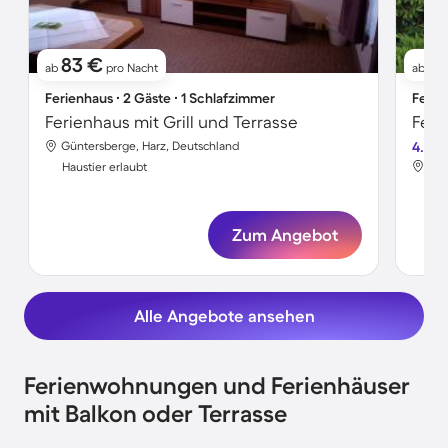
83 €
6
ab
pro Nacht
ab
Ferienhaus ∙ 2 Gäste ∙ 1 Schlafzimmer
Ferie
Ferienhaus mit Grill und Terrasse
Güntersberge, Harz, Deutschland
4.2
Gün
Haustier erlaubt
Hau
Zum Angebot
Alle Angebote ansehen
Ferienwohnungen und Ferienhäuser
mit Balkon oder Terrasse