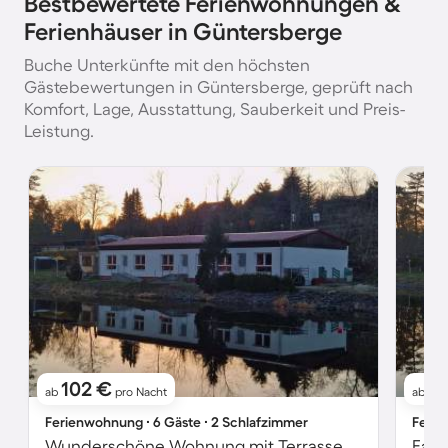
Bestbewertete Ferienwohnungen &
Ferienhäuser in Güntersberge
Buche Unterkünfte mit den höchsten
Gästebewertungen in Güntersberge, geprüft nach
Komfort, Lage, Ausstattung, Sauberkeit und Preis-
Leistung.
102 €
2
ab
pro Nacht
ab
Ferienwohnung ∙ 6 Gäste ∙ 2 Schlafzimmer
Ferie
Wunderschöne Wohnung mit Terrasse und Garten | Seeblick