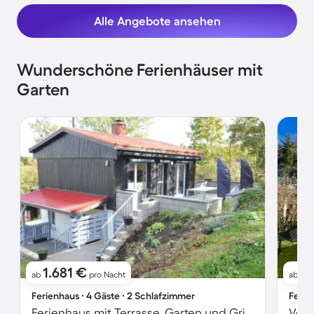
Alle Angebote ansehen
Wunderschöne Ferienhäuser mit
Garten
1.681 €
11
ab
pro Nacht
ab
Ferienhaus ∙ 4 Gäste ∙ 2 Schlafzimmer
Ferie
Ferienhaus mit Terrasse, Garten und Grill | Bergblick | Haustiere erlaubt