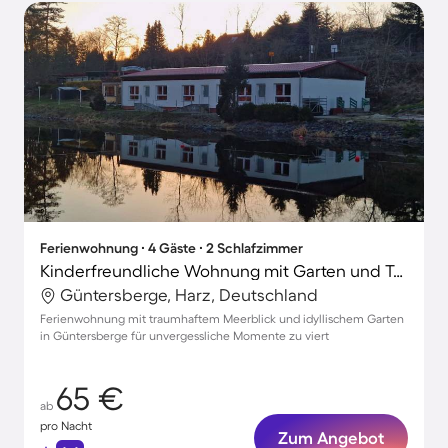
Ferienwohnung ∙ 4 Gäste ∙ 2 Schlafzimmer
Kinderfreundliche Wohnung mit Garten und Terrasse | Meerblick | Haustiere sind willkommen
Güntersberge, Harz, Deutschland
Ferienwohnung mit traumhaftem Meerblick und idyllischem Garten
in Güntersberge für unvergessliche Momente zu viert
65 €
ab
pro Nacht
Zum Angebot