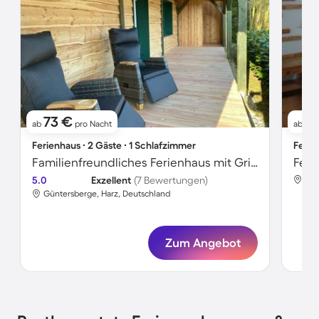
73 €
11
ab
pro Nacht
ab
Ferienhaus ∙ 2 Gäste ∙ 1 Schlafzimmer
Ferie
Familienfreundliches Ferienhaus mit Grill | Hunde erlaubt
Feri
5.0
Exzellent
(7 Bewertungen)
Gün
Güntersberge, Harz, Deutschland
Zum Angebot