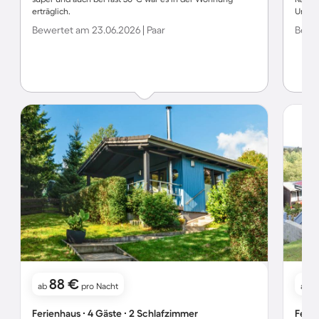
erträglich.
Umgebu
Bewertet am 23.06.2026 | Paar
Bewer
88 €
ab
pro Nacht
ab
Ferienhaus ∙ 4 Gäste ∙ 2 Schlafzimmer
Ferie