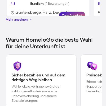
4.8
Exzellent
(4 Bewertungen)
5.0
Güntersberge, Harz, Deutschland
G
Zum Angebot
Mehr anzeigen
Warum HomeToGo die beste Wahl
für deine Unterkunft ist
Sicher bezahlen und auf dem
Preisgekr
richtigen Weg bleiben
Erlebe nahtl
Wähle lokale, vertrauenswürdige
Support bei 
Zahlungsmethoden sowie eine
Bedenken.
Reiseversicherung und andere
Zusatzleistungen.