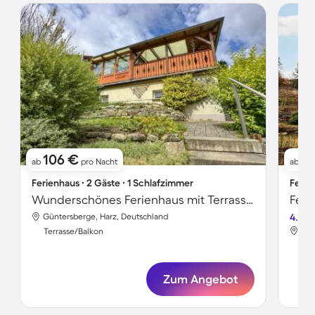
106 €
7
ab
pro Nacht
ab
Ferienhaus ∙ 2 Gäste ∙ 1 Schlafzimmer
Ferie
Wunderschönes Ferienhaus mit Terrasse, Grill und Garten
Feri
Güntersberge, Harz, Deutschland
4.2
Gün
Terrasse/Balkon
Ter
Zum Angebot