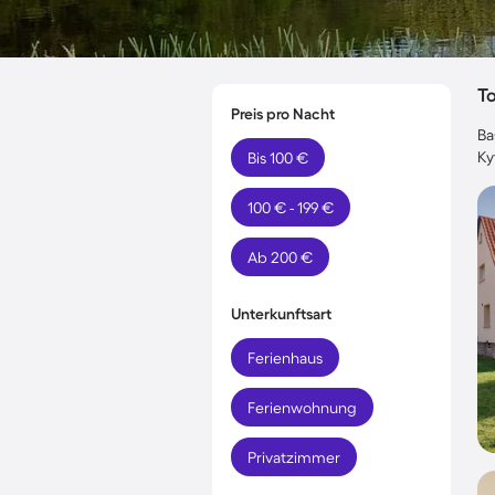
T
Preis pro Nacht
Ba
Ky
Bis 100 €
100 € - 199 €
Ab 200 €
Unterkunftsart
Ferienhaus
Ferienwohnung
Privatzimmer