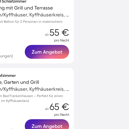
 1 Schlafzimmer
 mit Grill und Terrasse
Bad Frankenhausen/Kyffhäuser, Kyffhäuserkreis, Deutschland
t Balkon für 2 Personen in malerischem
55 €
ab
pro Nacht
Zum Angebot
tungen)
lafzimmer
, Garten und Grill
Bad Frankenhausen/Kyffhäuser, Kyffhäuserkreis, Deutschland
 in Bad Frankenhausen – Perfekt für einen
t im Kyffhäuserland
65 €
ab
pro Nacht
Zum Angebot