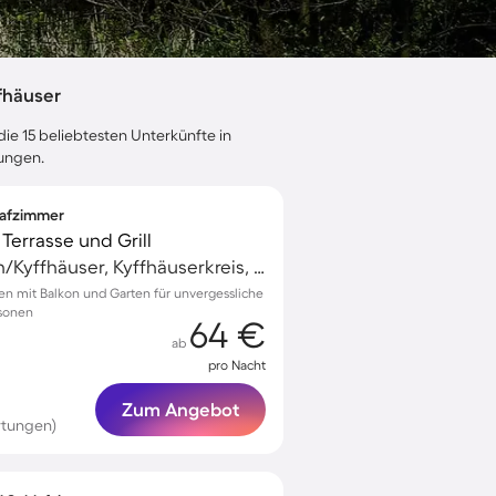
fhäuser
ie 15 beliebtesten Unterkünfte in
tungen.
lafzimmer
Terrasse und Grill
Bad Frankenhausen/Kyffhäuser, Kyffhäuserkreis, Deutschland
ben mit Balkon und Garten für unvergessliche
sonen
64 €
ab
pro Nacht
Zum Angebot
rtungen)