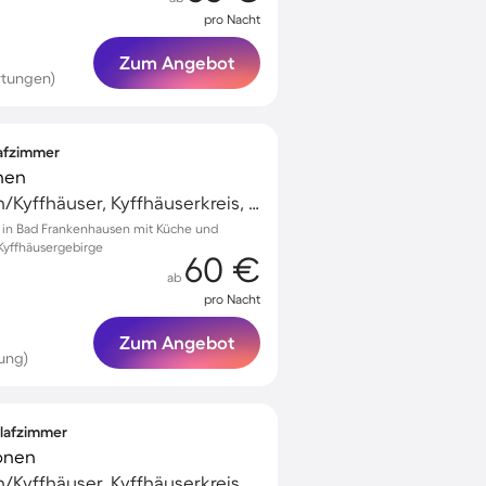
pro Nacht
Zum Angebot
rtungen)
lafzimmer
nen
Bad Frankenhausen/Kyffhäuser, Kyffhäuserkreis, Deutschland
 in Bad Frankenhausen mit Küche und
 Kyffhäusergebirge
60 €
ab
pro Nacht
Zum Angebot
ung)
hlafzimmer
sonen
Bad Frankenhausen/Kyffhäuser, Kyffhäuserkreis, Deutschland