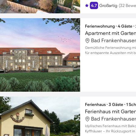
4.7
Großartig
(32 Bewe
Ferienwohnung ∙ 4 Gäste ∙
Gemütliche Ferienwohnung mit
für entspannte Auszeiten mit b
Ferienhaus ∙ 3 Gäste ∙ 1 Sc
Ferienhaus mit Garten
Idyllisches Ferienhaus mit Bal
Kyffhäuser – Ihr Rückzugsort in