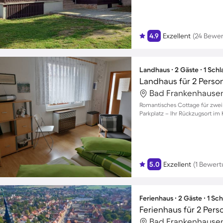
4.9
Exzellent
(24 Bewe
Landhaus ∙ 2 Gäste ∙ 1 Sch
Landhaus für 2 Perso
Romantisches Cottage für zwei
Parkplatz – Ihr Rückzugsort im
5.0
Exzellent
(1 Bewert
Ferienhaus ∙ 2 Gäste ∙ 1 Sc
Ferienhaus für 2 Per