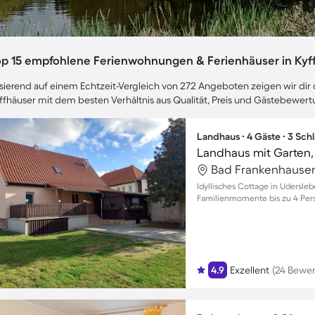
op 15 empfohlene Ferienwohnungen & Ferienhäuser in Kyf
sierend auf einem Echtzeit-Vergleich von 272 Angeboten zeigen wir dir d
ffhäuser mit dem besten Verhältnis aus Qualität, Preis und Gästebewer
Landhaus ∙ 4 Gäste ∙ 3 Sch
Landhaus mit Garten, 
Idyllisches Cottage in Udersle
Familienmomente bis zu 4 Per
4.9
Exzellent
(24 Bewe