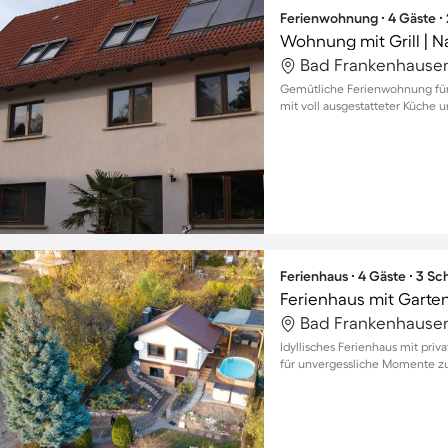
Ferienwohnung ∙ 4 Gäste ∙
Wohnung mit Grill | N
Gemütliche Ferienwohnung für
mit voll ausgestatteter Küche u
Ferienhaus ∙ 4 Gäste ∙ 3 S
Ferienhaus mit Garten
Idyllisches Ferienhaus mit pr
für unvergessliche Momente zu