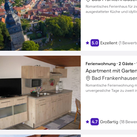
Romantisches Ferienhaus für zw
ausgestatteter Küche und idyl
5.0
Exzellent
(1 Bewert
Ferienwohnung ∙ 2 Gäste ∙
Apartment mit Garten 
Romantische Ferienwohnung mi
unvergessliche Tage zu zweit 
4.7
Großartig
(18 Bewe