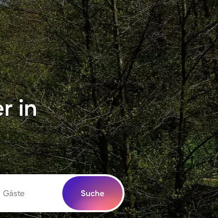
r in
Gäste
Suche