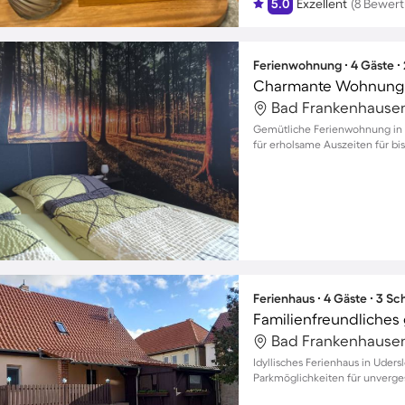
5.0
Exzellent
(8 Bewer
Ferienwohnung ∙ 4 Gäste ∙
Charmante Wohnung m
Gemütliche Ferienwohnung in 
für erholsame Auszeiten für bi
Ferienhaus ∙ 4 Gäste ∙ 3 S
Idyllisches Ferienhaus in Uder
Parkmöglichkeiten für unverges