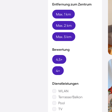
Entfernung zum Zentrum
Max. 1 km
Max. 2 km
Max. 5 km
Bewertung
4,5+
4+
Dienstleistungen
WLAN
Terrasse/Balkon
Pool
TV