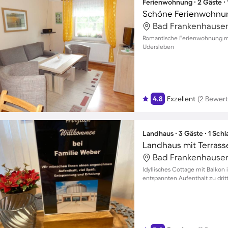
Ferienwohnung ∙ 2 Gäste ∙
Schöne Ferienwohnung
Romantische Ferienwohnung mi
Udersleben
4.8
Exzellent
(2 Bewer
Landhaus ∙ 3 Gäste ∙ 1 Sch
Landhaus mit Terrasse
Idyllisches Cottage mit Balkon
entspannten Aufenthalt zu drit