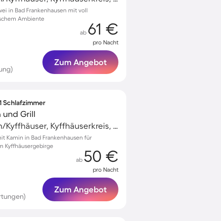
ei in Bad Frankenhausen mit voll
lischem Ambiente
61 €
ab
pro Nacht
Zum Angebot
ung)
 1 Schlafzimmer
und Grill
Bad Frankenhausen/Kyffhäuser, Kyffhäuserkreis, Deutschland
t Kamin in Bad Frankenhausen für
im Kyffhäusergebirge
50 €
ab
pro Nacht
Zum Angebot
rtungen)