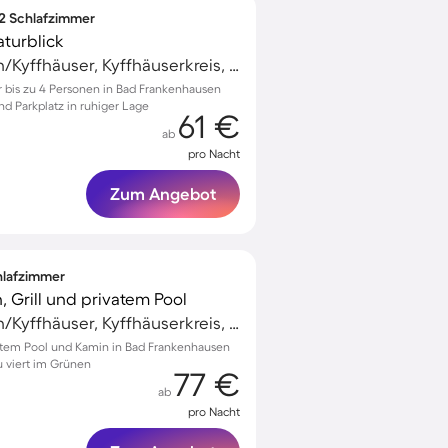
 2 Schlafzimmer
aturblick
Bad Frankenhausen/Kyffhäuser, Kyffhäuserkreis, Deutschland
 bis zu 4 Personen in Bad Frankenhausen
nd Parkplatz in ruhiger Lage
61 €
ab
pro Nacht
Zum Angebot
chlafzimmer
, Grill und privatem Pool
Bad Frankenhausen/Kyffhäuser, Kyffhäuserkreis, Deutschland
ivatem Pool und Kamin in Bad Frankenhausen
 viert im Grünen
77 €
ab
pro Nacht