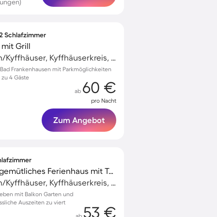
tungen)
 2 Schlafzimmer
it Grill
Bad Frankenhausen/Kyffhäuser, Kyffhäuserkreis, Deutschland
Bad Frankenhausen mit Parkmöglichkeiten
s zu 4 Gäste
60 €
ab
pro Nacht
Zum Angebot
chlafzimmer
Familienfreundliches gemütliches Ferienhaus mit Terrasse, Grill und Garten
Bad Frankenhausen/Kyffhäuser, Kyffhäuserkreis, Deutschland
sleben mit Balkon Garten und
sliche Auszeiten zu viert
53 €
ab