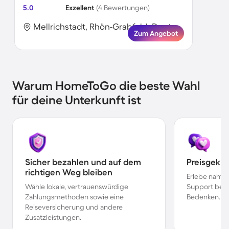
5.0
Exzellent
(4 Bewertungen)
Mellrichstadt, Rhön-Grabfeld, Deutschland
Zum Angebot
Warum HomeToGo die beste Wahl
für deine Unterkunft ist
Sicher bezahlen und auf dem
Preisgekr
richtigen Weg bleiben
Erlebe nahtl
Wähle lokale, vertrauenswürdige
Support bei 
Zahlungsmethoden sowie eine
Bedenken.
Reiseversicherung und andere
Zusatzleistungen.