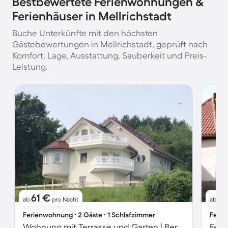
Bestbewertete Ferienwohnungen &
Ferienhäuser in Mellrichstadt
Buche Unterkünfte mit den höchsten
Gästebewertungen in Mellrichstadt, geprüft nach
Komfort, Lage, Ausstattung, Sauberkeit und Preis-
Leistung.
61 €
19
ab
pro Nacht
ab
Ferienwohnung ∙ 2 Gäste ∙ 1 Schlafzimmer
Ferie
Wohnung mit Terrasse und Garten | Bergblick
Feri