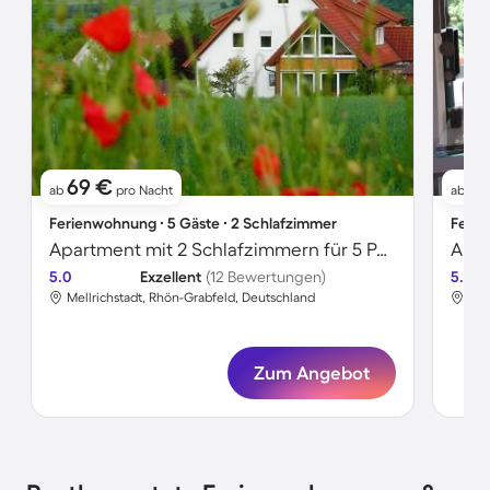
69 €
11
ab
pro Nacht
ab
Ferienwohnung ∙ 5 Gäste ∙ 2 Schlafzimmer
Ferie
Apartment mit 2 Schlafzimmern für 5 Personen
Apar
5.0
Exzellent
(12 Bewertungen)
5.0
Mellrichstadt, Rhön-Grabfeld, Deutschland
Mel
Zum Angebot