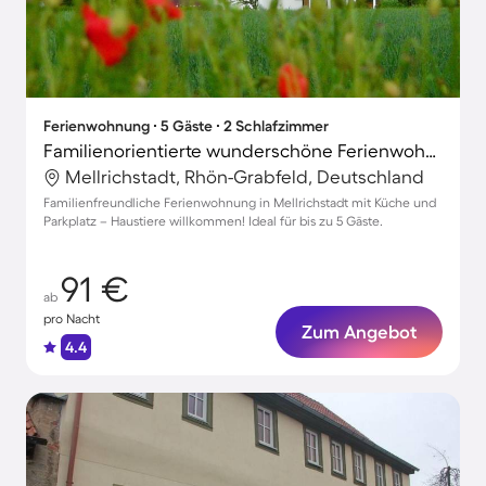
Ferienwohnung ∙ 5 Gäste ∙ 2 Schlafzimmer
Familienorientierte wunderschöne Ferienwohnung | Haustiere erlaubt
Mellrichstadt, Rhön-Grabfeld, Deutschland
Familienfreundliche Ferienwohnung in Mellrichstadt mit Küche und
Parkplatz – Haustiere willkommen! Ideal für bis zu 5 Gäste.
91 €
ab
pro Nacht
Zum Angebot
4.4