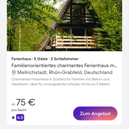
Ferienhaus ∙ 5 Gäste ∙ 2 Schlafzimmer
Familienorientiertes charmantes Ferienhaus mit Grill und Terrasse | Hunde erlaubt
Mellrichstadt, Rhön-Grabfeld, Deutschland
Charmantes Ferienhaus in Sulzfeld für Familien mit Balkon und
Haustieren, ideal für unvergessliche Urlaube mit bis zu 5 Gästen
75 €
ab
pro Nacht
Zum Angebot
4.0