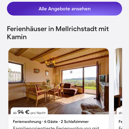
Alle Angebote ansehen
Ferienhäuser in Mellrichstadt mit
Kamin
94 €
1
ab
pro Nacht
ab
Ferienwohnung ∙ 4 Gäste ∙ 2 Schlafzimmer
Ferie
Familienorientierte Ferienwohnung mit Terrasse, Sauna und Grill | Haustiere erlaubt