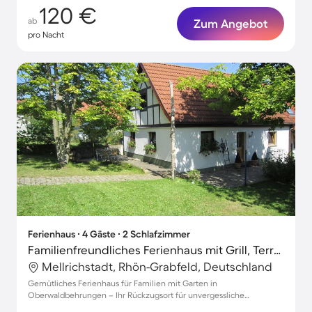
120 €
ab
Zum Angebot
pro Nacht
Ferienhaus ∙ 4 Gäste ∙ 2 Schlafzimmer
Familienfreundliches Ferienhaus mit Grill, Terrasse und Garten | Naturblick
Mellrichstadt, Rhön-Grabfeld, Deutschland
Gemütliches Ferienhaus für Familien mit Garten in
Oberwaldbehrungen – Ihr Rückzugsort für unvergessliche
Momente!