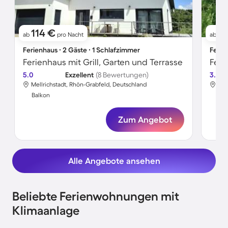
114 €
7
ab
pro Nacht
ab
Ferienhaus ∙ 2 Gäste ∙ 1 Schlafzimmer
Ferie
Ferienhaus mit Grill, Garten und Terrasse
Feri
5.0
Exzellent
(8 Bewertungen)
3.7
Mellrichstadt, Rhön-Grabfeld, Deutschland
Mel
Balkon
Bal
Zum Angebot
Alle Angebote ansehen
Beliebte Ferienwohnungen mit
Klimaanlage