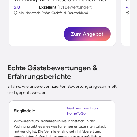
5.0
Exzellent
(151 Bewertungen)
4.6
Mellrichstadt, Rhön-Grabfeld, Deutschland
Mel
Zum Angebot
Echte Gästebewertungen &
Erfahrungsberichte
Erfahre, wie unsere verifizierten Bewertungen gesammelt
und geprüft werden.
Gast verifiziert von
Sieglinde H.
HomeToGo
Wir waren zum Radfahren in Mellrichstatdt. In der
Wohnung gibt es alles was für einen entspannten Urlaub
notwendig ist. Die Vermieter sind sehr hilfsbereit und
bemüht den Aufenthalt so angenehm wie möglich zu