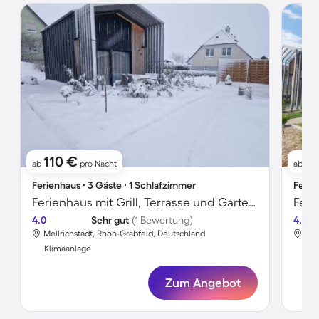
110 €
1
ab
pro Nacht
ab
Ferienhaus ∙ 3 Gäste ∙ 1 Schlafzimmer
Ferie
Ferienhaus mit Grill, Terrasse und Garten | Bergblick
Feri
4.0
Sehr gut
(1 Bewertung)
4.0
Mellrichstadt, Rhön-Grabfeld, Deutschland
Mel
Klimaanlage
Kli
Zum Angebot