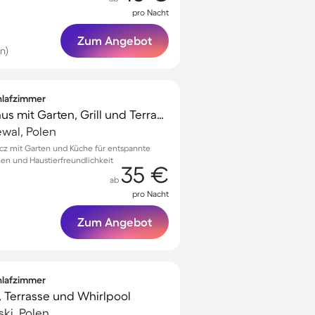
pro Nacht
Zum Angebot
n)
chlafzimmer
Gemütliches Ferienhaus mit Garten, Grill und Terrasse | Nah am Strand | Haustiere sind willkommen
wal, Polen
sacz mit Garten und Küche für entspannte
nen und Haustierfreundlichkeit
35 €
ab
pro Nacht
Zum Angebot
chlafzimmer
, Terrasse und Whirlpool
ki, Polen