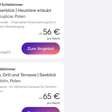
 1 Schlafzimmer
rblick | Haustiere erlaubt
ujście, Polen
emünde – Charmante Ferienwohnung für 4
ktem Strandzugang
56 €
ab
pro Nacht
Zum Angebot
tungen)
hlafzimmer
 Grill und Terrasse | Seeblick
olin, Polen
zewo - Ihr idyllisches Zuhause für Familien
tur
65 €
ab
pro Nacht