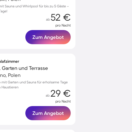
mit Sauna und Whirlpool für bis zu 5 Gäste –
Tage!
52 €
ab
pro Nacht
Zum Angebot
chlafzimmer
, Garten und Terrasse
no, Polen
no mit Garten und Sauna für erholsame Tage
n Haustieren
29 €
ab
pro Nacht
Zum Angebot