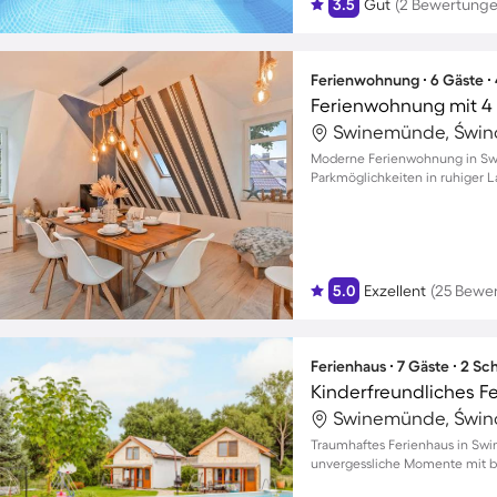
3.5
Gut
(2 Bewertunge
Ferienwohnung ∙ 6 Gäste ∙
Ferienwohnung mit 4 
Swinemünde, Świno
Moderne Ferienwohnung in Swi
Parkmöglichkeiten in ruhiger 
5.0
Exzellent
(25 Bewe
Ferienhaus ∙ 7 Gäste ∙ 2 S
Swinemünde, Świno
Traumhaftes Ferienhaus in Swi
unvergessliche Momente mit bi