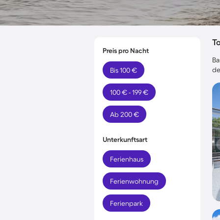
T
Preis pro Nacht
Ba
de
Bis 100 €
100 € - 199 €
Ab 200 €
Unterkunftsart
Ferienhaus
Ferienwohnung
Ferienpark