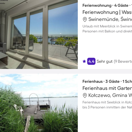
Ferienwohnung ∙ 4 Gäste ∙
Ferienwohnung | Wasse
Swinemünde, Świno
Urlaub mit Meerblick in Swin
Personen mit Balkon und dire
4.4
Sehr gut
(9 Bewer
Ferienhaus ∙ 3 Gäste ∙ 1 Sc
Ferienhaus mit Garten,
Kołczewo, Gmina W
Ferienhaus mit Seeblick in Kołc
bis 3 Personen inmitten der Na