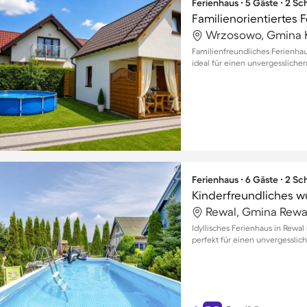
Ferienhaus ∙ 5 Gäste ∙ 2 S
Wrzosowo, Gmina K
Familienfreundliches Ferienha
ideal für einen unvergessliche
Ferienhaus ∙ 6 Gäste ∙ 2 S
Rewal, Gmina Rewal
Idyllisches Ferienhaus in Rewal
perfekt für einen unvergesslic