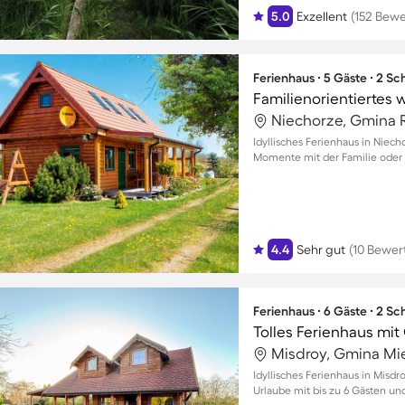
5.0
Exzellent
(152 Bew
Ferienhaus ∙ 5 Gäste ∙ 2 S
Niechorze, Gmina R
Idyllisches Ferienhaus in Niec
Momente mit der Familie oder
4.4
Sehr gut
(10 Bewer
Ferienhaus ∙ 6 Gäste ∙ 2 S
Misdroy, Gmina Mi
Idyllisches Ferienhaus in Misd
Urlaube mit bis zu 6 Gästen u