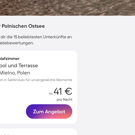
 Polnischen Ostsee
dir die 15 beliebtesten Unterkünfte an
 Gästebewertungen.
chlafzimmer
Pool und Terrasse
Mielno, Polen
ol in Sarbinowo für unvergessliche Momente
41 €
ab
pro Nacht
Zum Angebot