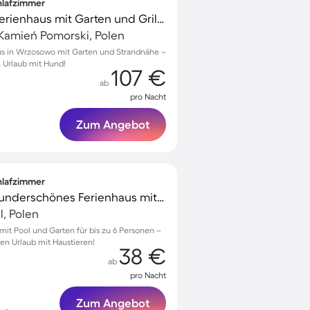
chlafzimmer
Familienorientiertes Ferienhaus mit Garten und Grill | Haustiere sind willkommen
amień Pomorski, Polen
us in Wrzosowo mit Garten und Strandnähe –
n Urlaub mit Hund!
107 €
ab
pro Nacht
Zum Angebot
chlafzimmer
Kinderfreundliches wunderschönes Ferienhaus mit Garten, Grill und Terrasse | Haustiere erlaubt
, Polen
 mit Pool und Garten für bis zu 6 Personen –
hen Urlaub mit Haustieren!
38 €
ab
pro Nacht
Zum Angebot