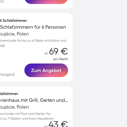
n)
 4 Schlafzimmer
Schlafzimmern für 6 Personen
ujście, Polen
nemünde für bis zu 6 Gäste mit Küche und
Lage
69 €
ab
pro Nacht
Zum Angebot
rtungen)
chlafzimmer
Kinderfreundliches Ferienhaus mit Grill, Garten und Terrasse | Haustiere erlaubt
ujście, Polen
nemünde mit Pool und Garten für
s zu 7 Gästen und Ihren Haustieren
43 €
ab