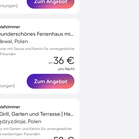
Zum Angebot
ertungen)
chlafzimmer
Familienorientiertes wunderschönes Ferienhaus mit Garten, Sauna und Terrasse | Haustiere sind willkommen
ewal, Polen
horze mit Sauna und Kamin für unvergessliche
 Freunden
36 €
ab
pro Nacht
Zum Angebot
tungen)
chlafzimmer
Tolles Ferienhaus mit Grill, Garten und Terrasse | Haustiere erlaubt
ędzyzdroje, Polen
roy mit Garten und Kamin für unvergessliche
nd vierbeinigen Freunden