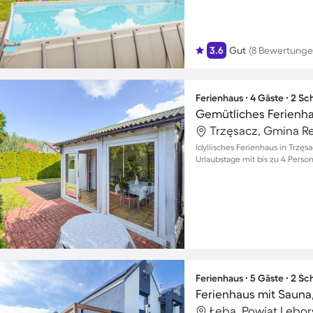
3.6
Gut
(8 Bewertunge
Ferienhaus ∙ 4 Gäste ∙ 2 S
Trzęsacz, Gmina Re
Idyllisches Ferienhaus in Trzę
Urlaubstage mit bis zu 4 Perso
Ferienhaus ∙ 5 Gäste ∙ 2 S
Ferienhaus mit Sauna
Łeba, Powiat Lębors