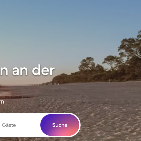
n an der
rn
Gäste
Suche