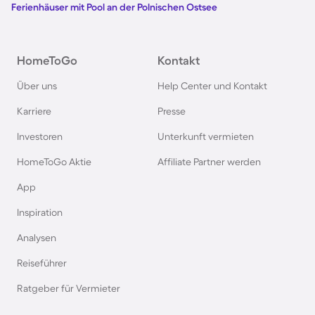
Ferienhäuser mit Pool an der Polnischen Ostsee
Ferienhäuser mit Pool in Kroatien
HomeToGo
Kontakt
Ferienhäuser mit Pool im Allgäu
Über uns
Help Center und Kontakt
Ferienhäuser mit Pool auf Fehmarn
Karriere
Presse
Investoren
Unterkunft vermieten
Ferienhäuser mit Pool in Österreich
HomeToGo Aktie
Affiliate Partner werden
Ferienhäuser mit Pool in Büsum
App
Inspiration
Ferienhäuser mit Pool in Norddeich
Analysen
Reiseführer
Ferienhäuser mit Pool in Berlin
Ratgeber für Vermieter
Ferienhäuser mit Pool am Comer See