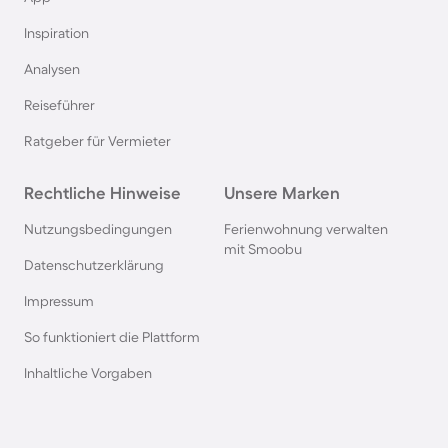
Inspiration
Ferienhäuser mit Pool in Berlin
Analysen
Ferienhäuser mit Pool am Comer See
Reiseführer
Ratgeber für Vermieter
Ferienhäuser mit Pool auf Texel
Rechtliche Hinweise
Unsere Marken
Ferienhäuser mit Pool im Schwarzwald
Nutzungsbedingungen
Ferienwohnung verwalten
mit Smoobu
Ferienhäuser mit Pool in Oberstdorf
Datenschutzerklärung
Impressum
Ferienhäuser mit Pool in Grömitz
So funktioniert die Plattform
Inhaltliche Vorgaben
Ferienhäuser mit Pool in Italien
Ferienhäuser mit Pool in Holland