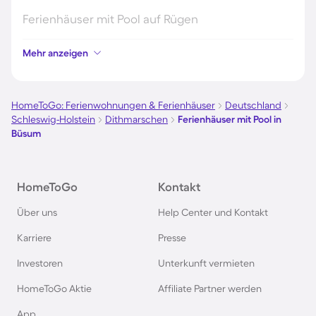
Ferienhäuser mit Pool auf Rügen
Mehr anzeigen
Ferienhäuser mit Pool am Gardasee
Ferienhäuser mit Pool an der Nordsee
HomeToGo: Ferienwohnungen & Ferienhäuser
Deutschland
Schleswig-Holstein
Dithmarschen
Ferienhäuser mit Pool in
Büsum
Ferienhäuser mit Pool in Kroatien
Ferienhäuser mit Pool im Allgäu
HomeToGo
Kontakt
Über uns
Help Center und Kontakt
Ferienhäuser mit Pool auf Fehmarn
Karriere
Presse
Ferienhäuser mit Pool in Österreich
Investoren
Unterkunft vermieten
HomeToGo Aktie
Affiliate Partner werden
Ferienhäuser mit Pool in Norddeich
App