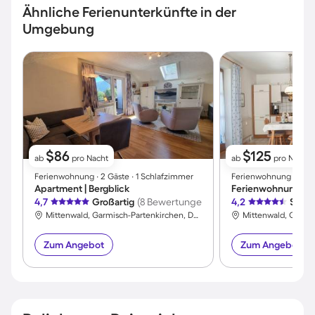
Ähnliche Ferienunterkünfte in der
Umgebung
$86
$125
ab
pro Nacht
ab
pro Nacht
Ferienwohnung ∙ 2 Gäste ∙ 1 Schlafzimmer
Ferienwohnung ∙ 2 Gäs
Apartment | Bergblick
Ferienwohnung mit 
4,7
Großartig
(8 Bewertungen)
4,2
Sehr 
Mittenwald, Garmisch-Partenkirchen, Deutschland
Zum Angebot
Zum Angebot