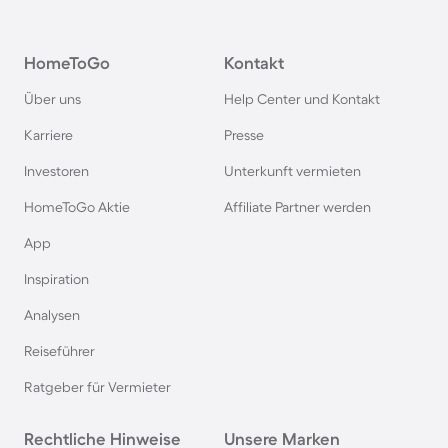
Ferienhäuser mit Pool in Kroatien
HomeToGo
Kontakt
Ferienhäuser mit Pool auf Fehmarn
Über uns
Help Center und Kontakt
Ferienhäuser mit Pool in Österreich
Karriere
Presse
Investoren
Unterkunft vermieten
Ferienhäuser mit Pool in Büsum
HomeToGo Aktie
Affiliate Partner werden
Ferienhäuser mit Pool in Norddeich
App
Inspiration
Ferienhäuser mit Pool in Berlin
Analysen
Reiseführer
Ferienhäuser mit Pool am Comer See
Ratgeber für Vermieter
Ferienhäuser mit Pool auf Texel
Rechtliche Hinweise
Unsere Marken