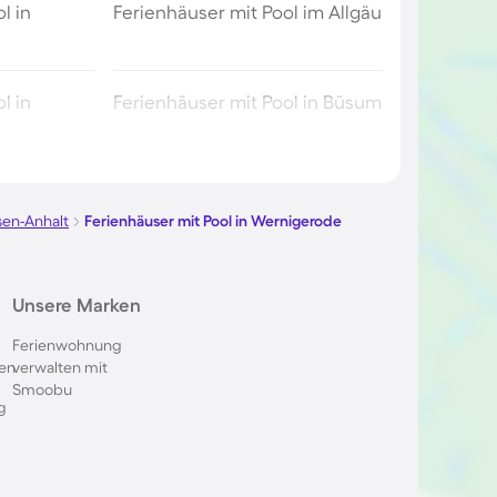
l in
Ferienhäuser mit Pool im Allgäu
l in
Ferienhäuser mit Pool in Büsum
l in Berlin
Ferienhäuser mit Pool am
Comer See
en-Anhalt
Ferienhäuser mit Pool in Wernigerode
ol im
Ferienhäuser mit Pool in
Unsere Marken
Oberstdorf
Ferienwohnung
en
verwalten mit
 in Italien
Ferienhäuser mit Pool in
Smoobu
Holland
g
l in
Ferienhäuser mit Pool auf
Sardinien