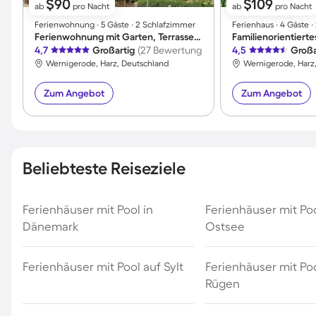
$90
$109
ab
pro Nacht
ab
pro Nacht
Ferienwohnung ∙ 5 Gäste ∙ 2 Schlafzimmer
Ferienhaus ∙ 4 Gäste 
Ferienwohnung mit Garten, Terrasse und Grill | Skifahren in der Nähe
4,7
Großartig
(27 Bewertungen)
4,5
Großa
Wernigerode, Harz, Deutschland
Wernigerode, Harz
Zum Angebot
Zum Angebot
Beliebteste Reiseziele
Ferienhäuser mit Pool in
Ferienhäuser mit Po
Dänemark
Ostsee
Ferienhäuser mit Pool auf Sylt
Ferienhäuser mit Poo
Rügen