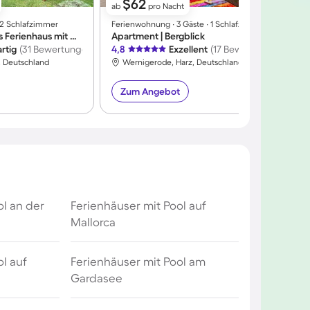
$62
ab
pro Nacht
∙ 2 Schlafzimmer
Ferienwohnung ∙ 3 Gäste ∙ 1 Schlafzimmer
F
Familienorientiertes Ferienhaus mit Grill, Garten und Terrasse | Bergblick
Apartment | Bergblick
rtig
(31 Bewertungen)
4,8
Exzellent
(17 Bewertungen)
5
, Deutschland
Wernigerode, Harz, Deutschland
Zum Angebot
ol an der
Ferienhäuser mit Pool auf
Mallorca
l auf
Ferienhäuser mit Pool am
Gardasee