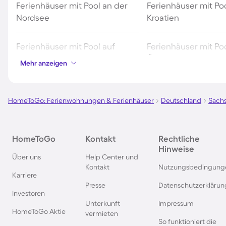
Ferienhäuser mit Pool an der
Ferienhäuser mit Poo
Nordsee
Kroatien
Ferienhäuser mit Pool auf
Ferienhäuser mit Poo
Fehmarn
Österreich
Mehr anzeigen
Ferienhäuser mit Pool in
Ferienhäuser mit Poo
Norddeich
HomeToGo: Ferienwohnungen & Ferienhäuser
Deutschland
Sachs
Ferienhäuser mit Pool auf Texel
Ferienhäuser mit Po
HomeToGo
Kontakt
Rechtliche
Schwarzwald
Hinweise
Über uns
Help Center und
Kontakt
Nutzungsbedingung
Ferienhäuser mit Pool in
Ferienhäuser mit Pool
Karriere
Grömitz
Presse
Datenschutzerklärun
Investoren
Unterkunft
Impressum
Ferienhäuser mit Pool in
Ferienhäuser mit Poo
HomeToGo Aktie
vermieten
Barcelona
Travemünde
So funktioniert die