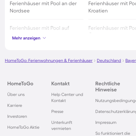
Ferienhäuser mit Pool an der
Ferienhäuser mit Poo
Nordsee
Kroatien
Ferienhäuser mit Pool auf
Ferienhäuser mit Poo
Fehmarn
Österreich
Mehr anzeigen
Ferienhäuser mit Pool in
Ferienhäuser mit Poo
Norddeich
HomeToGo: Ferienwohnungen & Ferienhäuser
Deutschland
Baye
Ferienhäuser mit Pool auf Texel
Ferienhäuser mit Po
HomeToGo
Kontakt
Rechtliche
Schwarzwald
Hinweise
Über uns
Help Center und
Kontakt
Nutzungsbedingung
Ferienhäuser mit Pool in
Ferienhäuser mit Pool
Karriere
Grömitz
Presse
Datenschutzerklärun
Investoren
Unterkunft
Impressum
Ferienhäuser mit Pool in
Ferienhäuser mit Poo
HomeToGo Aktie
vermieten
Barcelona
Travemünde
So funktioniert die