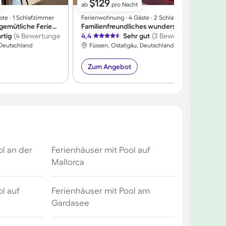
$129
ab
pro Nacht
te ∙ 1 Schlafzimmer
Ferienwohnung ∙ 4 Gäste ∙ 2 Schlafzimmer
F
Kinderfreundliche gemütliche Ferienwohnung | Bergblick | Skifahren in der Nähe | Haustiere sind willkommen
Familienfreundliches wunderschönes Apartment | Panoramablick
rtig
(4 Bewertungen)
4,4
Sehr gut
(3 Bewertungen)
4
 Deutschland
Füssen, Ostallgäu, Deutschland
Zum Angebot
ol an der
Ferienhäuser mit Pool auf
Mallorca
l auf
Ferienhäuser mit Pool am
Gardasee