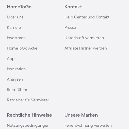
HomeToGo
Kontakt
Ferienhäuser mit Pool im Allgäu
Über uns
Help Center und Kontakt
Ferienhäuser mit Pool auf Fehmarn
Karriere
Presse
Investoren
Unterkunft vermieten
Ferienhäuser mit Pool in Österreich
HomeToGo Aktie
Affiliate Partner werden
Ferienhäuser mit Pool in Büsum
App
Inspiration
Ferienhäuser mit Pool in Norddeich
Analysen
Reiseführer
Ferienhäuser mit Pool in Berlin
Ratgeber für Vermieter
Ferienhäuser mit Pool am Comer See
Rechtliche Hinweise
Unsere Marken
Ferienhäuser mit Pool auf Texel
Nutzungsbedingungen
Ferienwohnung verwalten