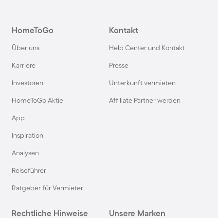
Ferienhäuser mit Pool in Kroatien
HomeToGo
Kontakt
Ferienhäuser mit Pool im Allgäu
Über uns
Help Center und Kontakt
Ferienhäuser mit Pool auf Fehmarn
Karriere
Presse
Investoren
Unterkunft vermieten
Ferienhäuser mit Pool in Österreich
HomeToGo Aktie
Affiliate Partner werden
Ferienhäuser mit Pool in Büsum
App
Inspiration
Ferienhäuser mit Pool in Norddeich
Analysen
Reiseführer
Ferienhäuser mit Pool in Berlin
Ratgeber für Vermieter
Ferienhäuser mit Pool am Comer See
Rechtliche Hinweise
Unsere Marken