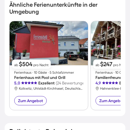
Ähnliche Ferienunterkünfte in der
Umgebung
$504
$247
ab
pro Nacht
ab
pro Nacht
Ferienhaus ∙ 10 Gäste ∙ 5 Schlafzimmer
Ferienhaus ∙ 10 Gäste
Ferienhaus mit Pool und Grill
5,0
Exzellent
(24 Bewertungen)
4,9
Exzel
Kolkwitz, Uhlstädt-Kirchhasel, Deutschland
Zum Angebot
Zum Angebot