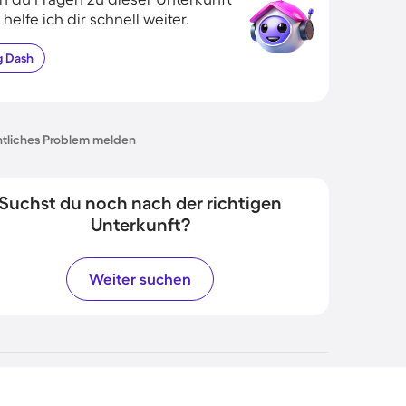
 helfe ich dir schnell weiter.
g
Dash
tliches Problem melden
Suchst du noch nach der richtigen
Unterkunft?
Weiter suchen