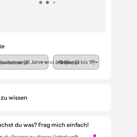
te
wachsene (18 Jahre und älter)
Kinder (0 bis 17)
 zu wissen
uchst du was? Frag mich einfach!
 du Fragen zu dieser Unterkunft