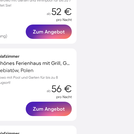
erowo mit Garten und Whirlpool für bis zu 7
et Sie!
52 €
ab
pro Nacht
Zum Angebot
ung)
chlafzimmer
Kinderfreundliches schönes Ferienhaus mit Grill, Garten und Pool | Strand in der Nähe
ebiatów, Polen
wo mit Pool und Garten für bis zu 8
ugsort!
56 €
ab
pro Nacht
Zum Angebot
chlafzimmer