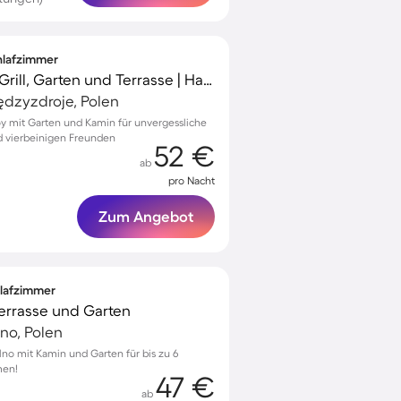
chlafzimmer
Tolles Ferienhaus mit Grill, Garten und Terrasse | Haustiere erlaubt
ędzyzdroje, Polen
roy mit Garten und Kamin für unvergessliche
nd vierbeinigen Freunden
52 €
ab
pro Nacht
Zum Angebot
hlafzimmer
 Terrasse und Garten
no, Polen
no mit Kamin und Garten für bis zu 6
men!
47 €
ab