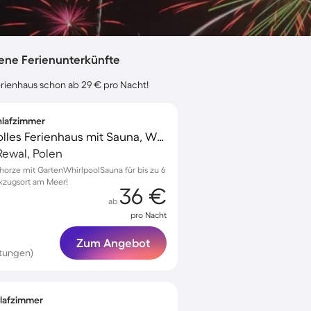
lene Ferienunterkünfte
Ferienhaus schon ab 29 € pro Nacht!
chlafzimmer
Familienorientiertes tolles Ferienhaus mit Sauna, Whirlpool und Terrasse | Strand in der Nähe | Haustiere erlaubt
ewal, Polen
horze mit GartenWhirlpoolSauna für bis zu 6
ckzugsort am Meer!
36 €
ab
pro Nacht
Zum Angebot
tungen)
hlafzimmer