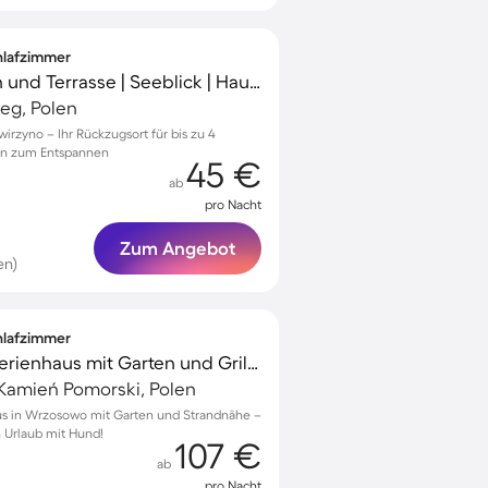
chlafzimmer
Ferienhaus mit Garten und Terrasse | Seeblick | Haustiere sind willkommen
eg, Polen
irzyno – Ihr Rückzugsort für bis zu 4
on zum Entspannen
45 €
ab
pro Nacht
Zum Angebot
en)
chlafzimmer
Familienorientiertes Ferienhaus mit Garten und Grill | Haustiere sind willkommen
amień Pomorski, Polen
us in Wrzosowo mit Garten und Strandnähe –
n Urlaub mit Hund!
107 €
ab
pro Nacht