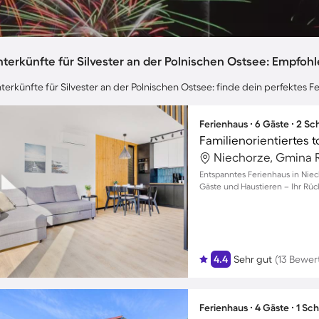
terkünfte für Silvester an der Polnischen Ostsee: Empfoh
terkünfte für Silvester an der Polnischen Ostsee: finde dein perfektes 
Ferienhaus ∙ 6 Gäste ∙ 2 S
Niechorze, Gmina R
Entspanntes Ferienhaus in Niec
Gäste und Haustieren – Ihr Rü
4.4
Sehr gut
(13 Bewer
Ferienhaus ∙ 4 Gäste ∙ 1 Sc