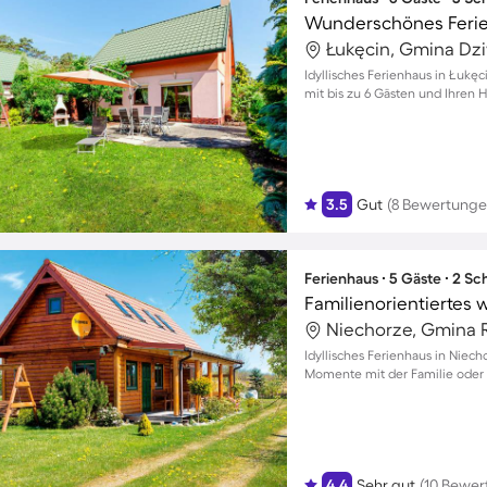
Łukęcin, Gmina Dz
Idyllisches Ferienhaus in Łukę
mit bis zu 6 Gästen und Ihren 
3.5
Gut
(8 Bewertunge
Ferienhaus ∙ 5 Gäste ∙ 2 S
Niechorze, Gmina R
Idyllisches Ferienhaus in Niec
Momente mit der Familie oder
4.4
Sehr gut
(10 Bewer