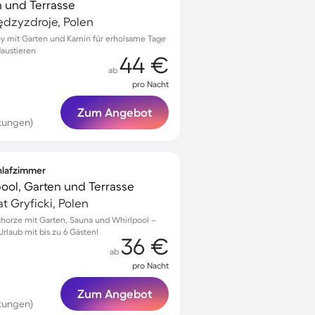
n und Terrasse
ędzyzdroje, Polen
roy mit Garten und Kamin für erholsame Tage
Haustieren
44 €
ab
pro Nacht
Zum Angebot
tungen)
chlafzimmer
ool, Garten und Terrasse
t Gryficki, Polen
chorze mit Garten, Sauna und Whirlpool –
rlaub mit bis zu 6 Gästen!
36 €
ab
pro Nacht
Zum Angebot
tungen)