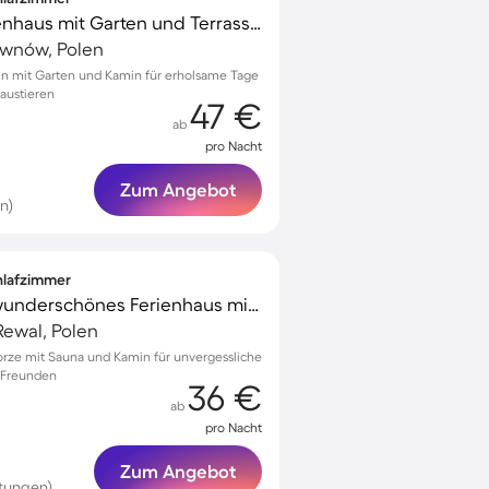
Wunderschönes Ferienhaus mit Garten und Terrasse | Nah am Strand | Hunde erlaubt
iwnów, Polen
cin mit Garten und Kamin für erholsame Tage
Haustieren
47 €
ab
pro Nacht
Zum Angebot
n)
chlafzimmer
Familienorientiertes wunderschönes Ferienhaus mit Garten, Sauna und Terrasse | Haustiere sind willkommen
ewal, Polen
horze mit Sauna und Kamin für unvergessliche
 Freunden
36 €
ab
pro Nacht
Zum Angebot
tungen)