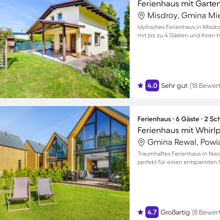
Ferienhaus mit Garte
Misdroy, Gmina Mi
Idyllisches Ferienhaus in Misd
mit bis zu 4 Gästen und Ihren 
4.0
Sehr gut
(18 Bewer
Ferienhaus ∙ 6 Gäste ∙ 2 S
Ferienhaus mit Whirlp
Gmina Rewal, Powia
Traumhaftes Ferienhaus in Nie
perfekt für einen entspannten U
4.7
Großartig
(8 Bewer