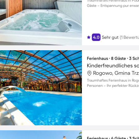
Traumhaftes Ferienhaus in Pobi
Gäste – Entspannung pur erwart
4.0
Sehr gut
(1 Bewert
Ferienhaus ∙ 8 Gäste ∙ 3 S
Rogowo, Gmina Trz
Traumhaftes Ferienhaus in Rogo
Personen – Ihr perfekter Rückz
Ferienhaus ∙ 6 Gäste ∙ 3 S