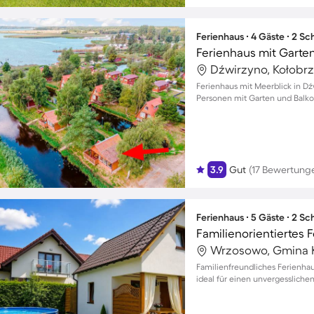
Ferienhaus ∙ 4 Gäste ∙ 2 S
Dźwirzyno, Kołobrz
Ferienhaus mit Meerblick in Dźw
Personen mit Garten und Balk
3.9
Gut
(17 Bewertung
Ferienhaus ∙ 5 Gäste ∙ 2 S
Wrzosowo, Gmina K
Familienfreundliches Ferienha
ideal für einen unvergessliche