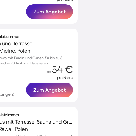
Zum Angebot
chlafzimmer
n und Terrasse
Mielno, Polen
nowo mit Kamin und Garten für bis zu 8
sslichen Urlaub mit Haustieren
54 €
ab
pro Nacht
Zum Angebot
tungen)
chlafzimmer
Charmantes Ferienhaus mit Terrasse, Sauna und Grill | Nah am Strand
Rewal, Polen