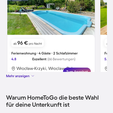
96 €
ab
pro Nacht
ab
Ferienwohnung ∙ 4 Gäste ∙ 2 Schlafzimmer
Ferie
4.8
Exzellent
(66 Bewertungen)
5.0
Wrocław-Krzyki, Wroclaw, Polen
Zum Angebot
Mehr anzeigen
Warum HomeToGo die beste Wahl
für deine Unterkunft ist