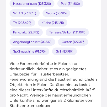
Haustier erlaubt (125.320)
Pool (34.600)
WLAN (237.015)
Sauna (33.915)
TV (245.420)
Küche (215.125)
Parkplatz (22.742)
Terrasse/Balkon (131.094)
Angelmöglichkeit (40.512)
Garten (127.959)
Spülmaschine (91.695)
Grill (83.987)
Viele Ferienunterkünfte in Polen sind
tierfreundlich, daher ist es ein geeignetes
Urlaubsziel für Haustierbesitzer.
Ferienwohnung sind die haustierfreundlichsten
Objektarten in Polen. Darüber hinaus kostet
eine dieser Unterkünfte durchschnittlich 142 €
pro Nacht. Wenige der haustierfreundlichen
Unterkünfte sind weniger als 2 Kilometer vom
Stadtzentrum gelegen.