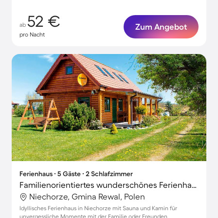
52 €
ab
Zum Angebot
pro Nacht
Ferienhaus ∙ 5 Gäste ∙ 2 Schlafzimmer
Familienorientiertes wunderschönes Ferienhaus mit Garten, Sauna und Terrasse | Haustiere sind willkommen
Niechorze, Gmina Rewal, Polen
Idyllisches Ferienhaus in Niechorze mit Sauna und Kamin für
unvergessliche Momente mit der Familie oder Freunden