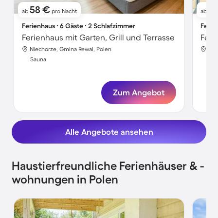
58 €
5
ab
pro Nacht
ab
Ferienhaus ∙ 6 Gäste ∙ 2 Schlafzimmer
Ferie
Ferienhaus mit Garten, Grill und Terrasse
Feri
Niechorze, Gmina Rewal, Polen
Mie
Sauna
Sa
Zum Angebot
Alle Angebote ansehen
Haustierfreundliche Ferienhäuser & -
wohnungen in Polen