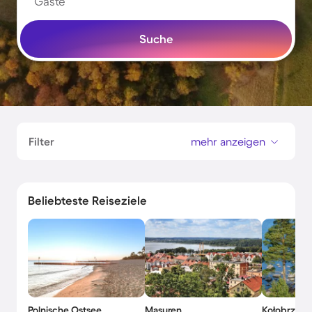
Gäste
Suche
Filter
mehr anzeigen
Beliebteste Reiseziele
Polnische Ostsee
Masuren
Kołobrzeg