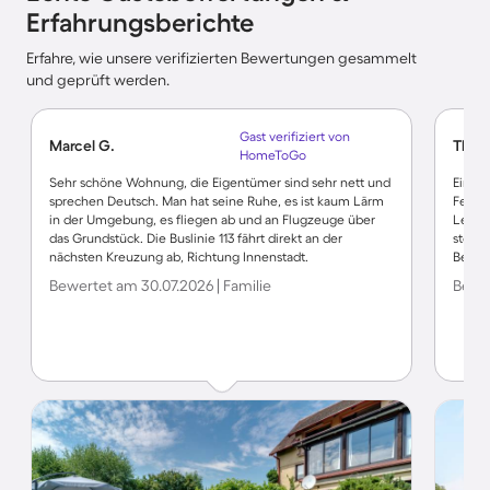
Erfahrungsberichte
Erfahre, wie unsere verifizierten Bewertungen gesammelt
und geprüft werden.
Gast verifiziert von
Marcel G.
Thors
HomeToGo
Sehr schöne Wohnung, die Eigentümer sind sehr nett und
Ein to
sprechen Deutsch. Man hat seine Ruhe, es ist kaum Lärm
Ferien
in der Umgebung, es fliegen ab und an Flugzeuge über
Leistu
das Grundstück. Die Buslinie 113 fährt direkt an der
steile
nächsten Kreuzung ab, Richtung Innenstadt.
Beweg
Bewertet am 30.07.2026 | Familie
Bewer