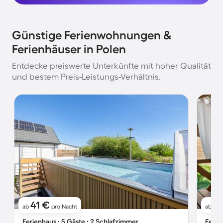
Günstige Ferienwohnungen &
Ferienhäuser in Polen
Entdecke preiswerte Unterkünfte mit hoher Qualität
und bestem Preis-Leistungs-Verhältnis.
41 €
4
ab
pro Nacht
ab
Ferienhaus ∙ 5 Gäste ∙ 2 Schlafzimmer
Ferie