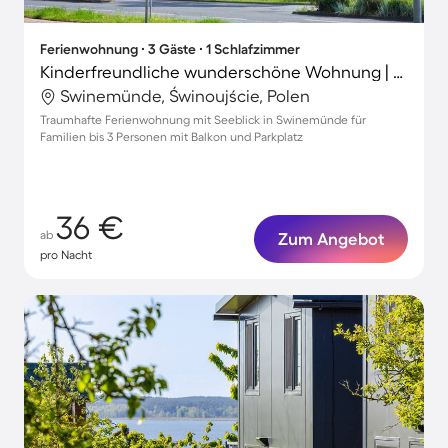
Ferienwohnung ∙ 3 Gäste ∙ 1 Schlafzimmer
Kinderfreundliche wunderschöne Wohnung | Seeblick
Swinemünde, Świnoujście, Polen
Traumhafte Ferienwohnung mit Seeblick in Swinemünde für
Familien bis 3 Personen mit Balkon und Parkplatz
36 €
ab
Zum Angebot
pro Nacht