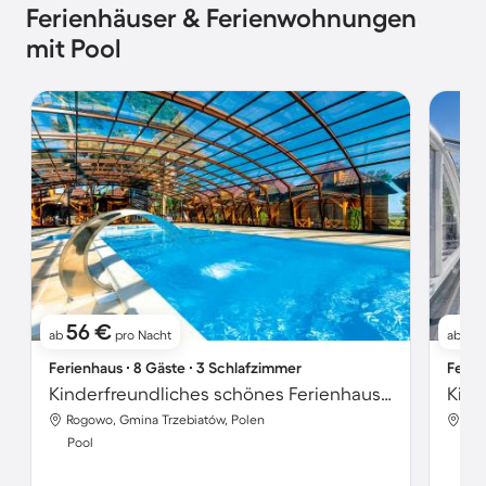
Ferienhäuser & Ferienwohnungen
mit Pool
56 €
41
ab
pro Nacht
ab
Ferienhaus ∙ 8 Gäste ∙ 3 Schlafzimmer
Ferie
Kinderfreundliches schönes Ferienhaus mit Grill, Garten und Pool | Strand in der Nähe
Rogowo, Gmina Trzebiatów, Polen
Sar
Pool
Poo