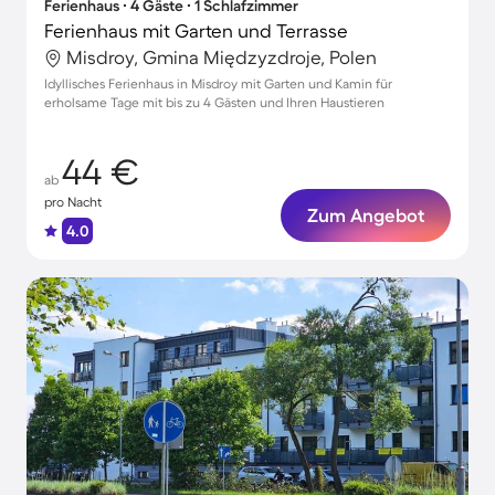
Ferienhaus ∙ 4 Gäste ∙ 1 Schlafzimmer
Ferienhaus mit Garten und Terrasse
Misdroy, Gmina Międzyzdroje, Polen
Idyllisches Ferienhaus in Misdroy mit Garten und Kamin für
erholsame Tage mit bis zu 4 Gästen und Ihren Haustieren
44 €
ab
pro Nacht
Zum Angebot
4.0