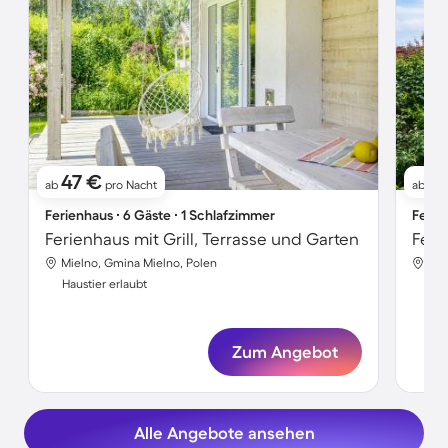
47 €
5
ab
pro Nacht
ab
Ferienhaus ∙ 6 Gäste ∙ 1 Schlafzimmer
Ferie
Ferienhaus mit Grill, Terrasse und Garten
Mielno, Gmina Mielno, Polen
Łeb
Haustier erlaubt
Hau
Zum Angebot
Alle Angebote ansehen