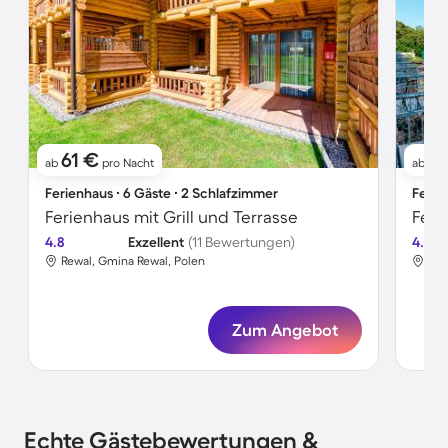
61 €
5
ab
pro Nacht
ab
Ferienhaus ∙ 6 Gäste ∙ 2 Schlafzimmer
Ferie
Ferienhaus mit Grill und Terrasse
Feri
4.8
Exzellent
(11 Bewertungen)
4.6
Rewal, Gmina Rewal, Polen
Rog
Zum Angebot
Echte Gästebewertungen &