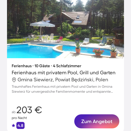
Ferienhaus ∙ 10 Gäste ∙ 4 Schlafzimmer
Ferienhaus mit privatem Pool, Grill und Garten
Gmina Siewierz, Powiat Będziński, Polen
Traumhaftes Ferienhaus mit privatem Pool und Garten in Gmina
Siewierz für unvergessliche Familienmomente und entspannte
Haustierferien
203 €
ab
pro Nacht
Zum Angebot
4.8