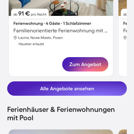
91 €
5
ab
pro Nacht
ab
Ferienwohnung ∙ 4 Gäste ∙ 1 Schlafzimmer
Ferie
Familienorientierte Ferienwohnung mit Garten | Stadtblick | Ideal für Homeoffice | Hunde erlaubt
Feri
Łacina, Nowe Miasto, Posen
Jeż
Haustier erlaubt
Hau
Zum Angebot
Alle Angebote ansehen
Ferienhäuser & Ferienwohnungen
mit Pool