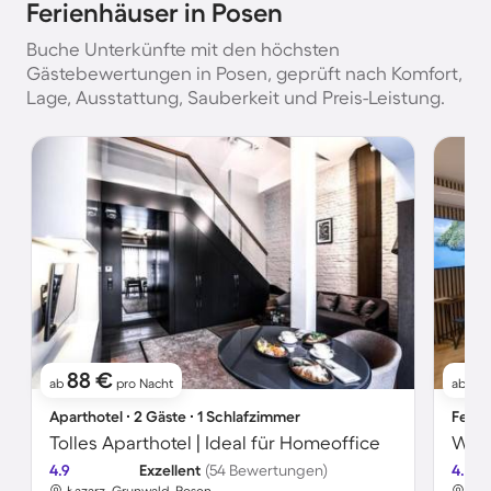
Ferienhäuser in Posen
Buche Unterkünfte mit den höchsten
Gästebewertungen in Posen, geprüft nach Komfort,
Lage, Ausstattung, Sauberkeit und Preis-Leistung.
88 €
10
ab
pro Nacht
ab
Aparthotel ∙ 2 Gäste ∙ 1 Schlafzimmer
Ferie
Tolles Aparthotel | Ideal für Homeoffice
4.9
Exzellent
(54 Bewertungen)
4.6
Łazarz, Grunwald, Posen
Sta