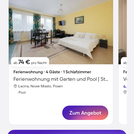
74 €
7
ab
pro Nacht
ab
Ferienwohnung ∙ 4 Gäste ∙ 1 Schlafzimmer
Ferie
Ferienwohnung mit Garten und Pool | Stadtblick | Ideal für Homeoffice
Łacina, Nowe Miasto, Posen
4.5
Łaz
Pool
Poo
Zum Angebot