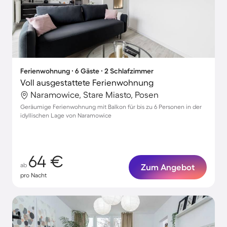
Ferienwohnung ∙ 6 Gäste ∙ 2 Schlafzimmer
Voll ausgestattete Ferienwohnung
Naramowice, Stare Miasto, Posen
Geräumige Ferienwohnung mit Balkon für bis zu 6 Personen in der
idyllischen Lage von Naramowice
64 €
ab
Zum Angebot
pro Nacht