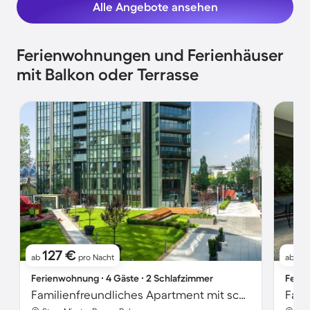
Alle Angebote ansehen
Ferienwohnungen und Ferienhäuser
mit Balkon oder Terrasse
127 €
5
ab
pro Nacht
ab
Ferienwohnung ∙ 4 Gäste ∙ 2 Schlafzimmer
Ferie
Familienfreundliches Apartment mit schnellem Internet