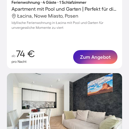
Ferienwohnung ∙ 4 Gäste ∙ 1 Schlafzimmer
Apartment mit Pool und Garten | Perfekt für die Arbeit von Zuhause
Łacina, Nowe Miasto, Posen
Idyllische Ferienwohnung in Łacina mit Pool und Garten für
unvergessliche Momente zu viert
74 €
ab
Zum Angebot
pro Nacht