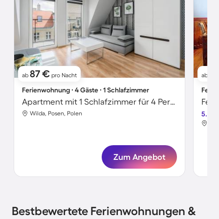
87 €
10
ab
pro Nacht
ab
Ferienwohnung ∙ 4 Gäste ∙ 1 Schlafzimmer
Ferie
Apartment mit 1 Schlafzimmer für 4 Personen
Wilda, Posen, Polen
5.0
Sta
Zum Angebot
Bestbewertete Ferienwohnungen &