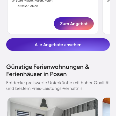
Stare Miasto, Posen, Polen
Łęg
Terrasse/Balkon
Ter
Zum Angebot
Alle Angebote ansehen
Günstige Ferienwohnungen &
Ferienhäuser in Posen
Entdecke preiswerte Unterkünfte mit hoher Qualität
und bestem Preis-Leistungs-Verhältnis.