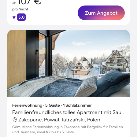
107 €
ab
pro Nacht
Zum Angebot
5.0
Ferienwohnung ∙ 5 Gäste ∙ 1 Schlafzimmer
Familienfreundliches tolles Apartment mit Sauna | Bergblick | Haustierfreundlich
Zakopane, Powiat Tatrzański, Polen
Gemütliche Ferienwohnung in Zakopane mit Bergblick für Familien
und Haustiere, ideal für bis zu 5 Gäste