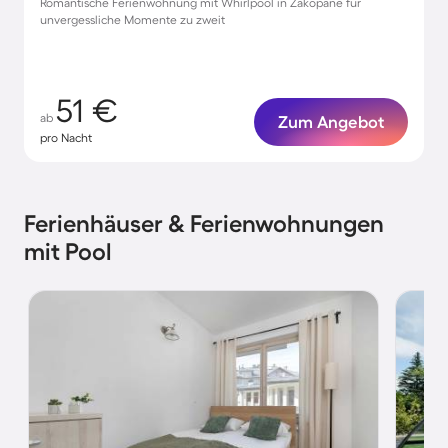
Romantische Ferienwohnung mit Whirlpool in Zakopane für
unvergessliche Momente zu zweit
51 €
ab
Zum Angebot
pro Nacht
Ferienhäuser & Ferienwohnungen
mit Pool