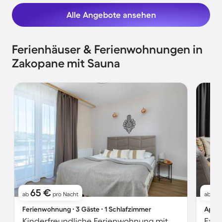
Alle Angebote ansehen
Ferienhäuser & Ferienwohnungen in
Zakopane mit Sauna
65 €
7
ab
pro Nacht
ab
Ferienwohnung ∙ 3 Gäste ∙ 1 Schlafzimmer
Apart
Kinderfreundliche Ferienwohnung mit Sauna und Garten | Stadtblick