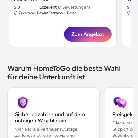
5.0
Exzellent
(7 Bewertungen)
5.0
Zakopane, Powiat Tatrzański, Polen
Zak
Zum Angebot
Warum HomeToGo die beste Wahl
für deine Unterkunft ist
Sicher bezahlen und auf dem
Preisgekr
richtigen Weg bleiben
Erlebe nahtl
Wähle lokale, vertrauenswürdige
Support bei 
Zahlungsmethoden sowie eine
Bedenken.