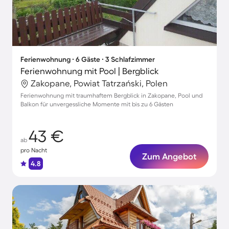
Ferienwohnung ∙ 6 Gäste ∙ 3 Schlafzimmer
Ferienwohnung mit Pool | Bergblick
Zakopane, Powiat Tatrzański, Polen
Ferienwohnung mit traumhaftem Bergblick in Zakopane, Pool und
Balkon für unvergessliche Momente mit bis zu 6 Gästen
43 €
ab
pro Nacht
Zum Angebot
4.8