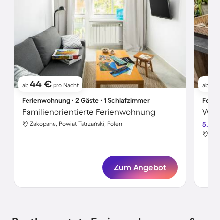
44 €
8
ab
pro Nacht
ab
Ferienwohnung ∙ 2 Gäste ∙ 1 Schlafzimmer
Ferie
Familienorientierte Ferienwohnung
Zakopane, Powiat Tatrzański, Polen
5.0
Zak
Zum Angebot