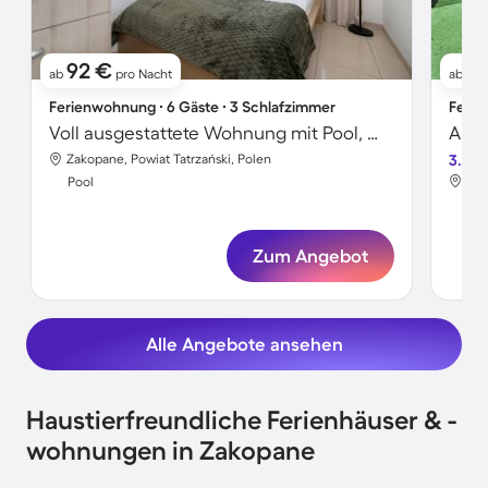
92 €
7
ab
pro Nacht
ab
Ferienwohnung ∙ 6 Gäste ∙ 3 Schlafzimmer
Ferie
Voll ausgestattete Wohnung mit Pool, Whirlpool und Garten | Haustierfreundlich
Zakopane, Powiat Tatrzański, Polen
3.8
Zak
Pool
Poo
Zum Angebot
Alle Angebote ansehen
Haustierfreundliche Ferienhäuser & -
wohnungen in Zakopane