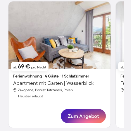
69 €
8
ab
pro Nacht
ab
Ferienwohnung ∙ 4 Gäste ∙ 1 Schlafzimmer
Ferie
Apartment mit Garten | Wasserblick
Feri
Zakopane, Powiat Tatrzański, Polen
Zak
Haustier erlaubt
Hau
Zum Angebot