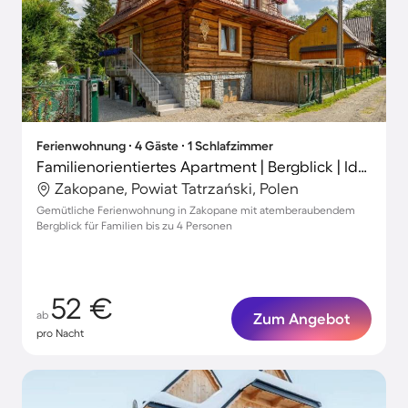
Ferienwohnung ∙ 4 Gäste ∙ 1 Schlafzimmer
Familienorientiertes Apartment | Bergblick | Ideal für Homeoffice
Zakopane, Powiat Tatrzański, Polen
Gemütliche Ferienwohnung in Zakopane mit atemberaubendem
Bergblick für Familien bis zu 4 Personen
52 €
ab
Zum Angebot
pro Nacht