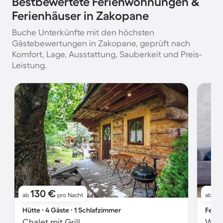
Bestbewertete Ferienwohnungen &
Ferienhäuser in Zakopane
Buche Unterkünfte mit den höchsten
Gästebewertungen in Zakopane, geprüft nach
Komfort, Lage, Ausstattung, Sauberkeit und Preis-
Leistung.
130 €
6
ab
pro Nacht
ab
Hütte ∙ 4 Gäste ∙ 1 Schlafzimmer
Ferie
Chalet mit Grill
Woh