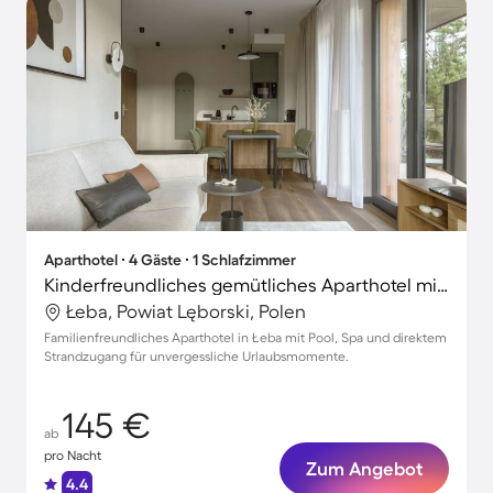
Aparthotel ∙ 4 Gäste ∙ 1 Schlafzimmer
Kinderfreundliches gemütliches Aparthotel mit Pool und Sauna | Nah am Strand | Ideal für Homeoffice
Łeba, Powiat Lęborski, Polen
Familienfreundliches Aparthotel in Łeba mit Pool, Spa und direktem
Strandzugang für unvergessliche Urlaubsmomente.
145 €
ab
pro Nacht
Zum Angebot
4.4