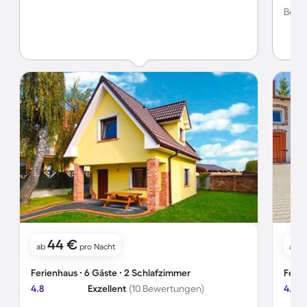
Bewer
44 €
ab
pro Nacht
ab
Ferienhaus ∙ 6 Gäste ∙ 2 Schlafzimmer
Ferie
4.8
Exzellent
(10 Bewertungen)
4.0