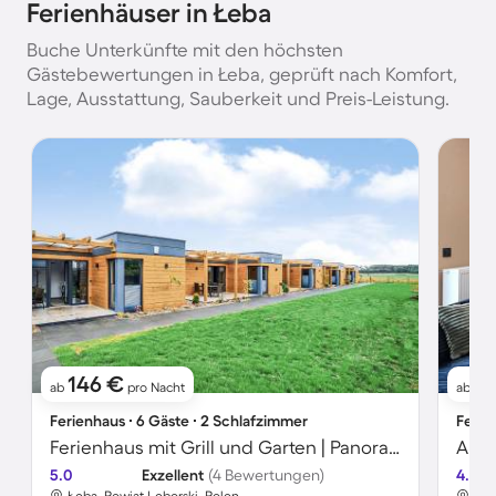
Ferienhäuser in Łeba
Buche Unterkünfte mit den höchsten
Gästebewertungen in Łeba, geprüft nach Komfort,
Lage, Ausstattung, Sauberkeit und Preis-Leistung.
146 €
1
ab
pro Nacht
ab
Ferienhaus ∙ 6 Gäste ∙ 2 Schlafzimmer
Ferie
Ferienhaus mit Grill und Garten | Panoramablick
Apar
5.0
Exzellent
(4 Bewertungen)
4.5
Łeba, Powiat Lęborski, Polen
Łeb