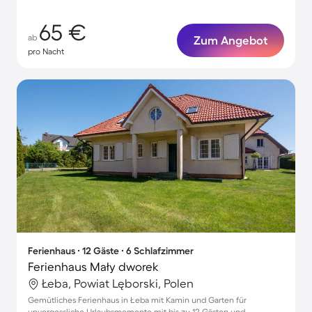
65 €
ab
Zum Angebot
pro Nacht
Ferienhaus ∙ 12 Gäste ∙ 6 Schlafzimmer
Ferienhaus Mały dworek
Łeba, Powiat Lęborski, Polen
Gemütliches Ferienhaus in Łeba mit Kamin und Garten für
unvergessliche Urlaubsmomente mit bis zu 12 Gästen und