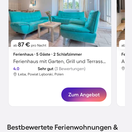
87 €
61
ab
pro Nacht
ab
Ferienhaus ∙ 5 Gäste ∙ 2 Schlafzimmer
Ferie
Ferienhaus mit Garten, Grill und Terrasse | Seeblick | Hunde erlaubt
Apar
4.0
Sehr gut
(3 Bewertungen)
Łeb
Łeba, Powiat Lęborski, Polen
Zum Angebot
Bestbewertete Ferienwohnungen &