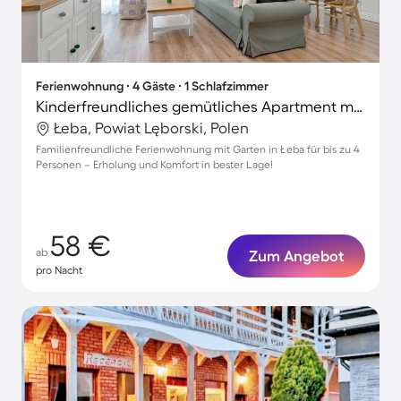
Ferienwohnung ∙ 4 Gäste ∙ 1 Schlafzimmer
Kinderfreundliches gemütliches Apartment mit Garten | Stadtblick
Łeba, Powiat Lęborski, Polen
Familienfreundliche Ferienwohnung mit Garten in Łeba für bis zu 4
Personen – Erholung und Komfort in bester Lage!
58 €
ab
Zum Angebot
pro Nacht