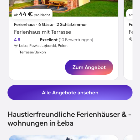
44 €
11
ab
pro Nacht
ab
Ferienhaus ∙ 6 Gäste ∙ 2 Schlafzimmer
Ferie
Ferienhaus mit Terrasse
4.8
Exzellent
(10 Bewertungen)
Łeb
Łeba, Powiat Lęborski, Polen
Ter
Terrasse/Balkon
Zum Angebot
Alle Angebote ansehen
Haustierfreundliche Ferienhäuser & -
wohnungen in Łeba