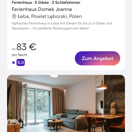
Ferienhaus ∙ 5 Gäste ∙ 2 Schlafzimmer
Ferienhaus Domek Joanna
Łeba, Powiat Lęborski, Polen
Idyllisches Ferienhaus in Łeba mit Garten für bis zu 5 Gäste und
Haustieren – Ihr perfekter Rückzugsort am Meer!
83 €
ab
pro Nacht
Zum Angebot
5.0