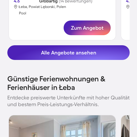
4.6
Großartig
(14 Bewertungen)
4.4
Łeba, Powiat Lęborski, Polen
Łeb
Pool
Poo
Zum Angebot
Alle Angebote ansehen
Günstige Ferienwohnungen &
Ferienhäuser in Łeba
Entdecke preiswerte Unterkünfte mit hoher Qualität
und bestem Preis-Leistungs-Verhältnis.