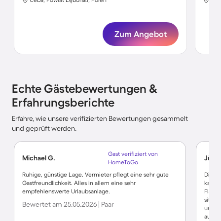
Zum Angebot
Echte Gästebewertungen &
Erfahrungsberichte
Erfahre, wie unsere verifizierten Bewertungen gesammelt
und geprüft werden.
Gast verifiziert von
Michael G.
Jürge
HomeToGo
Ruhige, günstige Lage. Vermieter pflegt eine sehr gute
Die Ei
Gastfreundlichkeit. Alles in allem eine sehr
kam ni
empfehlenswerte Urlaubsanlage.
Flasch
sitzen
Bewertet am 25.05.2026 | Paar
ungem
auf po