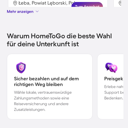
Łeba, Powiat Lęborski, Polen
Ł
Zum Angebot
Mehr anzeigen
Warum HomeToGo die beste Wahl
für deine Unterkunft ist
Sicher bezahlen und auf dem
Preisgekr
richtigen Weg bleiben
Erlebe nahtl
Wähle lokale, vertrauenswürdige
Support bei 
Zahlungsmethoden sowie eine
Bedenken.
Reiseversicherung und andere
Zusatzleistungen.