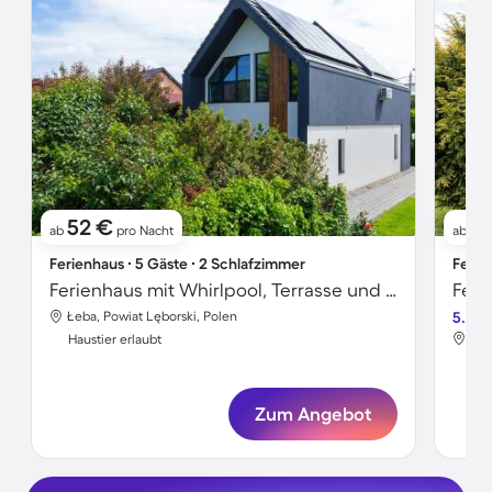
52 €
4
ab
pro Nacht
ab
Ferienhaus ∙ 5 Gäste ∙ 2 Schlafzimmer
Ferie
Ferienhaus mit Whirlpool, Terrasse und Sauna | Hunde erlaubt
Feri
Łeba, Powiat Lęborski, Polen
5.0
Łeb
Haustier erlaubt
Hau
Zum Angebot