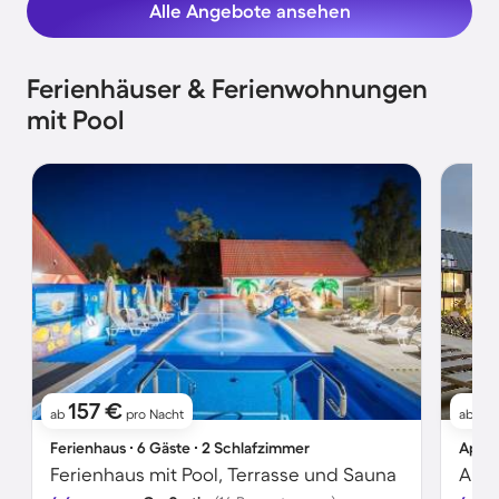
Alle Angebote ansehen
Ferienhäuser & Ferienwohnungen
mit Pool
157 €
13
ab
pro Nacht
ab
Ferienhaus ∙ 6 Gäste ∙ 2 Schlafzimmer
Apart
Ferienhaus mit Pool, Terrasse und Sauna
Apar