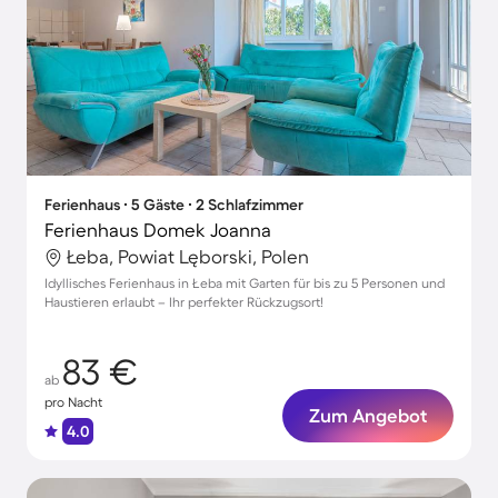
Ferienhaus ∙ 5 Gäste ∙ 2 Schlafzimmer
Ferienhaus Domek Joanna
Łeba, Powiat Lęborski, Polen
Idyllisches Ferienhaus in Łeba mit Garten für bis zu 5 Personen und
Haustieren erlaubt – Ihr perfekter Rückzugsort!
83 €
ab
pro Nacht
Zum Angebot
4.0