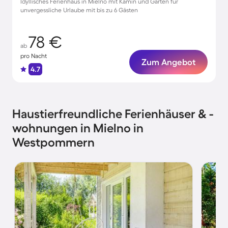
Idyllisches Ferienhaus in Mielno mit Kamin und Garten für
unvergessliche Urlaube mit bis zu 6 Gästen
78 €
ab
pro Nacht
Zum Angebot
4.7
Haustierfreundliche Ferienhäuser & -
wohnungen in Mielno in
Westpommern