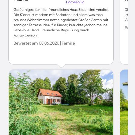
HomeToGo
Geräumiges, familienfreundliches Haus Bilder sind veraltet
Die Un
Die Küche ist modern mit Backofen und allem was man
ist vo
braucht Wohnzimmer nett eingerichtet Großer Garten mit
Gastg
sonniger Terrasse Ideal für Kinder, bräuchte jedoch mal ne
Bewer
liebevolle Hand. Freundliche Begrüßung durch
Kontaktperson
Bewertet am 08.06.2026 | Familie