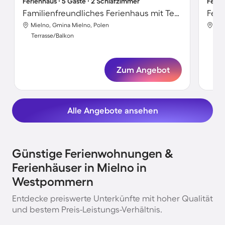
Ferienhaus ∙ 5 Gäste ∙ 2 Schlafzimmer
Ferie
Familienfreundliches Ferienhaus mit Terrasse | Strand in der Nähe
Feri
Mielno, Gmina Mielno, Polen
Mie
Terrasse/Balkon
Ter
Zum Angebot
Alle Angebote ansehen
Günstige Ferienwohnungen &
Ferienhäuser in Mielno in
Westpommern
Entdecke preiswerte Unterkünfte mit hoher Qualität
und bestem Preis-Leistungs-Verhältnis.