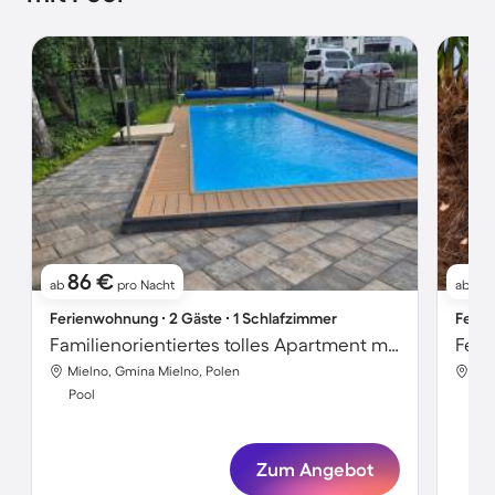
86 €
11
ab
pro Nacht
ab
Ferienwohnung ∙ 2 Gäste ∙ 1 Schlafzimmer
Ferie
Familienorientiertes tolles Apartment mit Sauna und Pool | Haustierfreundlich
Mielno, Gmina Mielno, Polen
Mie
Pool
Poo
Zum Angebot