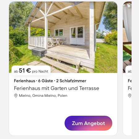
51 €
4
ab
pro Nacht
ab
Ferienhaus ∙ 6 Gäste ∙ 2 Schlafzimmer
Ferie
Ferienhaus mit Garten und Terrasse
Feri
Mielno, Gmina Mielno, Polen
Mie
Zum Angebot