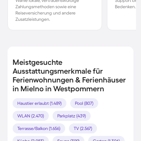
Wähle lokale, vertrauenswürdige
Support bei 
Zahlungsmethoden sowie eine
Bedenken.
Reiseversicherung und andere
Zusatzleistungen.
Meistgesuchte
Ausstattungsmerkmale für
Ferienwohnungen & Ferienhäuser
in Mielno in Westpommern
Haustier erlaubt (1.489)
Pool (807)
WLAN (2.470)
Parkplatz (439)
Terrasse/Balkon (1.656)
TV (2.567)
Küche (2.083)
Sauna (399)
Garten (1.306)