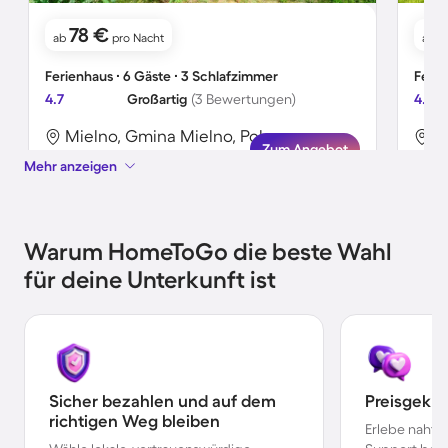
78 €
ab
pro Nacht
ab
Ferienhaus ∙ 6 Gäste ∙ 3 Schlafzimmer
Ferie
4.7
Großartig
(3 Bewertungen)
4.5
Mielno, Gmina Mielno, Polen
M
Zum Angebot
Mehr anzeigen
Warum HomeToGo die beste Wahl
für deine Unterkunft ist
Sicher bezahlen und auf dem
Preisgekr
richtigen Weg bleiben
Erlebe nahtl