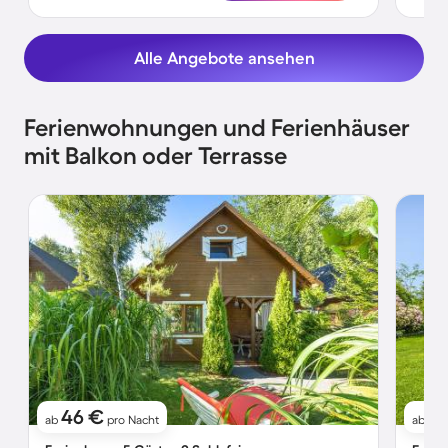
Alle Angebote ansehen
Ferienwohnungen und Ferienhäuser
mit Balkon oder Terrasse
46 €
4
ab
pro Nacht
ab