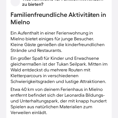
zu bieten?
unternimmst entlang der Uferpromenade
erholsame Spaziergänge. Rund um die Stadt
Familienfreundliche Aktivitäten in
gibt es viel zu sehen. Abseits des Strandlebens
Mielno
bietet die durch die Nähe zum 12 km
entfernten Koszalin geprägte Stadt herrliche
Ein Aufenthalt in einer Ferienwohnung in
Sehenswürdigkeiten und Ausflugsziele.
Mielno bietet einiges für junge Besucher.
Kleine Gäste genießen die kinderfreundlichen
Strände und Restaurants.
Ein großer Spaß für Kinder und Erwachsene
gleichermaßen ist der Tukan Seilpark. Mitten im
Wald entdeckst du mehrere Routen mit
Kletterparcours in verschiedenen
Schwierigkeitsgraden und lustige Attraktionen.
Etwa 40 km von deinem Ferienhaus in Mielno
entfernt befindet sich der Leonardia Bildungs-
und Unterhaltungspark, der mit knapp hundert
Spielen aus natürlichen Materialien zum
Verweilen einlädt.