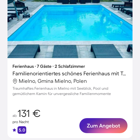
Ferienhaus ∙ 7 Gäste ∙ 2 Schlafzimmer
Familienorientiertes schönes Ferienhaus mit Terrasse, Pool und Garten | Seeblick | Haustiere erlaubt
Mielno, Gmina Mielno, Polen
Traumhaftes Ferienhaus in Mielno mit Seeblick, Pool und
gemütlichem Kamin für unvergessliche Familienmomente
131 €
ab
pro Nacht
Zum Angebot
5.0