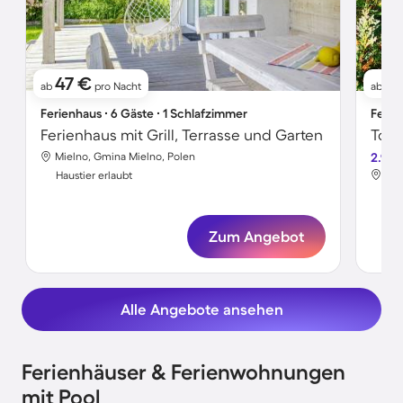
47 €
2
ab
pro Nacht
ab
Ferienhaus ∙ 6 Gäste ∙ 1 Schlafzimmer
Ferie
Ferienhaus mit Grill, Terrasse und Garten
Mielno, Gmina Mielno, Polen
2.9
Mie
Haustier erlaubt
Hau
Zum Angebot
Alle Angebote ansehen
Ferienhäuser & Ferienwohnungen
mit Pool