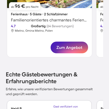
96 €
1
ab
pro Nacht
ab
Ferienhaus ∙ 5 Gäste ∙ 2 Schlafzimmer
Ferie
Familienorientiertes charmantes Ferienhaus mit Grill, Terrasse und Garten | Strand in der Nähe
4.7
Großartig
(64 Bewertungen)
4.6
Mielno, Gmina Mielno, Polen
Mie
Zum Angebot
Echte Gästebewertungen &
Erfahrungsberichte
Erfahre, wie unsere verifizierten Bewertungen gesammelt
und geprüft werden.
Gast verifiziert von
Heidi B.
Franz