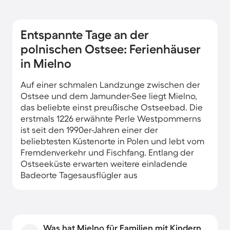
Entspannte Tage an der
polnischen Ostsee: Ferienhäuser
in Mielno
Auf einer schmalen Landzunge zwischen der
Ostsee und dem Jamunder-See liegt Mielno,
das beliebte einst preußische Ostseebad. Die
erstmals 1226 erwähnte Perle Westpommerns
ist seit den 1990er-Jahren einer der
beliebtesten Küstenorte in Polen und lebt vom
Fremdenverkehr und Fischfang. Entlang der
Ostseeküste erwarten weitere einladende
Badeorte Tagesausflügler aus
Ferienwohnungen in und um Mielno.
Nahe deinem schmucken Ferienhaus in Mielno
entspannst du auf breiten Stränden mit
Was hat Mielno für Familien mit Kindern
einzigartigem feinstem Quarzsand und