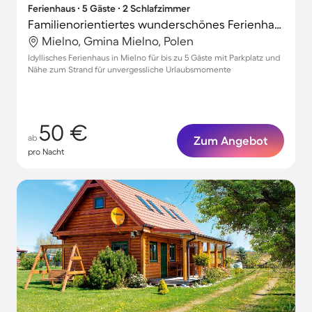
Ferienhaus ∙ 5 Gäste ∙ 2 Schlafzimmer
Familienorientiertes wunderschönes Ferienhaus mit Terrasse | Nah am Strand
Mielno, Gmina Mielno, Polen
Idyllisches Ferienhaus in Mielno für bis zu 5 Gäste mit Parkplatz und
Nähe zum Strand für unvergessliche Urlaubsmomente
50 €
ab
Zum Angebot
pro Nacht