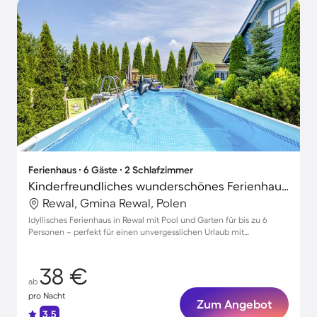
Ferienhaus ∙ 6 Gäste ∙ 2 Schlafzimmer
Kinderfreundliches wunderschönes Ferienhaus mit Garten, Grill und Terrasse | Haustiere erlaubt
Rewal, Gmina Rewal, Polen
Idyllisches Ferienhaus in Rewal mit Pool und Garten für bis zu 6
Personen – perfekt für einen unvergesslichen Urlaub mit
Haustieren!
38 €
ab
pro Nacht
Zum Angebot
3.5