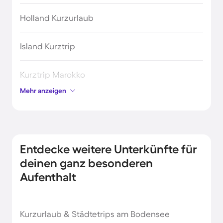
Holland Kurzurlaub
Island Kurztrip
Kurztrip Marokko
Mehr anzeigen
Kurztrip nach Irland
Kurztrip nach Norwegen
Entdecke weitere Unterkünfte für
Kurztrip nach Schweden
deinen ganz besonderen
Aufenthalt
Kurzurlaub auf Malta
Kurzurlaub & Städtetrips am Bodensee
Kurzurlaub in Belgien