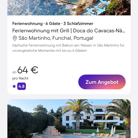
Ferienwohnung ∙ 6 Gäste ∙ 3 Schlafzimmer
Ferienwohnung mit Grill | Doca do Cavacas-Nähe | Stadtblick
São Martinho, Funchal, Portugal
Idyllische Ferienwohnung mit Balkon am Wasser in São Martinho für
unvergessliche Momente mit bis zu 6 Gästen
64 €
ab
pro Nacht
Zum Angebot
4.8