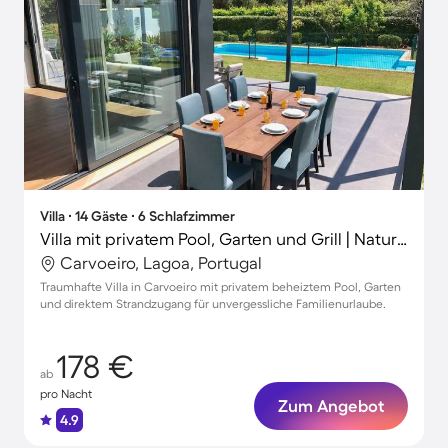
Villa ∙ 14 Gäste ∙ 6 Schlafzimmer
Villa mit privatem Pool, Garten und Grill | Naturblick
Carvoeiro, Lagoa, Portugal
Traumhafte Villa in Carvoeiro mit privatem beheiztem Pool, Garten
und direktem Strandzugang für unvergessliche Familienurlaube.
178 €
ab
pro Nacht
Zum Angebot
4.9