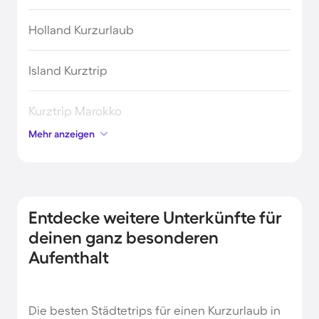
Holland Kurzurlaub
Island Kurztrip
Kurztrip Marokko
Mehr anzeigen
Kurztrip nach Irland
Kurztrip nach Norwegen
Entdecke weitere Unterkünfte für
Kurztrip nach Schweden
deinen ganz besonderen
Aufenthalt
Kurzurlaub auf Malta
Die besten Städtetrips für einen Kurzurlaub in
Kurzurlaub in Belgien