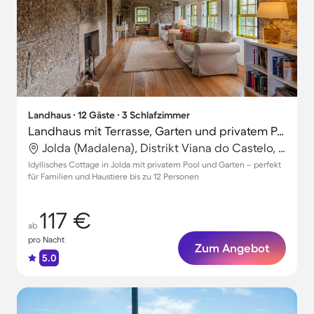
Landhaus ∙ 12 Gäste ∙ 3 Schlafzimmer
Landhaus mit Terrasse, Garten und privatem Pool | Ideal für Homeoffice
Jolda (Madalena), Distrikt Viana do Castelo, Portugal
Idyllisches Cottage in Jolda mit privatem Pool und Garten – perfekt
für Familien und Haustiere bis zu 12 Personen
117 €
ab
pro Nacht
Zum Angebot
5.0