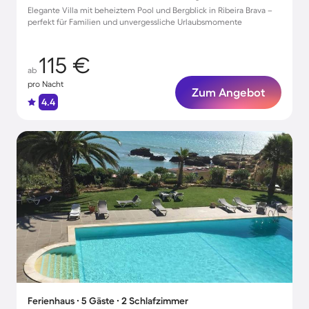
Elegante Villa mit beheiztem Pool und Bergblick in Ribeira Brava –
perfekt für Familien und unvergessliche Urlaubsmomente
115 €
ab
pro Nacht
Zum Angebot
4.4
Ferienhaus ∙ 5 Gäste ∙ 2 Schlafzimmer