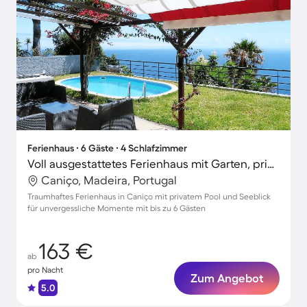
Ferienhaus ∙ 6 Gäste ∙ 4 Schlafzimmer
Voll ausgestattetes Ferienhaus mit Garten, privatem Pool und Terrasse | Seeblick
Caniço, Madeira, Portugal
Traumhaftes Ferienhaus in Caniço mit privatem Pool und Seeblick
für unvergessliche Momente mit bis zu 6 Gästen
163 €
ab
pro Nacht
Zum Angebot
5.0