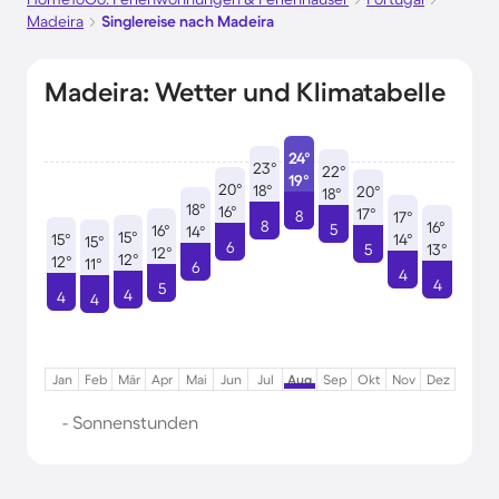
Madeira
Singlereise nach Madeira
Madeira: Wetter und Klimatabelle
24°
23°
22°
19°
20°
18°
20°
18°
18°
16°
17°
8
17°
8
16°
5
16°
14°
15°
15°
14°
15°
6
5
13°
12°
12°
12°
11°
6
4
4
5
4
4
4
Jan
Feb
Mär
Apr
Mai
Jun
Jul
Aug
Sep
Okt
Nov
Dez
- Sonnenstunden