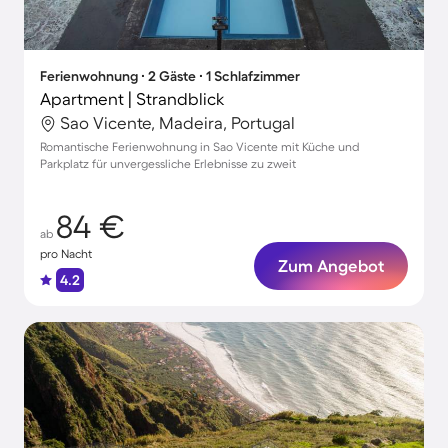
Ferienwohnung ∙ 2 Gäste ∙ 1 Schlafzimmer
Apartment | Strandblick
Sao Vicente, Madeira, Portugal
Romantische Ferienwohnung in Sao Vicente mit Küche und
Parkplatz für unvergessliche Erlebnisse zu zweit
84 €
ab
pro Nacht
Zum Angebot
4.2