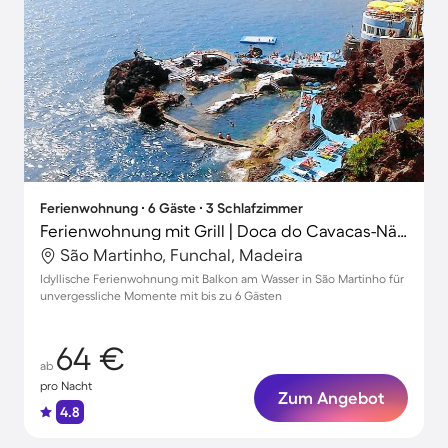
Ferienwohnung ∙ 6 Gäste ∙ 3 Schlafzimmer
Ferienwohnung mit Grill | Doca do Cavacas-Nähe | Stadtblick
São Martinho, Funchal, Madeira
Idyllische Ferienwohnung mit Balkon am Wasser in São Martinho für
unvergessliche Momente mit bis zu 6 Gästen
64 €
ab
pro Nacht
Zum Angebot
4.8