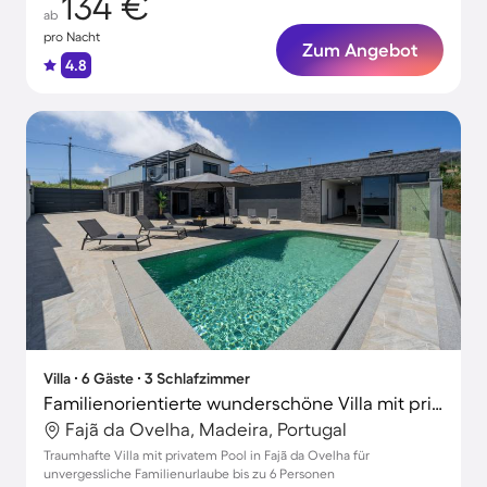
134 €
ab
pro Nacht
Zum Angebot
4.8
Villa ∙ 6 Gäste ∙ 3 Schlafzimmer
Familienorientierte wunderschöne Villa mit privatem Pool, schnellem Internet und Grill
Fajã da Ovelha, Madeira, Portugal
Traumhafte Villa mit privatem Pool in Fajã da Ovelha für
unvergessliche Familienurlaube bis zu 6 Personen