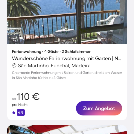
Ferienwohnung ∙ 4 Gäste ∙ 2 Schlafzimmer
Wunderschöne Ferienwohnung mit Garten | Naturblick
São Martinho, Funchal, Madeira
Charmante Ferienwohnung mit Balkon und Garten direkt am Wasser
in São Martinho für bis zu 4 Gäste
110 €
ab
pro Nacht
Zum Angebot
4.9