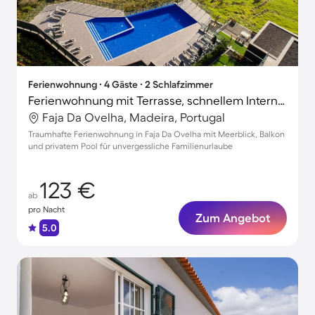
Ferienwohnung ∙ 4 Gäste ∙ 2 Schlafzimmer
Ferienwohnung mit Terrasse, schnellem Internet und Pool | Meerblick
Faja Da Ovelha, Madeira, Portugal
Traumhafte Ferienwohnung in Faja Da Ovelha mit Meerblick, Balkon
und privatem Pool für unvergessliche Familienurlaube
123 €
ab
pro Nacht
Zum Angebot
5.0