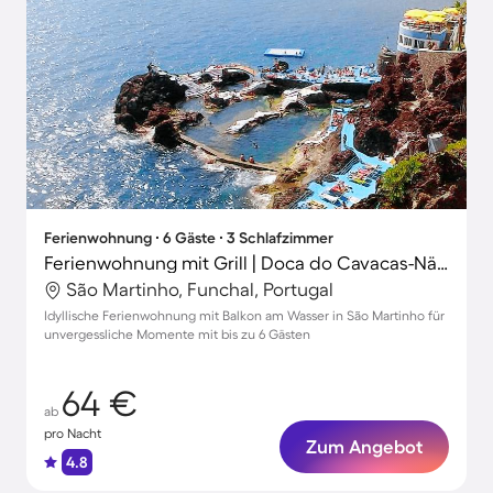
Ferienwohnung ∙ 6 Gäste ∙ 3 Schlafzimmer
Ferienwohnung mit Grill | Doca do Cavacas-Nähe | Stadtblick
São Martinho, Funchal, Portugal
Idyllische Ferienwohnung mit Balkon am Wasser in São Martinho für
unvergessliche Momente mit bis zu 6 Gästen
64 €
ab
pro Nacht
Zum Angebot
4.8