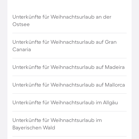
Unterkünfte für Weihnachten in Griechenland
Unterkünfte für Weihnachtsurlaub an der
Unterkünfte für Weihnachten in Holland
Ostsee
Unterkünfte für Weihnachten in Indien
Unterkünfte für Weihnachtsurlaub auf Gran
Canaria
Unterkünfte für Weihnachten in Island
Unterkünfte für Weihnachtsurlaub auf Madeira
Unterkünfte für Weihnachten in Italien
Unterkünfte für Weihnachtsurlaub auf Mallorca
Unterkünfte für Weihnachten in Japan
Unterkünfte für Weihnachtsurlaub im Allgäu
Unterkünfte für Weihnachten in Kroatien
Unterkünfte für Weihnachtsurlaub im
Unterkünfte für Weihnachten in Mexiko
Bayerischen Wald