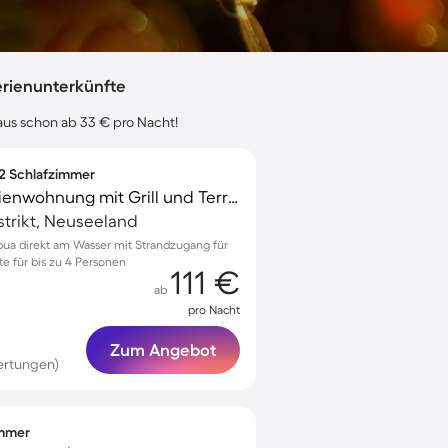
erienunterkünfte
aus schon ab 33 € pro Nacht!
 2 Schlafzimmer
Voll ausgestattete Ferienwohnung mit Grill und Terrasse
strikt, Neuseeland
pua direkt am Wasser mit Strandzugang für
 für bis zu 4 Personen
111 €
ab
pro Nacht
Zum Angebot
ertungen)
immer