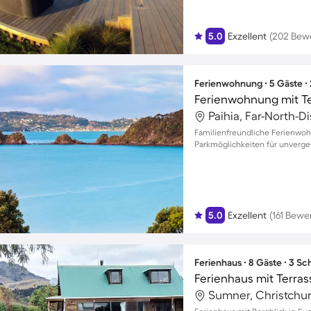
5.0
Exzellent
(202 Bew
Ferienwohnung ∙ 5 Gäste ∙
Ferienwohnung mit Te
Paihia, Far-North-D
Familienfreundliche Ferienwoh
Parkmöglichkeiten für unverge
5.0
Exzellent
(161 Bewe
Ferienhaus ∙ 8 Gäste ∙ 3 S
Ferienhaus mit Terrass
Sumner, Christchu