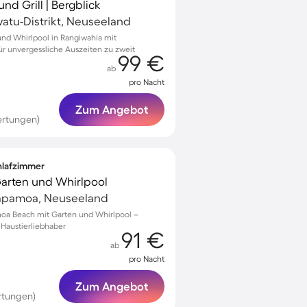
nd Grill | Bergblick
atu-Distrikt, Neuseeland
nd Whirlpool in Rangiwahia mit
r unvergessliche Auszeiten zu zweit
99 €
ab
pro Nacht
Zum Angebot
ertungen)
chlafzimmer
 Garten und Whirlpool
apamoa, Neuseeland
amoa Beach mit Garten und Whirlpool –
 Haustierliebhaber
91 €
ab
pro Nacht
Zum Angebot
rtungen)