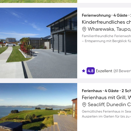
Ferienwohnung ∙ 4 Gäste ∙
Wharewaka, Taupo
Familienfreundliche Ferienwo
– Entspannung mit Bergblick fü
4.8
Exzellent
(61 Bewe
Ferienhaus ∙ 4 Gäste ∙ 2 S
Ferienhaus mit Grill,
Seacliff, Dunedin 
Gemütliches Ferienhaus in Seac
Auszeiten im Garten für bis zu