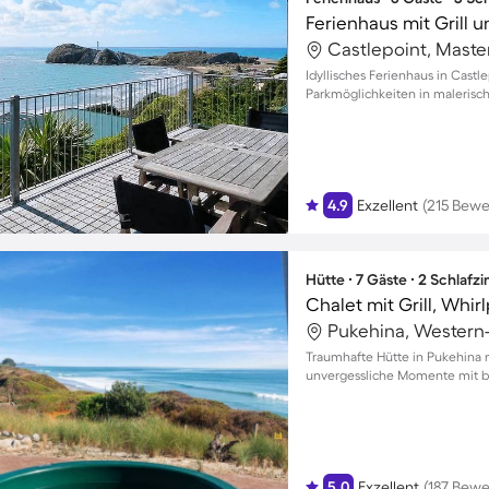
Ferienhaus mit Grill 
Castlepoint, Maste
Idyllisches Ferienhaus in Castl
Parkmöglichkeiten in maleris
4.9
Exzellent
(215 Bew
Hütte ∙ 7 Gäste ∙ 2 Schlaf
Chalet mit Grill, Whir
Traumhafte Hütte in Pukehina 
unvergessliche Momente mit bi
5.0
Exzellent
(187 Bew