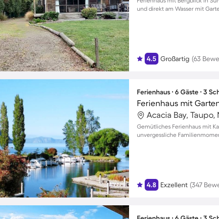
Ferienhaus mit Bergblick in Su
und direkt am Wasser mit Gart
4.5
Großartig
(63 Bewe
Ferienhaus ∙ 6 Gäste ∙ 3 S
Ferienhaus mit Garten
Acacia Bay, Taupo,
Gemütliches Ferienhaus mit Ka
unvergessliche Familienmomen
4.8
Exzellent
(347 Bew
Ferienhaus ∙ 6 Gäste ∙ 3 S