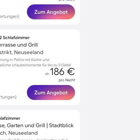
Zum Angebot
ertungen)
 2 Schlafzimmer
rrasse und Grill
istrikt, Neuseeland
nung in Paihia mit Küche und
ssliche Urlaubsmomente für bis zu 5 Gäste
186 €
ab
pro Nacht
Zum Angebot
rtungen)
chlafzimmer
e, Garten und Grill | Stadtblick
rch, Neuseeland