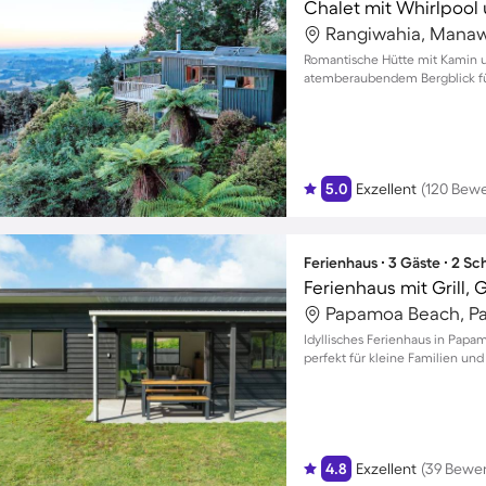
Chalet mit Whirlpool u
Rangiwahia, Manaw
Romantische Hütte mit Kamin u
atemberaubendem Bergblick fü
5.0
Exzellent
(120 Bew
Ferienhaus ∙ 3 Gäste ∙ 2 S
Ferienhaus mit Grill,
Papamoa Beach, P
Idyllisches Ferienhaus in Pap
perfekt für kleine Familien und
4.8
Exzellent
(39 Bewe