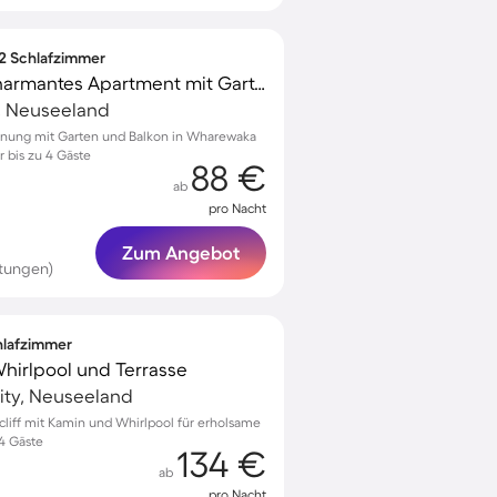
 2 Schlafzimmer
Kinderfreundliches charmantes Apartment mit Garten und Terrasse | Bergblick | Ideal für Homeoffice
, Neuseeland
hnung mit Garten und Balkon in Wharewaka
r bis zu 4 Gäste
88 €
ab
pro Nacht
Zum Angebot
rtungen)
chlafzimmer
 Whirlpool und Terrasse
City, Neuseeland
liff mit Kamin und Whirlpool für erholsame
 4 Gäste
134 €
ab
pro Nacht