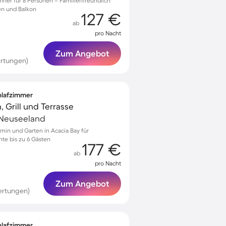
mner für 8 Personen – Familienfreundlich
en und Balkon
127 €
ab
pro Nacht
Zum Angebot
rtungen)
chlafzimmer
, Grill und Terrasse
 Neuseeland
min und Garten in Acacia Bay für
te bis zu 6 Gästen
177 €
ab
pro Nacht
Zum Angebot
ertungen)
chlafzimmer