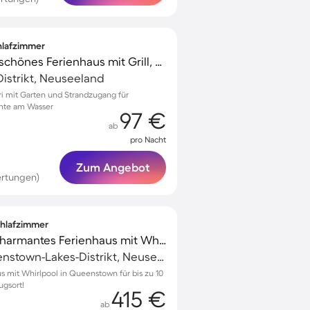
chlafzimmer
Familienfreundliches schönes Ferienhaus mit Grill, Garten und Terrasse | Naturblick | Ideal für Homeoffice
-Distrikt, Neuseeland
eri mit Garten und Strandzugang für
nte am Wasser
97 €
ab
pro Nacht
Zum Angebot
ertungen)
Schlafzimmer
Familienorientiertes charmantes Ferienhaus mit Whirlpool, Grill und Terrasse | Strand in der Nähe | Perfekt für die Arbeit von Zuhause
Queenstown, Queenstown-Lakes-Distrikt, Neuseeland
s mit Whirlpool in Queenstown für bis zu 10
ugsort!
415 €
ab