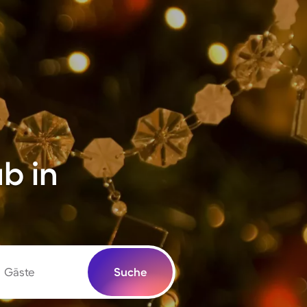
b in
Gäste
Suche