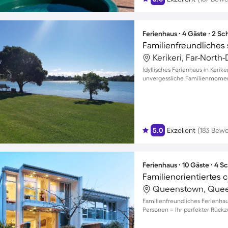
Ferienhaus ∙ 4 Gäste ∙ 2 S
Kerikeri, Far-North
Idyllisches Ferienhaus in Kerik
unvergessliche Familienmome
5.0
Exzellent
(183 Bew
Ferienhaus ∙ 10 Gäste ∙ 4 
Familienfreundliches Ferienhau
Personen – Ihr perfekter Rückz