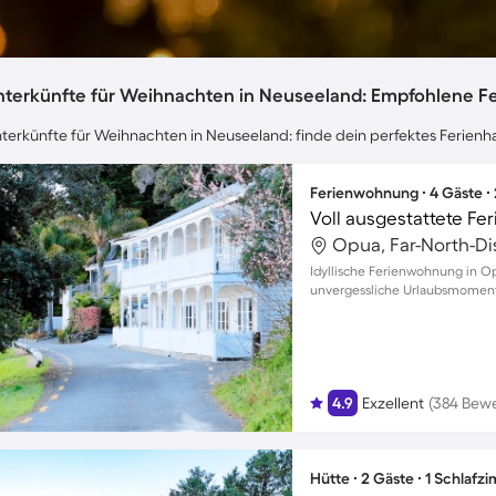
nterkünfte für Weihnachten in Neuseeland: Empfohlene F
terkünfte für Weihnachten in Neuseeland: finde dein perfektes Ferienh
Ferienwohnung ∙ 4 Gäste ∙
Opua, Far-North-Di
Idyllische Ferienwohnung in O
unvergessliche Urlaubsmomente
4.9
Exzellent
(384 Bew
Hütte ∙ 2 Gäste ∙ 1 Schlafz