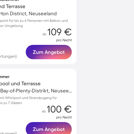
und Terrasse
rton District, Neuseeland
epoint für bis zu 6 Personen mit Balkon und
cher Umgebung
109 €
ab
pro Nacht
Zum Angebot
ertungen)
zimmer
lpool und Terrasse
Pukehina, Western-Bay-of-Plenty-Distrikt, Neuseeland
mit Whirlpool und Strandzugang für
s zu 7 Gästen
100 €
ab
pro Nacht
Zum Angebot
ertungen)