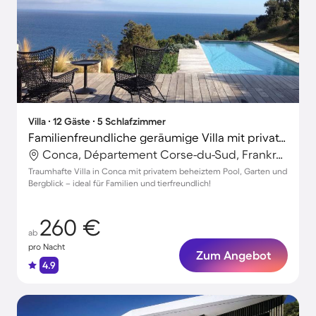
Villa ∙ 12 Gäste ∙ 5 Schlafzimmer
Familienfreundliche geräumige Villa mit privatem Pool, Terrasse und Grill | Bergblick | Haustiere sind willkommen
Conca, Département Corse-du-Sud, Frankreich
Traumhafte Villa in Conca mit privatem beheiztem Pool, Garten und
Bergblick – ideal für Familien und tierfreundlich!
260 €
ab
pro Nacht
Zum Angebot
4.9