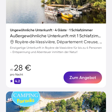
Ungewöhnliche Unterkunft ∙ 4 Gäste ∙ 1 Schlafzimmer
Außergewöhnliche Unterkunft mit 1 Schlafzimmer für 4 Personen
Royère-de-Vassivière, Département Creuse, Frankreich
Einzigartige Unterkunft in Royère-de-Vassivière für bis zu 4 Personen
– Entspannung und Abenteuer inmitten der Natur!
28 €
ab
pro Nacht
Zum Angebot
4.2