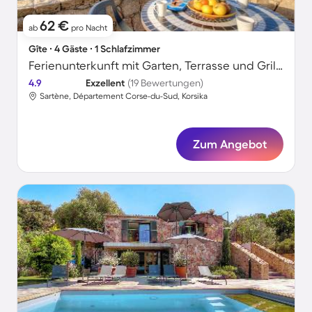
62 €
ab
pro Nacht
Gîte ∙ 4 Gäste ∙ 1 Schlafzimmer
Ferienunterkunft mit Garten, Terrasse und Grill | Meerblick
4.9
Exzellent
(19 Bewertungen)
Sartène, Département Corse-du-Sud, Korsika
Zum Angebot