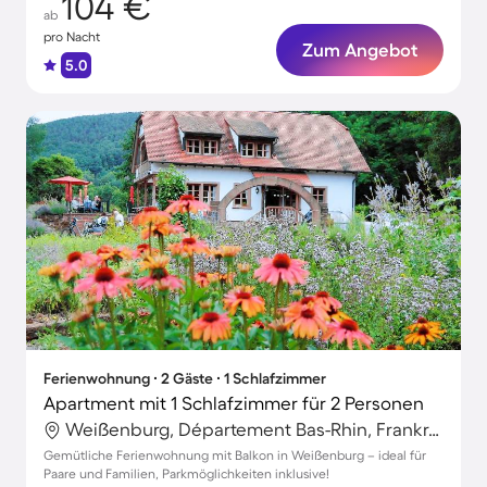
104 €
ab
pro Nacht
Zum Angebot
5.0
Ferienwohnung ∙ 2 Gäste ∙ 1 Schlafzimmer
Apartment mit 1 Schlafzimmer für 2 Personen
Weißenburg, Département Bas-Rhin, Frankreich
Gemütliche Ferienwohnung mit Balkon in Weißenburg – ideal für
Paare und Familien, Parkmöglichkeiten inklusive!