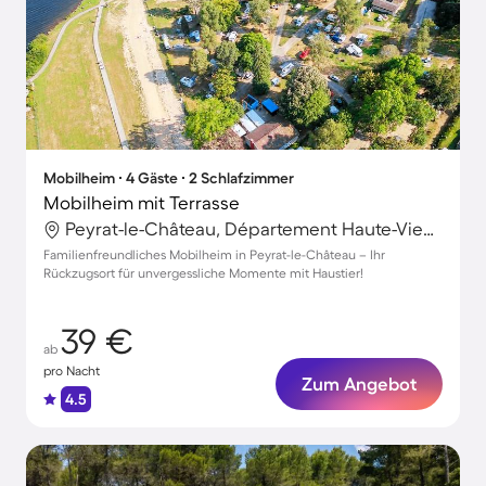
Mobilheim ∙ 4 Gäste ∙ 2 Schlafzimmer
Mobilheim mit Terrasse
Peyrat-le-Château, Département Haute-Vienne, Frankreich
Familienfreundliches Mobilheim in Peyrat-le-Château – Ihr
Rückzugsort für unvergessliche Momente mit Haustier!
39 €
ab
pro Nacht
Zum Angebot
4.5