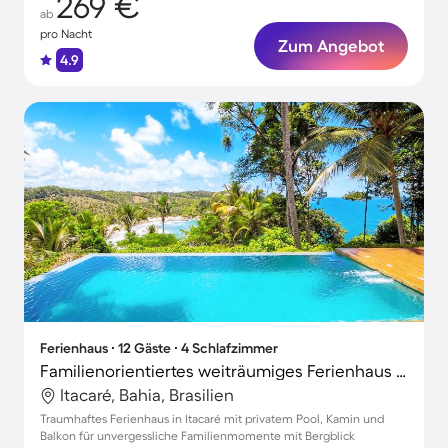
269 €
ab
pro Nacht
Zum Angebot
4.9
Ferienhaus ∙ 12 Gäste ∙ 4 Schlafzimmer
Familienorientiertes weiträumiges Ferienhaus mit Garten, privatem Pool und Grill | Bergblick | Perfekt für die Arbeit von Zuhause
Itacaré, Bahia, Brasilien
Traumhaftes Ferienhaus in Itacaré mit privatem Pool, Kamin und
Balkon für unvergessliche Familienmomente mit Bergblick