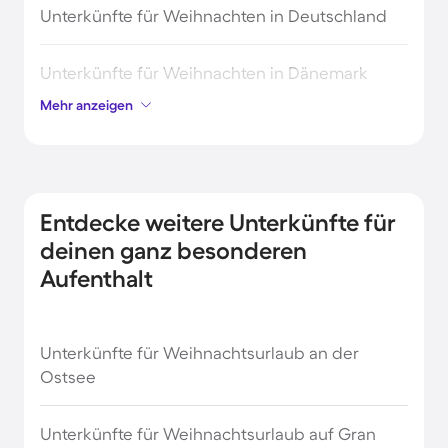
Unterkünfte für Weihnachten in Deutschland
Unterkünfte für Weihnachten in Dänemark
Mehr anzeigen
Unterkünfte für Weihnachten in Finnland
Unterkünfte für Weihnachten in Frankreich
Entdecke weitere Unterkünfte für
Unterkünfte für Weihnachten in Griechenland
deinen ganz besonderen
Aufenthalt
Unterkünfte für Weihnachten in Holland
Unterkünfte für Weihnachtsurlaub an der
Unterkünfte für Weihnachten in Indien
Ostsee
Unterkünfte für Weihnachten in Island
Unterkünfte für Weihnachtsurlaub auf Gran