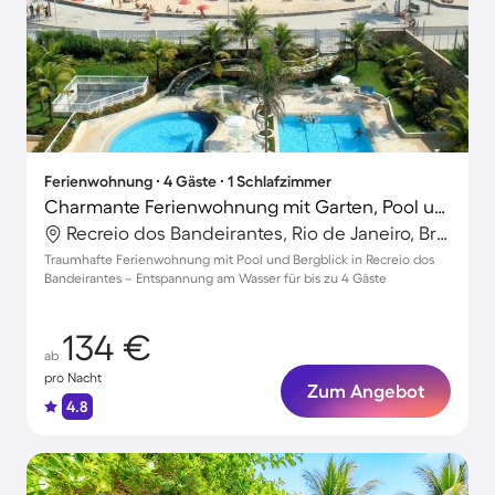
Ferienwohnung ∙ 4 Gäste ∙ 1 Schlafzimmer
Charmante Ferienwohnung mit Garten, Pool und Sauna | Bergblick | Neben dem Strand
Recreio dos Bandeirantes, Rio de Janeiro, Brasilien
Traumhafte Ferienwohnung mit Pool und Bergblick in Recreio dos
Bandeirantes – Entspannung am Wasser für bis zu 4 Gäste
134 €
ab
pro Nacht
Zum Angebot
4.8