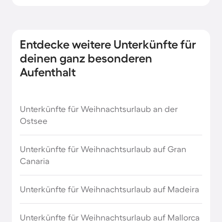
Unterkünfte für Weihnachten in Finnland
Entdecke weitere Unterkünfte für
Unterkünfte für Weihnachten in Frankreich
deinen ganz besonderen
Aufenthalt
Unterkünfte für Weihnachten in Griechenland
Unterkünfte für Weihnachtsurlaub an der
Unterkünfte für Weihnachten in Holland
Ostsee
Unterkünfte für Weihnachten in Indien
Unterkünfte für Weihnachtsurlaub auf Gran
Canaria
Unterkünfte für Weihnachten in Island
Unterkünfte für Weihnachtsurlaub auf Madeira
Unterkünfte für Weihnachten in Italien
Unterkünfte für Weihnachtsurlaub auf Mallorca