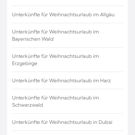
Unterkünfte für Weihnachten in Kroatien
Unterkünfte für Weihnachtsurlaub im Allgäu
Unterkünfte für Weihnachten in Mexiko
Unterkünfte für Weihnachtsurlaub im
Unterkünfte für Weihnachten in Neuseeland
Bayerischen Wald
Unterkünfte für Weihnachten in Norwegen
Unterkünfte für Weihnachtsurlaub im
Erzgebirge
Unterkünfte für Weihnachten in Polen
Unterkünfte für Weihnachtsurlaub im Harz
Unterkünfte für Weihnachten in Portugal
Unterkünfte für Weihnachtsurlaub im
Unterkünfte für Weihnachten in Rumänien
Schwarzwald
Unterkünfte für Weihnachten in Schweden
Unterkünfte für Weihnachtsurlaub in Dubai