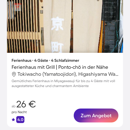
Ferienhaus ∙ 4 Gäste ∙ 4 Schlafzimmer
Ferienhaus mit Grill | Ponto-chō in der Nähe
Tokiwacho (Yamatoojidori), Higashiyama Ward, Japan
Gemütliches Ferienhaus in Miyagawasuji für bis zu 4 Gäste mit voll
ausgestatteter Küche und charmantem Ambiente
26 €
ab
pro Nacht
Zum Angebot
4.0