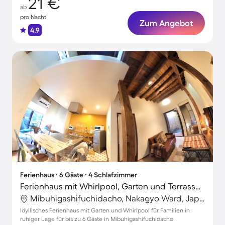
21 €
ab
pro Nacht
Zum Angebot
4.9
Ferienhaus ∙ 6 Gäste ∙ 4 Schlafzimmer
Ferienhaus mit Whirlpool, Garten und Terrasse | Stadtblick
Mibuhigashifuchidacho, Nakagyo Ward, Japan
Idyllisches Ferienhaus mit Garten und Whirlpool für Familien in
ruhiger Lage für bis zu 6 Gäste in Mibuhigashifuchidacho