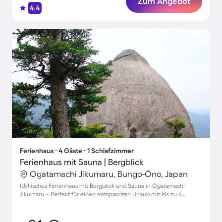
Zum Angebot
4.4
Ferienhaus ∙ 4 Gäste ∙ 1 Schlafzimmer
Ferienhaus mit Sauna | Bergblick
Ogatamachi Jikumaru, Bungo-Ōno, Japan
Idyllisches Ferienhaus mit Bergblick und Sauna in Ogatamachi
Jikumaru – Perfekt für einen entspannten Urlaub mit bis zu 4
Gästen!