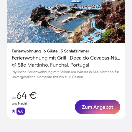
Ferienwohnung ∙ 6 Gäste ∙ 3 Schlafzimmer
Ferienwohnung mit Grill | Doca do Cavacas-Nähe | Naturblick
São Martinho, Funchal, Portugal
Idyllische Ferienwohnung mit Balkon am Wasser in São Martinho für
unvergessliche Momente mit bis zu 6 Gästen
64 €
ab
pro Nacht
Zum Angebot
4.8