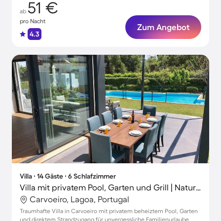
51 €
ab
pro Nacht
Zum Angebot
4.3
Villa ∙ 14 Gäste ∙ 6 Schlafzimmer
Villa mit privatem Pool, Garten und Grill | Naturblick
Carvoeiro, Lagoa, Portugal
Traumhafte Villa in Carvoeiro mit privatem beheiztem Pool, Garten
und direktem Strandzugang für unvergessliche Familienurlaube.