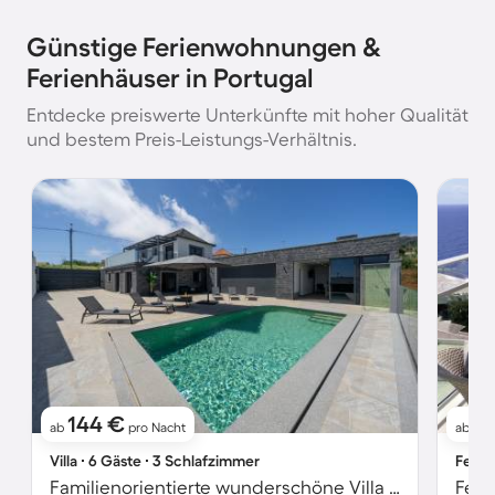
Günstige Ferienwohnungen &
Ferienhäuser in Portugal
Entdecke preiswerte Unterkünfte mit hoher Qualität
und bestem Preis-Leistungs-Verhältnis.
144 €
8
ab
pro Nacht
ab
Villa ∙ 6 Gäste ∙ 3 Schlafzimmer
Ferie
Familienorientierte wunderschöne Villa mit privatem Pool, schnellem Internet und Grill