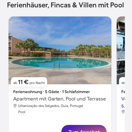
Ferienhäuser, Fincas & Villen mit Pool
11 €
1
ab
pro Nacht
ab
Ferienwohnung ∙ 5 Gäste ∙ 1 Schlafzimmer
Ferie
Apartment mit Garten, Pool und Terrasse
Urbanização dos Salgados, Guia, Portugal
5.0
Can
Pool
Poo
Zum Angebot