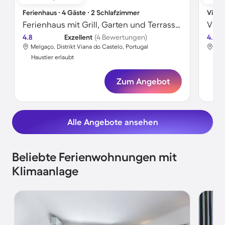
Ferienhaus ∙ 4 Gäste ∙ 2 Schlafzimmer
Villa 
Ferienhaus mit Grill, Garten und Terrasse | Bergblick | Haustierfreundlich
4.8
Exzellent
(4 Bewertungen)
4.7
Melgaço, Distrikt Viana do Castelo, Portugal
San
Haustier erlaubt
Hau
Zum Angebot
Alle Angebote ansehen
Beliebte Ferienwohnungen mit
Klimaanlage