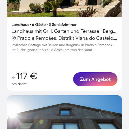
Landhaus ∙ 6 Gäste ∙ 3 Schlafzimmer
Landhaus mit Grill, Garten und Terrasse | Bergblick
Prado e Remoães, Distrikt Viana do Castelo, Portugal
Idyllisches Cottage mit Balkon und Bergblick in Prado e Remoães –
Ihr Rückzugsort für bis zu 6 Gäste inmitten der Natur
117 €
ab
Zum Angebot
pro Nacht