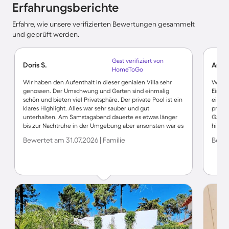
Erfahrungsberichte
Erfahre, wie unsere verifizierten Bewertungen gesammelt
und geprüft werden.
Gast verifiziert von
Doris S.
Angel
HomeToGo
Wir haben den Aufenthalt in dieser genialen Villa sehr
Wir h
genossen. Der Umschwung und Garten sind einmalig
Einri
schön und bieten viel Privatsphäre. Der private Pool ist ein
einlad
klares Highlight. Alles war sehr sauber und gut
prakt
unterhalten. Am Samstagabend dauerte es etwas länger
Gastg
bis zur Nachtruhe in der Umgebung aber ansonsten war es
hilfsb
sehr ruhig und angenehm. Wir finden es grossartig, dass
Geschä
Bewertet am 31.07.2026 | Familie
Bewer
die Besitzer diese schöne Villa für Feriengäste zur
wiede
Verfügung stellen. Danke!