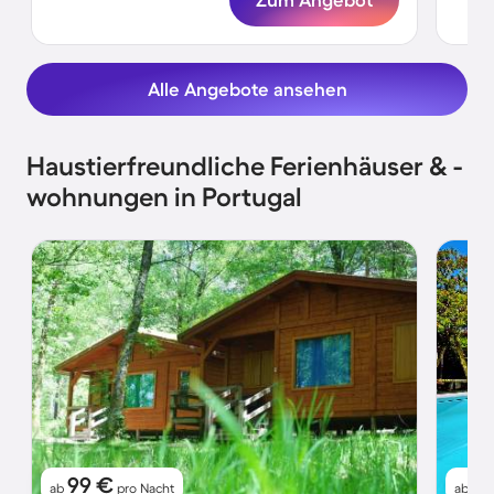
Alle Angebote ansehen
Haustierfreundliche Ferienhäuser & -
wohnungen in Portugal
99 €
1
ab
pro Nacht
ab