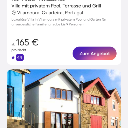
Villa mit privatem Pool, Terrasse und Grill
Vilamoura, Quarteira, Portugal
Luxuriöse Villa in Vilamoura mit privatem Pool und Garten für
unvergessliche Familienurlaube bis 9 Personen
165 €
ab
pro Nacht
Zum Angebot
4.9