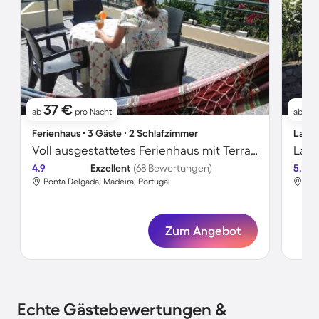
37 €
91
ab
pro Nacht
ab
Ferienhaus ∙ 3 Gäste ∙ 2 Schlafzimmer
Landh
Voll ausgestattetes Ferienhaus mit Terrasse und Garten | Bergblick
Land
4.9
Exzellent
(68 Bewertungen)
5.0
Ponta Delgada, Madeira, Portugal
Est
Zum Angebot
Echte Gästebewertungen &