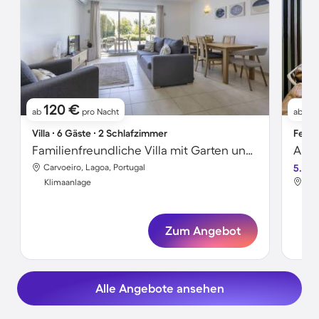
120 €
11
ab
pro Nacht
ab
Villa ∙ 6 Gäste ∙ 2 Schlafzimmer
Ferie
Familienfreundliche Villa mit Garten und Pool
Carvoeiro, Lagoa, Portugal
5.0
Lom
Klimaanlage
Kli
Zum Angebot
Alle Angebote ansehen