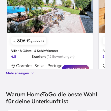
306 €
ab
pro Nacht
ab
Villa ∙ 8 Gäste ∙ 4 Schlafzimmer
Ferie
4.8
Exzellent
(42 Bewertungen)
5.0
Corroios, Seixal, Portugal
P
Zum Angebot
Mehr anzeigen
Warum HomeToGo die beste Wahl
für deine Unterkunft ist