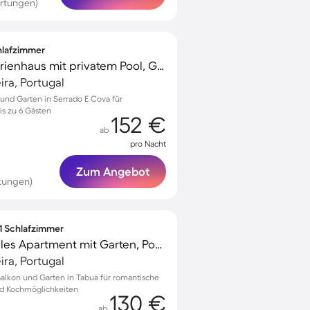
rtungen)
chlafzimmer
Voll ausgestattetes Ferienhaus mit privatem Pool, Garten und Terrasse | Strandblick
ra, Portugal
 und Garten in Serrado E Cova für
s zu 6 Gästen
152 €
ab
pro Nacht
Zum Angebot
tungen)
 1 Schlafzimmer
Voll ausgestattetes tolles Apartment mit Garten, Pool und Terrasse | Strandblick
ra, Portugal
Balkon und Garten in Tabua für romantische
nd Kochmöglichkeiten
130 €
ab