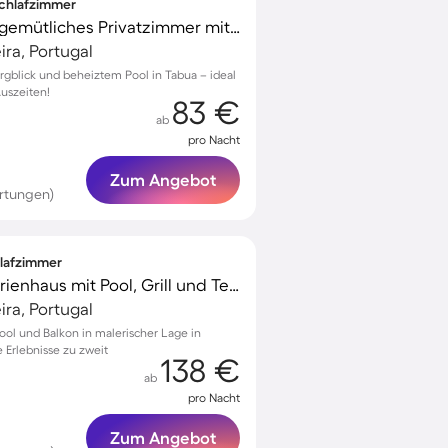
 Schlafzimmer
Familienfreundliches gemütliches Privatzimmer mit Grill, beheiztem Pool und Terrasse | Bergblick | Perfekt für die Arbeit von Zuhause
ra, Portugal
ergblick und beheiztem Pool in Tabua – ideal
uszeiten!
83 €
ab
pro Nacht
Zum Angebot
ertungen)
hlafzimmer
Voll ausgestattetes Ferienhaus mit Pool, Grill und Terrasse | Strandblick
ra, Portugal
ol und Balkon in malerischer Lage in
e Erlebnisse zu zweit
138 €
ab
pro Nacht
Zum Angebot