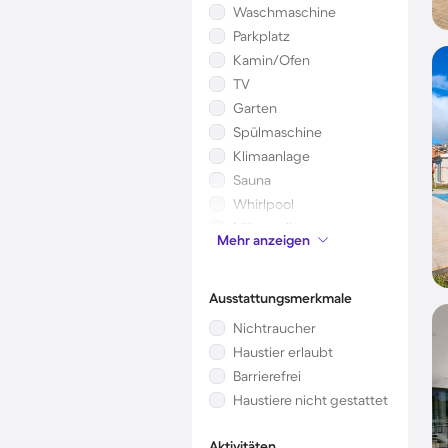
Waschmaschine
Parkplatz
Kamin/Ofen
TV
Garten
Spülmaschine
Klimaanlage
Sauna
Whirlpool
Mikrowelle
Mehr anzeigen
Kinderbett
Ausstattungsmerkmale
Nichtraucher
Haustier erlaubt
Barrierefrei
Haustiere nicht gestattet
Aktivitäten