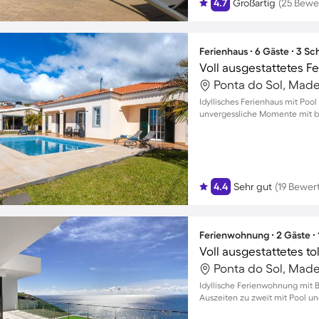
4.7
Großartig
(25 Bewe
Ferienhaus ∙ 6 Gäste ∙ 3 S
Ponta do Sol, Madei
Idyllisches Ferienhaus mit Pool
unvergessliche Momente mit bi
4.4
Sehr gut
(19 Bewer
Ferienwohnung ∙ 2 Gäste ∙
Ponta do Sol, Madei
Idyllische Ferienwohnung mit 
Auszeiten zu zweit mit Pool u