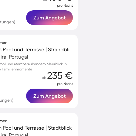
pro Nacht
Zum Angebot
rtungen)
mmer
Villa mit Grill, privatem Pool und Terrasse | Strandblick | Perfekt für die Arbeit von Zuhause
ra, Portugal
 Pool und atemberaubendem Meerblick in
che Familienmomente
235 €
ab
pro Nacht
Zum Angebot
tungen)
mmer
em Pool und Terrasse | Stadtblick
ra, Portugal