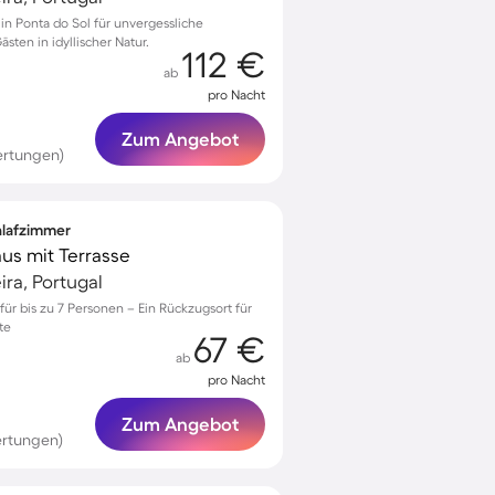
 in Ponta do Sol für unvergessliche
ten in idyllischer Natur.
112 €
ab
pro Nacht
Zum Angebot
ertungen)
chlafzimmer
us mit Terrasse
ra, Portugal
 für bis zu 7 Personen – Ein Rückzugsort für
te
67 €
ab
pro Nacht
Zum Angebot
ertungen)