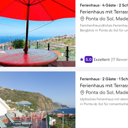
Ferienhaus ∙ 4 Gäste ∙ 2 S
Ferienhaus mit Terrass
Ponta do Sol, Madei
Familienfreundliches Ferienh
Bergblick in Ponta do Sol für 
5.0
Exzellent
(17 Bewe
Ferienhaus ∙ 2 Gäste ∙ 1 Sc
Ferienhaus mit Terras
Ponta do Sol, Madei
Idyllisches Ferienhaus mit a
in Ponta do Sol für romantisch