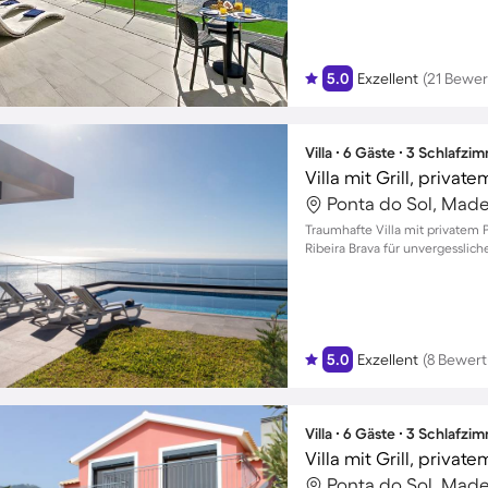
5.0
Exzellent
(21 Bewe
Villa ∙ 6 Gäste ∙ 3 Schlafzi
Ponta do Sol, Madei
Traumhafte Villa mit privatem
Ribeira Brava für unvergessli
5.0
Exzellent
(8 Bewer
Villa ∙ 6 Gäste ∙ 3 Schlafzi
Villa mit Grill, privat
Ponta do Sol, Madei