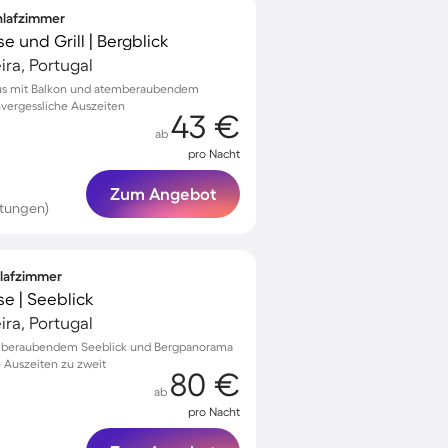
chlafzimmer
e und Grill | Bergblick
ra, Portugal
aus mit Balkon und atemberaubendem
unvergessliche Auszeiten
43 €
ab
pro Nacht
Zum Angebot
rtungen)
hlafzimmer
se | Seeblick
ra, Portugal
temberaubendem Seeblick und Bergpanorama
e Auszeiten zu zweit
80 €
ab
pro Nacht