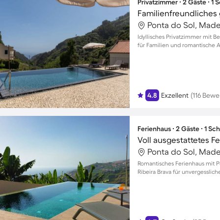
Privatzimmer ∙ 2 Gäste ∙ 1
Ponta do Sol, Madei
Idyllisches Privatzimmer mit B
für Familien und romantische A
4.8
Exzellent
(116 Bew
Ferienhaus ∙ 2 Gäste ∙ 1 Sc
Ponta do Sol, Madei
Romantisches Ferienhaus mit Po
Ribeira Brava für unvergesslich