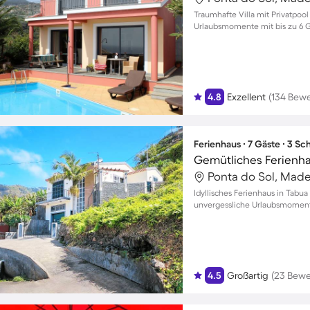
Traumhafte Villa mit Privatpool
Urlaubsmomente mit bis zu 6 Gäs
4.8
Exzellent
(134 Bew
Ferienhaus ∙ 7 Gäste ∙ 3 S
Gemütliches Ferienha
Ponta do Sol, Madei
Idyllisches Ferienhaus in Tabua
unvergessliche Urlaubsmomen
4.5
Großartig
(23 Bew