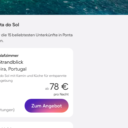
ta do Sol
 die 15 beliebtesten Unterkünfte in Ponta
n.
chlafzimmer
 Strandblick
ra, Portugal
a do Sol mit Kamin und Küche für entspannte
Umgebung
78 €
ab
pro Nacht
Zum Angebot
rtungen)