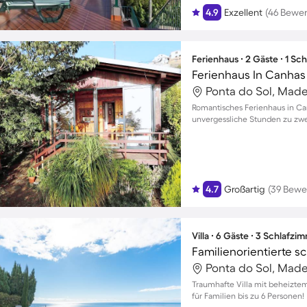
4.9
Exzellent
(46 Bewe
Ferienhaus ∙ 2 Gäste ∙ 1 Sc
Ferienhaus In Canha
Ponta do Sol, Madei
Romantisches Ferienhaus in Can
unvergessliche Stunden zu zwe
4.7
Großartig
(39 Bewe
Villa ∙ 6 Gäste ∙ 3 Schlafzi
Ponta do Sol, Madei
Traumhafte Villa mit beheiztem
für Familien bis zu 6 Personen!