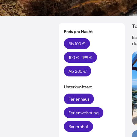
T
Preis pro Nacht
Ba
do
Bis 100 €
100 € - 199 €
Ab 200 €
Unterkunftsart
Ferienhaus
Ferienwohnung
Bauernhof