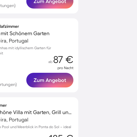
Zum Angebot
rtungen)
hlafzimmer
s mit Schönem Garten
ra, Portugal
has mit idyllischem Garten für
it
87 €
ab
pro Nacht
Zum Angebot
rtungen)
mmer
Familienorientierte schöne Villa mit Garten, Grill und privatem Pool | Strandblick
ra, Portugal
 Pool und Meerblick in Ponta do Sol – ideal