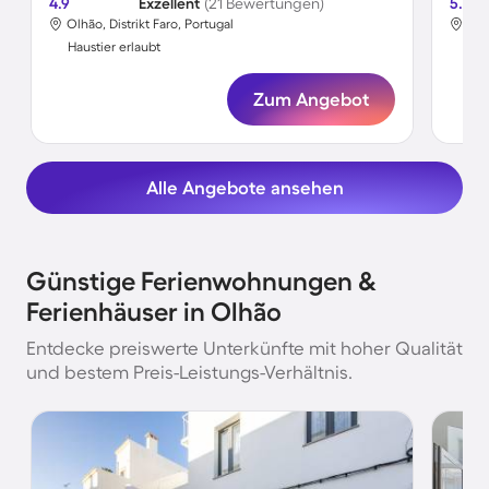
4.9
Exzellent
(21 Bewertungen)
5.0
Olhão, Distrikt Faro, Portugal
Olh
Haustier erlaubt
Hau
Zum Angebot
Alle Angebote ansehen
Günstige Ferienwohnungen &
Ferienhäuser in Olhão
Entdecke preiswerte Unterkünfte mit hoher Qualität
und bestem Preis-Leistungs-Verhältnis.