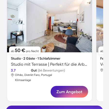
50 €
2
ab
pro Nacht
ab
Studio ∙ 2 Gäste ∙ 1 Schlafzimmer
Ferie
Studio mit Terrasse | Perfekt für die Arbeit von Zuhause
3.7
Gut
(64 Bewertungen)
Olh
Olhão, Distrikt Faro, Portugal
Kli
Klimaanlage
Zum Angebot