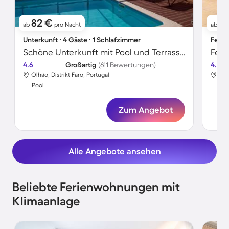
82 €
8
ab
pro Nacht
ab
Unterkunft ∙ 4 Gäste ∙ 1 Schlafzimmer
Ferie
Schöne Unterkunft mit Pool und Terrasse | Meerblick | Perfekt für die Arbeit von Zuhause | Haustiere sind willkommen
Fer
4.6
Großartig
(611 Bewertungen)
4.0
Olhão, Distrikt Faro, Portugal
Olh
Pool
Poo
Zum Angebot
Alle Angebote ansehen
Beliebte Ferienwohnungen mit
Klimaanlage