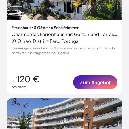
Ferienhaus ∙ 8 Gäste ∙ 4 Schlafzimmer
Charmantes Ferienhaus mit Garten und Terrasse | Hunde erlaubt
Olhão, Distrikt Faro, Portugal
Geräumiges Ferienhaus für 10 Personen in malerischem Olhão – Ihr
perfekter Rückzugsort an der Algarve
120 €
ab
Zum Angebot
pro Nacht