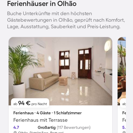
Ferienhäuser in Olhão
Buche Unterkünfte mit den höchsten
Gästebewertungen in Olhão, geprüft nach Komfort,
Lage, Ausstattung, Sauberkeit und Preis-Leistung.
94 €
14
ab
pro Nacht
ab
Ferienhaus ∙ 4 Gäste ∙ 1 Schlafzimmer
Ferie
Ferienhaus mit Terrasse
4.7
Großartig
(117 Bewertungen)
5.0
Olhão, Distrikt Faro, Portugal
Olh