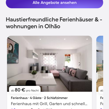
Alle Angebote ansehen
Haustierfreundliche Ferienhäuser & -
wohnungen in Olhão
80 €
8
ab
pro Nacht
ab
Ferienhaus ∙ 4 Gäste ∙ 2 Schlafzimmer
Ferie
Ferienhaus mit Grill, Garten und schnellem Internet | Gartenblick
Feri