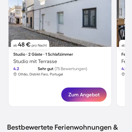
48 €
7
ab
pro Nacht
ab
Studio ∙ 2 Gäste ∙ 1 Schlafzimmer
Ferie
Studio mit Terrasse
Feri
4.2
Sehr gut
(75 Bewertungen)
4.9
Olhão, Distrikt Faro, Portugal
Olh
Zum Angebot
Bestbewertete Ferienwohnungen &