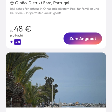
Olhão, Distrikt Faro, Portugal
Idyllisches Ferienhaus in Olhão mit privatem Pool für Familien und
Haustiere – Ihr perfekter Rückzugsort!
48 €
ab
pro Nacht
Zum Angebot
3.8