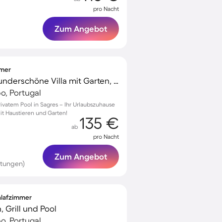
pro Nacht
Zum Angebot
mmer
Familienorientierte wunderschöne Villa mit Garten, Grill und privatem Pool | Haustierfreundlich
po, Portugal
rivatem Pool in Sagres – Ihr Urlaubszuhause
t Haustieren und Garten!
135 €
ab
pro Nacht
Zum Angebot
rtungen)
chlafzimmer
 Grill und Pool
po, Portugal