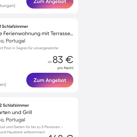
Zum Angebot
rtungen)
 1 Schlafzimmer
Voll ausgestattete tolle Ferienwohnung mit Terrasse, Pool und Garten | Strand in der Nähe
po, Portugal
 Pool in Sagres für unvergessliche
83 €
ab
pro Nacht
Zum Angebot
en)
 2 Schlafzimmer
rten und Grill
po, Portugal
ol und Garten für bis zu 5 Personen –
e und Haustiere willkommen!