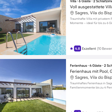
Villa ∙ 6 Gäste ∙ 2 Schlafzi
Sagres, Vila do Bis
Traumhafte Villa mit privatem 
Momente – ideal für bis zu 6 G
4.8
Exzellent
(10 Bewe
Ferienhaus ∙ 4 Gäste ∙ 2 S
Ferienhaus mit Pool, G
Sagres, Vila do Bis
Traumhaftes Ferienhaus in Sagr
Familienmomente bis zu 4 Per