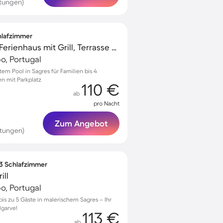
tungen)
chlafzimmer
Familienfreundliches Ferienhaus mit Grill, Terrasse und Garten | Ideal für Homeoffice
po, Portugal
atem Pool in Sagres für Familien bis 4
n mit Parkplatz
110 €
ab
pro Nacht
Zum Angebot
rtungen)
 3 Schlafzimmer
ill
po, Portugal
is zu 5 Gäste in malerischem Sagres – Ihr
lgarve!
113 €
ab