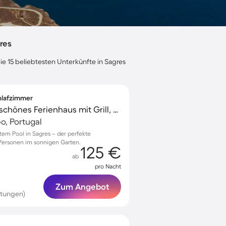
res
ie 15 beliebtesten Unterkünfte in Sagres
chlafzimmer
Familienfreundliches schönes Ferienhaus mit Grill, Garten und privatem Pool
po, Portugal
atem Pool in Sagres – der perfekte
 Personen im sonnigen Garten.
125 €
ab
pro Nacht
Zum Angebot
rtungen)