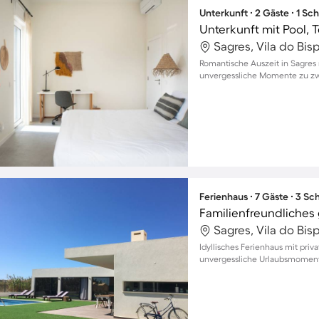
Unterkunft ∙ 2 Gäste ∙ 1 Sc
Sagres, Vila do Bis
Romantische Auszeit in Sagres
unvergessliche Momente zu zw
Ferienhaus ∙ 7 Gäste ∙ 3 S
Sagres, Vila do Bis
Idyllisches Ferienhaus mit priv
unvergessliche Urlaubsmoment