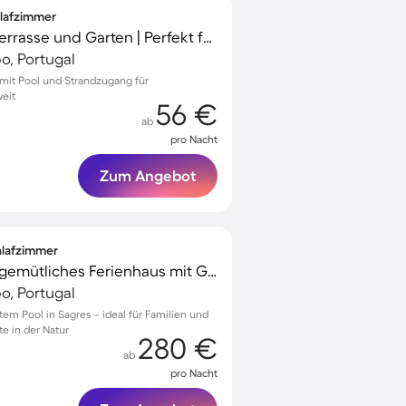
hlafzimmer
Unterkunft mit Pool, Terrasse und Garten | Perfekt für die Arbeit von Zuhause
po, Portugal
 mit Pool und Strandzugang für
eit
56 €
ab
pro Nacht
Zum Angebot
chlafzimmer
Familienfreundliches gemütliches Ferienhaus mit Grill, privatem Pool und Garten | Naturblick
po, Portugal
atem Pool in Sagres – ideal für Familien und
e in der Natur
280 €
ab
pro Nacht