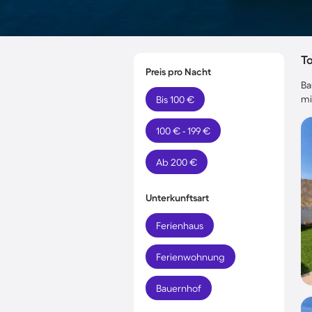
T
Preis pro Nacht
Ba
mi
Bis 100 €
100 € - 199 €
Ab 200 €
Unterkunftsart
Ferienhaus
Ferienwohnung
Bauernhof