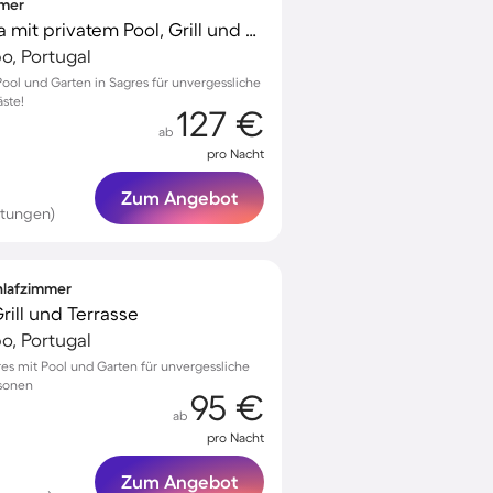
mmer
Voll ausgestattete Villa mit privatem Pool, Grill und Terrasse
po, Portugal
Pool und Garten in Sagres für unvergessliche
äste!
127 €
ab
pro Nacht
Zum Angebot
rtungen)
chlafzimmer
rill und Terrasse
po, Portugal
es mit Pool und Garten für unvergessliche
sonen
95 €
ab
pro Nacht
Zum Angebot