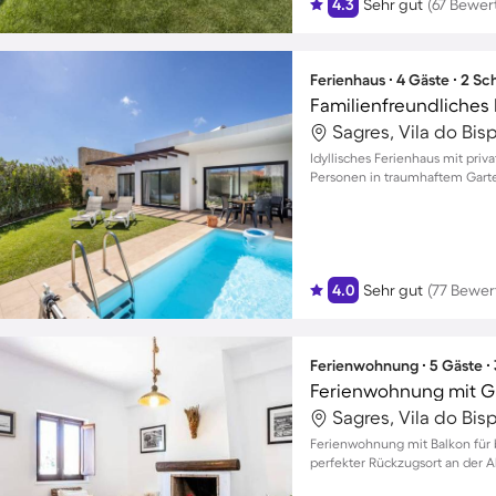
4.3
Sehr gut
(67 Bewer
Ferienhaus ∙ 4 Gäste ∙ 2 S
Sagres, Vila do Bis
Idyllisches Ferienhaus mit priv
Personen in traumhaftem Garte
4.0
Sehr gut
(77 Bewe
Ferienwohnung ∙ 5 Gäste ∙
Ferienwohnung mit Gr
Sagres, Vila do Bis
Ferienwohnung mit Balkon für b
perfekter Rückzugsort an der A