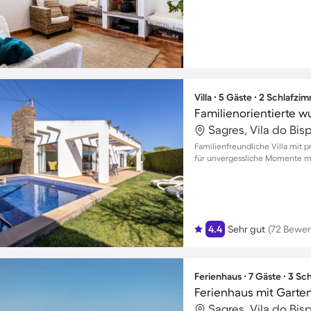
Villa ∙ 5 Gäste ∙ 2 Schlafzi
Sagres, Vila do Bis
Familienfreundliche Villa mit p
für unvergessliche Momente mi
4.4
Sehr gut
(72 Bewe
Ferienhaus ∙ 7 Gäste ∙ 3 S
Ferienhaus mit Garten,
Sagres, Vila do Bis