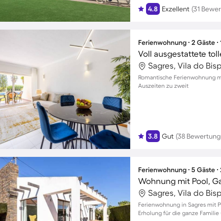
4.8
Exzellent
(31 Bewe
Ferienwohnung ∙ 2 Gäste ∙
Sagres, Vila do Bis
Romantische Ferienwohnung mit
Auszeiten zu zweit
3.8
Gut
(38 Bewertung
Ferienwohnung ∙ 5 Gäste ∙
Wohnung mit Pool, Ga
Sagres, Vila do Bis
Ferienwohnung in Sagres mit Po
Erholung für die ganze Famili