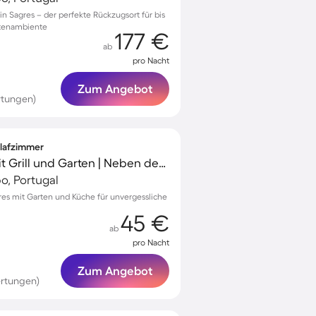
 in Sagres – der perfekte Rückzugsort für bis
rtenambiente
177 €
ab
pro Nacht
Zum Angebot
rtungen)
hlafzimmer
Schöne Unterkunft mit Grill und Garten | Neben dem Strand
po, Portugal
res mit Garten und Küche für unvergessliche
45 €
ab
pro Nacht
Zum Angebot
rtungen)