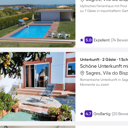
Idyllisches Ferienhaus mit Pool
zu 7 Gäste in traumhaftem Ga
5.0
Exzellent
(74 Bewe
Unterkunft ∙ 2 Gäste ∙ 1 Sc
Sagres, Vila do Bis
Romantische Unterkunft in Sag
Momente zu zweit
4.7
Großartig
(20 Bewe