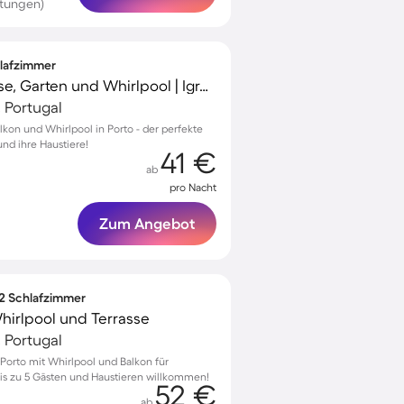
rtungen)
hlafzimmer
Ferienhaus mit Terrasse, Garten und Whirlpool | Igreja dos Clérigos-Nähe
, Portugal
kon und Whirlpool in Porto - der perfekte
und ihre Haustiere!
41 €
ab
pro Nacht
Zum Angebot
 2 Schlafzimmer
irlpool und Terrasse
, Portugal
orto mit Whirlpool und Balkon für
is zu 5 Gästen und Haustieren willkommen!
52 €
ab