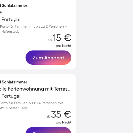
 1 Schlafzimmer
e
, Portugal
orto für Familien mit bis zu 2 Personen –
r Hafenstadt!
15 €
ab
pro Nacht
Zum Angebot
 1 Schlafzimmer
Familienfreundliche tolle Ferienwohnung mit Terrasse
, Portugal
rto für Familien bis zu 4 Personen mit
tz in bester Lage
35 €
ab
pro Nacht