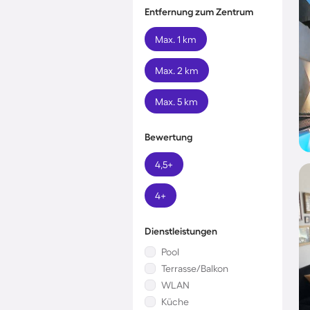
Entfernung zum Zentrum
Max. 1 km
Max. 2 km
Max. 5 km
Bewertung
4,5+
4+
Dienstleistungen
Pool
Terrasse/Balkon
WLAN
Küche