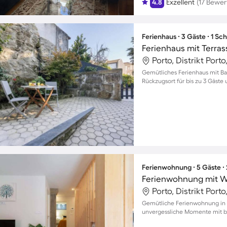
4.8
Exzellent
(17 Bewe
Ferienhaus ∙ 3 Gäste ∙ 1 Sc
Porto, Distrikt Porto
Gemütliches Ferienhaus mit Bal
Rückzugsort für bis zu 3 Gäste 
Ferienwohnung ∙ 5 Gäste ∙
Ferienwohnung mit Wh
Porto, Distrikt Porto
Gemütliche Ferienwohnung in P
unvergessliche Momente mit b