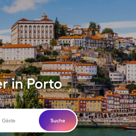
 in Porto
n
Gäste
Suche