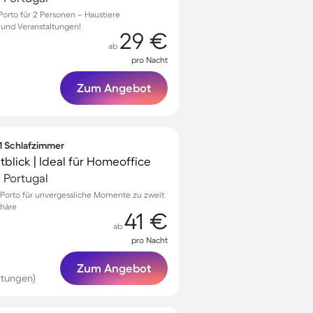
rto für 2 Personen – Haustiere
 und Veranstaltungen!
29 €
ab
pro Nacht
Zum Angebot
 1 Schlafzimmer
blick | Ideal für Homeoffice
, Portugal
Porto für unvergessliche Momente zu zweit
phäre
41 €
ab
pro Nacht
Zum Angebot
rtungen)