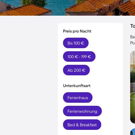
T
Preis pro Nacht
Ba
Po
Bis 100 €
100 € - 199 €
Ab 200 €
Unterkunftsart
Ferienhaus
Ferienwohnung
Bed & Breakfast