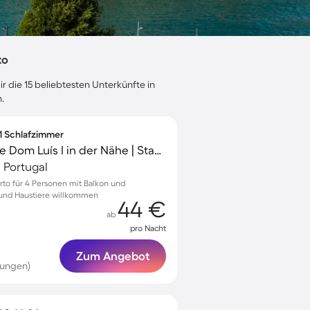
to
r die 15 beliebtesten Unterkünfte in
.
 1 Schlafzimmer
Ferienwohnung | Ponte Dom Luís I in der Nähe | Stadtblick
, Portugal
rto für 4 Personen mit Balkon und
n und Haustiere willkommen
44 €
ab
pro Nacht
Zum Angebot
tungen)