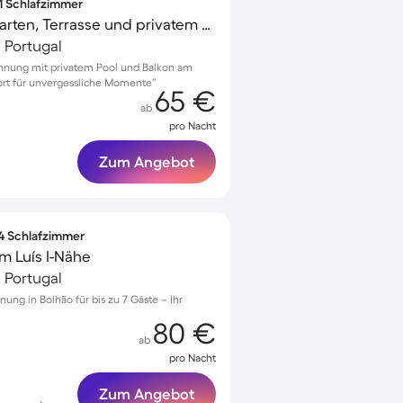
 1 Schlafzimmer
Ferienwohnung mit Garten, Terrasse und privatem Pool | Kathedrale von Porto-Nähe | Stadtblick
, Portugal
hnung mit privatem Pool und Balkon am
ort für unvergessliche Momente“
65 €
ab
pro Nacht
Zum Angebot
 4 Schlafzimmer
m Luís I-Nähe
, Portugal
ung in Bolhão für bis zu 7 Gäste – Ihr
80 €
ab
pro Nacht
Zum Angebot