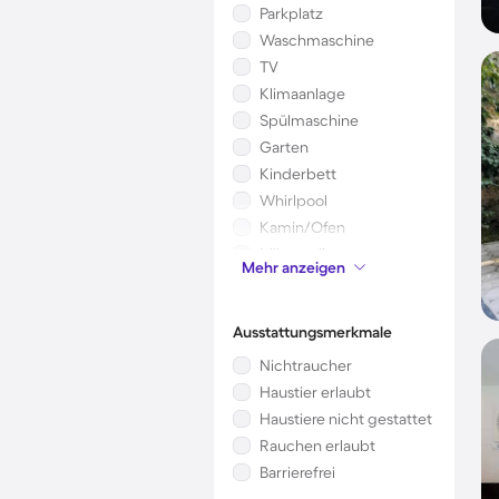
Parkplatz
Waschmaschine
TV
Klimaanlage
Spülmaschine
Garten
Kinderbett
Whirlpool
Kamin/Ofen
Mikrowelle
Mehr anzeigen
Sauna
Ausstattungsmerkmale
Nichtraucher
Haustier erlaubt
Haustiere nicht gestattet
Rauchen erlaubt
Barrierefrei