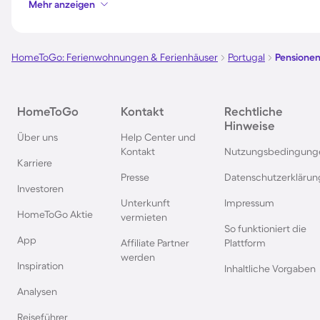
Mehr anzeigen
Pensionen in Deutschland
Pensionen in Südde
HomeToGo: Ferienwohnungen & Ferienhäuser
Portugal
Pensionen
Pensionen im Spreewald
Pensionen in der To
Pensionen in Bayern
Pensionen in Wien
HomeToGo
Kontakt
Rechtliche
Hinweise
Über uns
Help Center und
Pensionen in der Eifel
Pensionen in Südfra
Kontakt
Nutzungsbedingung
Karriere
Presse
Datenschutzerklärun
Investoren
Pensionen im Sauerland
Pensionen in der S
Unterkunft
Impressum
HomeToGo Aktie
vermieten
So funktioniert die
Pensionen im Salzburger Land
Pensionen in der Br
App
Affiliate Partner
Plattform
werden
Inspiration
Inhaltliche Vorgaben
Pensionen in Prag
Pensionen im Berch
Land
Analysen
Reiseführer