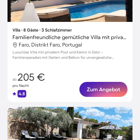
Villa ∙ 8 Gäste ∙ 3 Schlafzimmer
Familienfreundliche gemütliche Villa mit privatem Pool, Terrasse und Grill | Naturblick
Faro, Distrikt Faro, Portugal
Luxuriöse Villa mit privatem Pool und Kamin in Estoi –
Familienparadies mit Garten und Balkon für unvergessliche
Urlaubsmomente
205 €
ab
pro Nacht
Zum Angebot
4.8