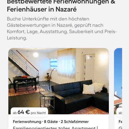
Bestbewertete Ferienwohnungen &
Ferienhäuser in Nazaré
Buche Unterkünfte mit den höchsten
Gästebewertungen in Nazaré, geprüft nach
Komfort, Lage, Ausstattung, Sauberkeit und Preis-
Leistung.
64 €
9
ab
pro Nacht
ab
Ferienwohnung ∙ 8 Gäste ∙ 2 Schlafzimmer
Ferie
Familienorientiertes tolles Apartment | Strand in der Nähe