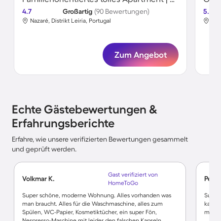
4.7
Großartig
(90 Bewertungen)
5.0
Nazaré, Distrikt Leiria, Portugal
Naz
Zum Angebot
Echte Gästebewertungen &
Erfahrungsberichte
Erfahre, wie unsere verifizierten Bewertungen gesammelt
und geprüft werden.
Gast verifiziert von
Volkmar K.
Petra 
HomeToGo
Super schöne, moderne Wohnung. Alles vorhanden was
Superl
man braucht. Alles für die Waschmaschine, alles zum
kann v
Spülen, WC-Papier, Kosmetiktücher, ein super Fön,
mit K
Nespresso-Maschine mit leider den falschen Kapseln,