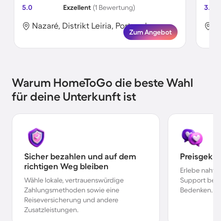
5.0
Exzellent
(1 Bewertung)
3.9
Nazaré, Distrikt Leiria, Portugal
N
Zum Angebot
Warum HomeToGo die beste Wahl
für deine Unterkunft ist
Sicher bezahlen und auf dem
Preisgekr
richtigen Weg bleiben
Erlebe nahtl
Wähle lokale, vertrauenswürdige
Support bei 
Zahlungsmethoden sowie eine
Bedenken.
Reiseversicherung und andere
Zusatzleistungen.