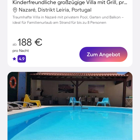
Kinderfreundliche großzügige Villa mit Grill, privatem Pool und Garten | Stadtblick
Nazaré, Distrikt Leiria, Portugal
Traumhafte Villa in Nazaré mit privatem Pool, Garten und Balkon –
ideal für Familienurlaub am Strand für bis zu 8 Personen
188 €
ab
pro Nacht
Zum Angebot
4.9