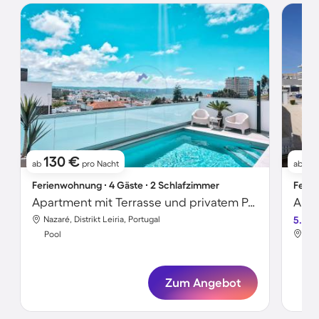
130 €
7
ab
pro Nacht
ab
Ferienwohnung ∙ 4 Gäste ∙ 2 Schlafzimmer
Ferie
Apartment mit Terrasse und privatem Pool | Wasserblick
Apar
Nazaré, Distrikt Leiria, Portugal
5.0
Naz
Pool
Poo
Zum Angebot