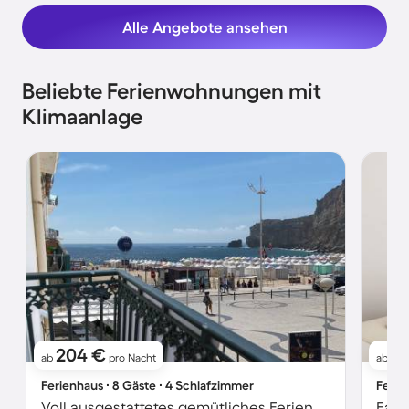
Alle Angebote ansehen
Beliebte Ferienwohnungen mit
Klimaanlage
204 €
5
ab
pro Nacht
ab
Ferienhaus ∙ 8 Gäste ∙ 4 Schlafzimmer
Ferie
Voll ausgestattetes gemütliches Ferienhaus mit Terrasse | Meerblick | Nah am Strand