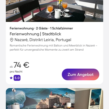
Ferienwohnung ∙ 2 Gäste ∙ 1 Schlafzimmer
Ferienwohnung | Stadtblick
Nazaré, Distrikt Leiria, Portugal
Romantische Ferienwohnung mit Balkon und Meerblick in Nazaré –
perfekt für unvergessliche Momente zu zweit am Strand
74 €
ab
pro Nacht
Zum Angebot
5.0