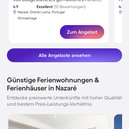
4.9
Exzellent
(13 Bewertungen)
4.8
Nazaré, Distrikt Leiria, Portugal
Naz
Klimaanlage
Kli
Zum Angebot
Alle Angebote ansehen
Günstige Ferienwohnungen &
Ferienhäuser in Nazaré
Entdecke preiswerte Unterkünfte mit hoher Qualität
und bestem Preis-Leistungs-Verhältnis.