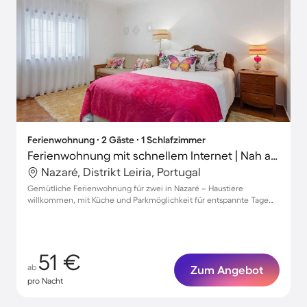
Ferienwohnung ∙ 2 Gäste ∙ 1 Schlafzimmer
Ferienwohnung mit schnellem Internet | Nah am Strand | Haustierfreundlich
Nazaré, Distrikt Leiria, Portugal
Gemütliche Ferienwohnung für zwei in Nazaré – Haustiere
willkommen, mit Küche und Parkmöglichkeit für entspannte Tage
am Meer
51 €
ab
Zum Angebot
pro Nacht