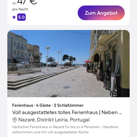
47 €
ab
pro Nacht
Zum Angebot
5.0
Ferienhaus ∙ 4 Gäste ∙ 2 Schlafzimmer
Voll ausgestattetes tolles Ferienhaus | Neben dem Strand | Haustiere sind willkommen
Nazaré, Distrikt Leiria, Portugal
Idyllisches Ferienhaus in Nazaré für bis zu 4 Personen - Haustiere
willkommen und mit voll ausgestatteter Küche