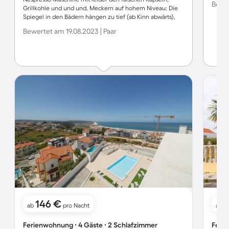
Bewer
Grillkohle und und und. Meckern auf hohem Niveau: Die
Spiegel in den Bädern hängen zu tief (ab Kinn abwärts),
kein Tisch zum Essen auf dem Balkon, kein Liegestuhl o.
Bewertet am 19.08.2023 | Paar
Ä. auf dem Balkon. Kühlschrank recht laut, Wohnungstüre
hält nicht von alleine zu. Lage: Oberhalb von Nazare, ein
schöner Blick aber zufuß muß man von der Promenade
aus gute 1000-2000m weit und ca. 100m aufwärts/hoch
gehen. Ist schon mal steil. Aber wir würden
wiederkommen.
146 €
ab
pro Nacht
ab
Ferienwohnung ∙ 4 Gäste ∙ 2 Schlafzimmer
Ferie