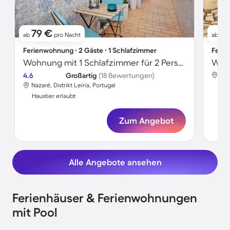
79 €
6
ab
pro Nacht
ab
Ferienwohnung ∙ 2 Gäste ∙ 1 Schlafzimmer
Ferie
Wohnung mit 1 Schlafzimmer für 2 Personen
Wohn
4.6
Großartig
(18 Bewertungen)
Naz
Nazaré, Distrikt Leiria, Portugal
Hau
Haustier erlaubt
Zum Angebot
Alle Angebote ansehen
Ferienhäuser & Ferienwohnungen
mit Pool