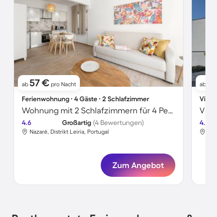
57 €
2
ab
pro Nacht
ab
Ferienwohnung ∙ 4 Gäste ∙ 2 Schlafzimmer
Villa 
Wohnung mit 2 Schlafzimmern für 4 Personen
Vill
4.6
Großartig
(4 Bewertungen)
4.7
Nazaré, Distrikt Leiria, Portugal
Naz
Zum Angebot