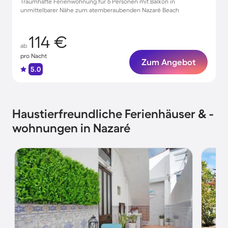
Traumhafte Ferienwohnung für 6 Personen mit Balkon in
unmittelbarer Nähe zum atemberaubenden Nazaré Beach
114 €
ab
pro Nacht
Zum Angebot
5.0
Haustierfreundliche Ferienhäuser & -
wohnungen in Nazaré