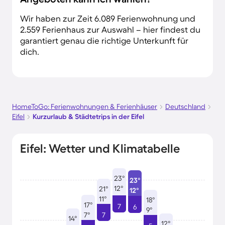
Wir haben zur Zeit 6.089 Ferienwohnung und
2.559 Ferienhaus zur Auswahl – hier findest du
garantiert genau die richtige Unterkunft für
dich.
HomeToGo: Ferienwohnungen & Ferienhäuser
Deutschland
Eifel
Kurzurlaub & Städtetrips in der Eifel
Eifel: Wetter und Klimatabelle
23°
23°
12°
21°
12°
11°
18°
17°
7
6
9°
7°
7
14°
12°