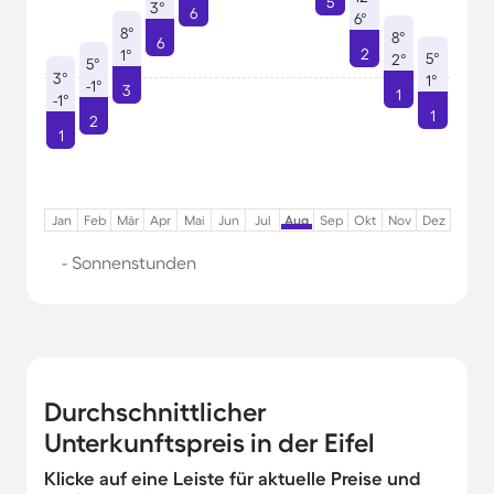
5
3°
6
6°
8°
8°
6
2
1°
5°
2°
5°
3°
1°
-1°
3
1
-1°
1
2
1
Jan
Feb
Mär
Apr
Mai
Jun
Jul
Aug
Sep
Okt
Nov
Dez
- Sonnenstunden
Durchschnittlicher
Unterkunftspreis in der Eifel
Klicke auf eine Leiste für aktuelle Preise und