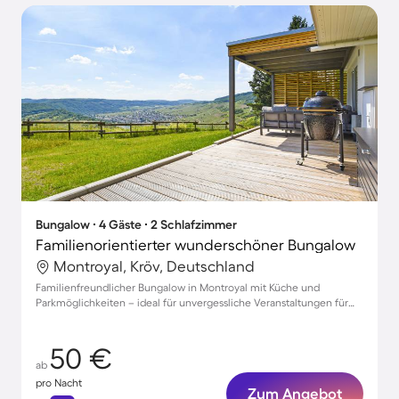
Bungalow ∙ 4 Gäste ∙ 2 Schlafzimmer
Familienorientierter wunderschöner Bungalow
Montroyal, Kröv, Deutschland
Familienfreundlicher Bungalow in Montroyal mit Küche und
Parkmöglichkeiten – ideal für unvergessliche Veranstaltungen für
bis zu 4 Gäste!
50 €
ab
pro Nacht
Zum Angebot