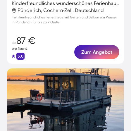
Kinderfreundliches wunderschönes Ferienhaus mit Garten, Terrasse und Grill
Pünderich, Cochem-Zell, Deutschland
Familienfreundliches Ferienhaus mit Garten und Balkon am Wasser
in Pünderich für bis zu 7 Gäste
87 €
ab
pro Nacht
Zum Angebot
5.0