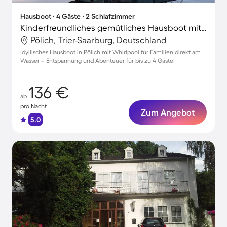
Hausboot ∙ 4 Gäste ∙ 2 Schlafzimmer
Kinderfreundliches gemütliches Hausboot mit Terrasse
Pölich, Trier-Saarburg, Deutschland
Idyllisches Hausboot in Pölich mit Whirlpool für Familien direkt am
Wasser – Entspannung und Abenteuer für bis zu 4 Gäste!
136 €
ab
pro Nacht
Zum Angebot
5.0