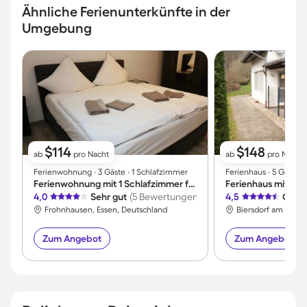
Ähnliche Ferienunterkünfte in der
Umgebung
$114
$148
ab
pro Nacht
ab
pro Nacht
Ferienwohnung ∙ 3 Gäste ∙ 1 Schlafzimmer
Ferienhaus ∙ 5 Gäste 
Ferienwohnung mit 1 Schlafzimmer für 3 Personen
4,0
Sehr gut
(5 Bewertungen)
4,5
Großa
Frohnhausen, Essen, Deutschland
Zum Angebot
Zum Angebot