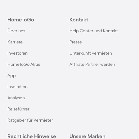
Chalets in Italien
HomeToGo
Kontakt
Chalets in Holland
Über uns
Help Center und Kontakt
Chalets im Bayerischen Wald
Karriere
Presse
Investoren
Unterkunft vermieten
Chalets im Zillertal
HomeToGo Aktie
Affiliate Partner werden
Chalets in Deutschland
App
Inspiration
Chalets in Norwegen
Analysen
Reiseführer
Chalets in Bayern
Ratgeber für Vermieter
Chalets in Renesse
Rechtliche Hinweise
Unsere Marken