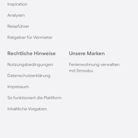
Inspiration
Chalets in Bayern
Analysen
Reiseführer
Chalets in Renesse
Ratgeber für Vermieter
Chalets in Frankreich
Rechtliche Hinweise
Unsere Marken
Chalets in der Eifel
Nutzungsbedingungen
Ferienwohnung verwalten
mit Smoobu
Datenschutzerklärung
Chalets in der Schweiz
Impressum
So funktioniert die Plattform
Chalets am Ijsselmeer
Inhaltliche Vorgaben
Chalets in Polen
Chalets in den Alpen