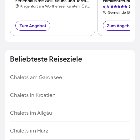
Ferienhaus mit Grill, Sauna und Terrasse
Klagenfurt am Wörthersee, Kärnten, Österreich
4,6
Großa
Gemeinde Itter, Ki
Zum Angebot
Zum Angebot
Beliebteste Reiseziele
Chalets am Gardasee
Chalets in Kroatien
Chalets im Allgäu
Chalets im Harz