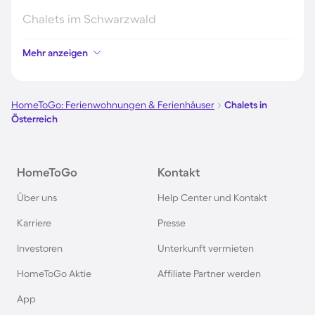
Chalets im Schwarzwald
Mehr anzeigen
Chalets in Schweden
Chalets in Italien
HomeToGo: Ferienwohnungen & Ferienhäuser
Chalets in
Österreich
Chalets in Holland
HomeToGo
Kontakt
Chalets im Bayerischen Wald
Über uns
Help Center und Kontakt
Chalets im Zillertal
Karriere
Presse
Investoren
Unterkunft vermieten
Chalets in Deutschland
HomeToGo Aktie
Affiliate Partner werden
Chalets in Norwegen
App