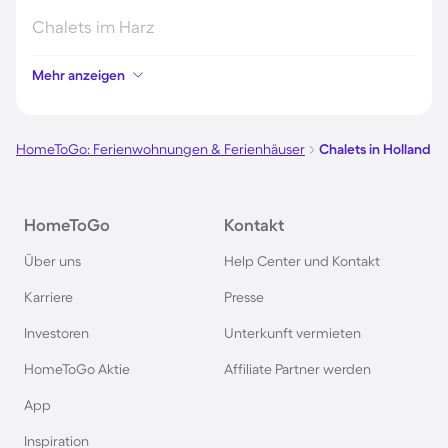
Chalets im Harz
Mehr anzeigen
Chalets im Schwarzwald
Chalets in Schweden
HomeToGo: Ferienwohnungen & Ferienhäuser
Chalets in Holland
Chalets in Italien
HomeToGo
Kontakt
Chalets im Bayerischen Wald
Über uns
Help Center und Kontakt
Karriere
Presse
Chalets im Zillertal
Investoren
Unterkunft vermieten
Chalets in Deutschland
HomeToGo Aktie
Affiliate Partner werden
App
Chalets in Norwegen
Inspiration