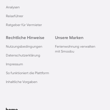
Analysen
Chalets in Bayern
Reiseführer
Chalets in Renesse
Ratgeber für Vermieter
Chalets in Frankreich
Rechtliche Hinweise
Unsere Marken
Nutzungsbedingungen
Ferienwohnung verwalten
Chalets in der Eifel
mit Smoobu
Datenschutzerklärung
Impressum
Chalets in der Schweiz
So funktioniert die Plattform
Chalets am Ijsselmeer
Inhaltliche Vorgaben
Chalets in Polen
Chalets in den Alpen