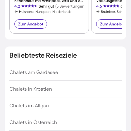
Ferienhaus mit Whirlpool, Grill und Sauna | Meerblick
4,2
Sehr gut
(5 Bewertungen)
4,6
Großa
Hulshorst, Nunspeet, Niederlande
Zum Angebot
Zum Angebot
Beliebteste Reiseziele
Chalets am Gardasee
Chalets in Kroatien
Chalets im Allgäu
Chalets in Österreich