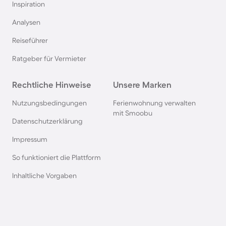
Inspiration
Chalets in Bayern
Analysen
Reiseführer
Chalets in Renesse
Ratgeber für Vermieter
Chalets in Frankreich
Rechtliche Hinweise
Unsere Marken
Chalets in der Eifel
Nutzungsbedingungen
Ferienwohnung verwalten
mit Smoobu
Datenschutzerklärung
Chalets in der Schweiz
Impressum
So funktioniert die Plattform
Chalets am Ijsselmeer
Inhaltliche Vorgaben
Chalets in Polen
Chalets in den Alpen