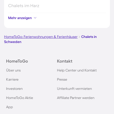
Chalets im Harz
Mehr anzeigen
Chalets im Schwarzwald
Chalets in Italien
HomeToGo: Ferienwohnungen & Ferienhäuser
Chalets in
Schweden
Chalets in Holland
HomeToGo
Kontakt
Chalets im Bayerischen Wald
Über uns
Help Center und Kontakt
Chalets im Zillertal
Karriere
Presse
Investoren
Unterkunft vermieten
Chalets in Deutschland
HomeToGo Aktie
Affiliate Partner werden
Chalets in Norwegen
App