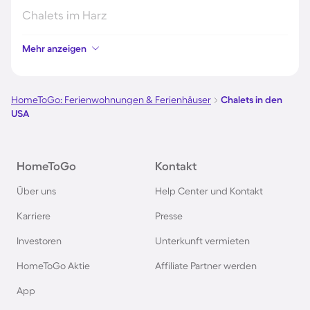
Chalets im Harz
Mehr anzeigen
Chalets im Schwarzwald
Chalets in Schweden
HomeToGo: Ferienwohnungen & Ferienhäuser
Chalets in den
USA
Chalets in Italien
HomeToGo
Kontakt
Chalets in Holland
Über uns
Help Center und Kontakt
Chalets im Bayerischen Wald
Karriere
Presse
Investoren
Unterkunft vermieten
Chalets im Zillertal
HomeToGo Aktie
Affiliate Partner werden
Chalets in Deutschland
App