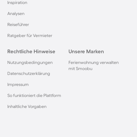
Inspiration
Chalets in Norwegen
Analysen
Reiseführer
Chalets in Bayern
Ratgeber für Vermieter
Chalets in Renesse
Rechtliche Hinweise
Unsere Marken
Chalets in Frankreich
Nutzungsbedingungen
Ferienwohnung verwalten
mit Smoobu
Datenschutzerklärung
Chalets in der Eifel
Impressum
So funktioniert die Plattform
Chalets in der Schweiz
Inhaltliche Vorgaben
Chalets am Ijsselmeer
Chalets in Polen