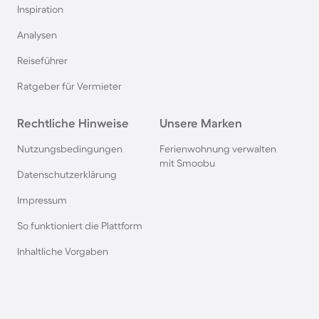
Inspiration
Chalets in Norwegen
Analysen
Reiseführer
Chalets in Bayern
Ratgeber für Vermieter
Chalets in Renesse
Rechtliche Hinweise
Unsere Marken
Chalets in Frankreich
Nutzungsbedingungen
Ferienwohnung verwalten
mit Smoobu
Datenschutzerklärung
Chalets in der Eifel
Impressum
So funktioniert die Plattform
Chalets in der Schweiz
Inhaltliche Vorgaben
Chalets am Ijsselmeer
Chalets in Polen