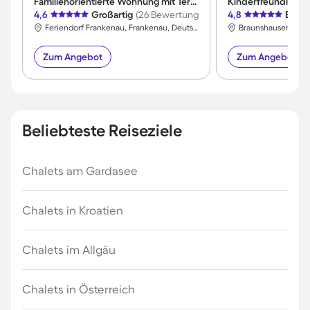
Familienorientierte Wohnung mit Terrasse und Garten | Panoramablick | Haustierfreundlich
4,6
Großartig
(26 Bewertungen)
4,8
Exzel
Feriendorf Frankenau, Frankenau, Deutschland
Zum Angebot
Zum Angebot
Beliebteste Reiseziele
Chalets am Gardasee
Chalets in Kroatien
Chalets im Allgäu
Chalets in Österreich