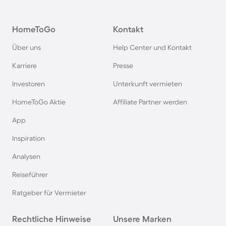
Chalets in Italien
HomeToGo
Kontakt
Chalets in Holland
Über uns
Help Center und Kontakt
Chalets im Bayerischen Wald
Karriere
Presse
Investoren
Unterkunft vermieten
Chalets im Zillertal
HomeToGo Aktie
Affiliate Partner werden
Chalets in Deutschland
App
Inspiration
Chalets in Norwegen
Analysen
Reiseführer
Chalets in Bayern
Ratgeber für Vermieter
Chalets in Renesse
Rechtliche Hinweise
Unsere Marken