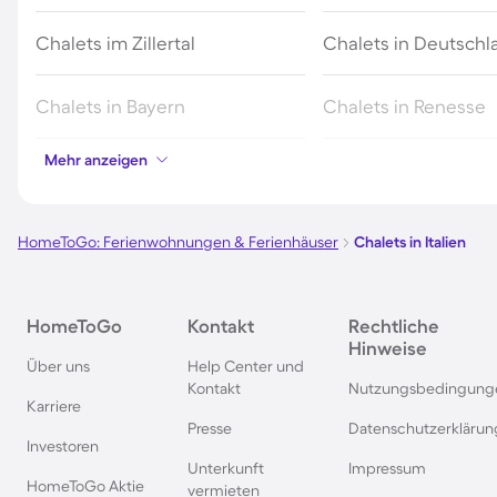
Chalets im Zillertal
Chalets in Deutschl
Chalets in Bayern
Chalets in Renesse
Mehr anzeigen
Chalets in der Eifel
Chalets in der Schw
Chalets in Polen
Chalets in den Alpe
HomeToGo: Ferienwohnungen & Ferienhäuser
Chalets in Italien
Chalets in der Provence
Chalets in Grindelw
HomeToGo
Kontakt
Rechtliche
Hinweise
Chalets in Niederbayern
Chalets in den USA
Über uns
Help Center und
Kontakt
Nutzungsbedingung
Karriere
Chalets in La Bresse
Chalets in Südtirol
Presse
Datenschutzerklärun
Investoren
Unterkunft
Impressum
Chalets in Gérardmer
HomeToGo Aktie
vermieten