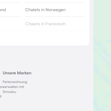
and
Chalets in Norwegen
Chalets in Frankreich
eiz
Chalets am Ijsselmeer
n
Chalets in Slowenien
ald
Chalets in Kufstein
Unsere Marken
Chalets in Nordrhein-Westfalen
Ferienwohnung
en
verwalten mit
Smoobu
Chalets in der Provinz Zeeland
g